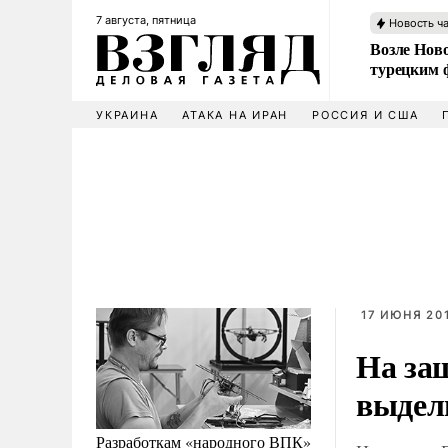
7 августа, пятница
Новость ч
Возле Ново
турецким 
УКРАИНА
АТАКА НА ИРАН
РОССИЯ И США
17 ИЮНЯ 201
На защ
выдел
Разработкам «народного ВПК»