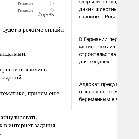
закрыли проходы для
диких животных на
границе с Россией
т будет в режиме онлайн
В Германии перекрыли
магистраль из-за
кандалами.
строительства тоннеле
для лягушек
тернете появились
заданий.
Адвокат предупредил о
отказах во въезде
атематике, причем еще
беременным в США
 аннулировать
 в интернет задания
.