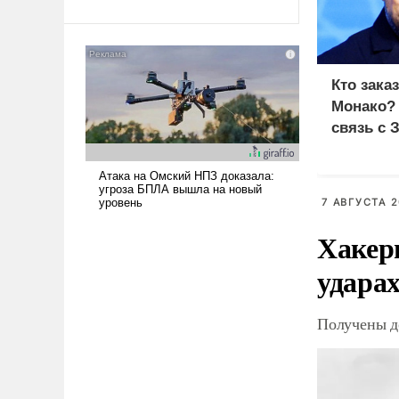
Ираном опустошила
американские арсеналы.
Сложившаяся ситуация
означает многолетний период
Кто зака
уязвимости США, например,
Монако?
перед Китаем.
связь с 
7 АВГУСТА 2
Хакер
ударах
Получены д