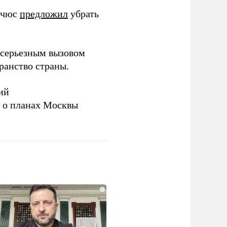
ичюс
предложил
убрать
серьезным вызовом
ранство страны.
ий
а о планах Москвы
i