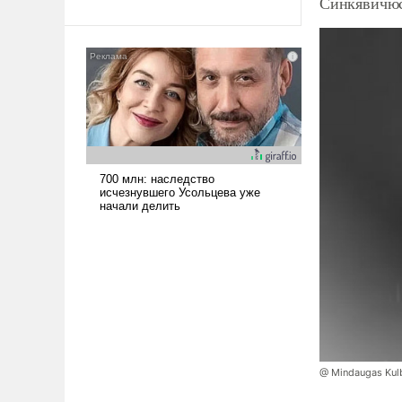
Синкявичюс
@ Mindaugas Kul