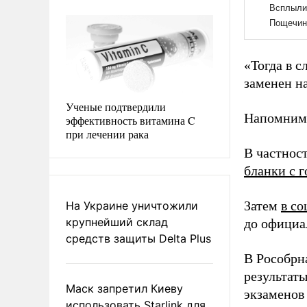
«Тогда в с
заменен на
Ученые подтвердили
Напомним,
эффективность витамина C
при лечении рака
В частност
бланки с 
Затем
в со
На Украине уничтожили
крупнейший склад
до официа
средств защиты Delta Plus
В Рособрн
результат
Маск запретил Киеву
экзаменов
использовать Starlink для