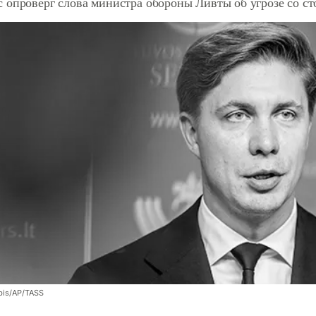
 опроверг слова министра обороны Ливты об угрозе со с
bis/AP/TASS