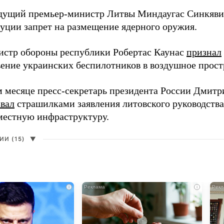
дущий премьер-министр Литвы Миндаугас Синкяв
туции запрет на размещение ядерного оружия.
истр обороны республики Робертас Каунас
признал
ение украинских беспилотников в воздушное прост
 месяце пресс-секретарь президента России Дмитр
звал
страшилками заявления литовского руководств
 местную инфраструктуру.
И (15)
▼
i
i