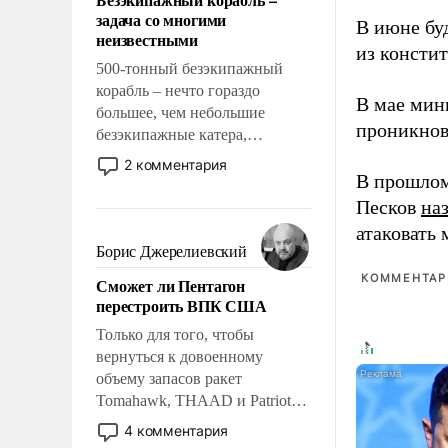
слабым, идти вперед и
задача со многими
адаптироваться.
В июне бу
неизвестными
из консти
500-тонный безэкипажный
корабль – нечто гораздо
В мае мин
большее, чем небольшие
проникнов
безэкипажные катера,
применение которых уже
2 комментария
стало обыденностью. Задача по
В прошлом
созданию такого корабля очень
Песков
на
сложна и амбициозна. Однако
атаковать
и ее реализация радикально
Борис Джерелиевский
поднимет наши боевые
КОММЕНТАРИ
Сможет ли Пентагон
возможности.
перестроить ВПК США
Только для того, чтобы
вернуться к довоенному
объему запасов ракет
Tomahawk, THAAD и Patriot
США потребуется более трех
4 комментария
лет. Даже небольшая война с