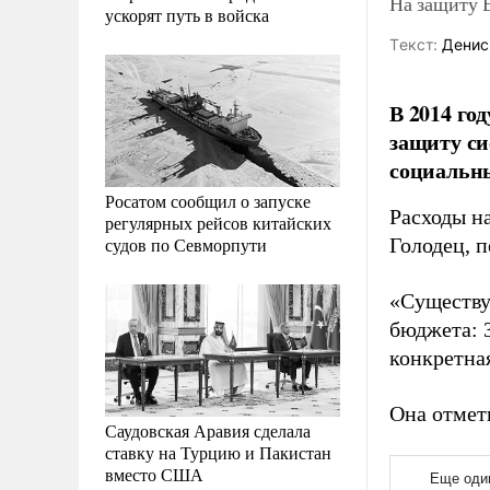
На защиту Е
ускорят путь в войска
Tекст:
Денис
В 2014 го
защиту си
социальны
Росатом сообщил о запуске
Расходы н
регулярных рейсов китайских
судов по Севморпути
Голодец, 
«Существу
бюджета: 
конкретна
Она отмет
Саудовская Аравия сделала
ставку на Турцию и Пакистан
вместо США