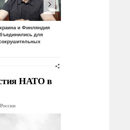
краина и Финляндия
Пощечина всей системе
бъединились для
правосудия: что
сокрушительных
натворил сын
анкций" против России
украинского олигарха
стия НАТО в
 России