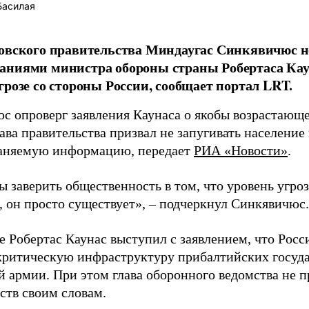
Басилая
овского правительства Миндаугас Синкявичюс не
аниями министра обороны страны Робертаса Кау
грозе со стороны России, сообщает портал LRT.
с опроверг заявления Каунаса о якобы возрастающе
ава правительства призвал не запугивать население
аняемую информацию, передает
РИА «Новости»
.
ы заверить общественность в том, что уровень угро
, он просто существует», – подчеркнул Синкявичюс.
е Робертас Каунас выступил с заявлением, что Росс
 критическую инфраструктуру прибалтийских госуда
й армии. При этом глава оборонного ведомства не 
ств своим словам.