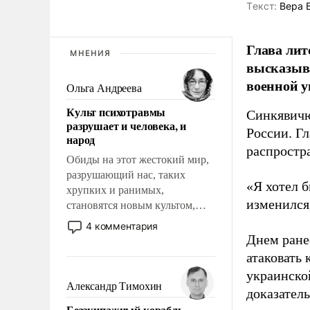
Tекст:
Вера 
Глава лит
МНЕНИЯ
высказыв
военной у
Ольга Андреева
Культ психотравмы
Синкявичю
разрушает и человека, и
России. Гл
народ
распростр
Обиды на этот жестокий мир,
разрушающий нас, таких
«Я хотел б
хрупких и ранимых,
изменился
становятся новым культом,
постепенно вытесняя и
4 комментария
отменяя традиционное
Днем ране
требование к человеку – быть
атаковать
мужественным и твердым под
украинско
ударами судьбы, брать на себя
Александр Тимохин
доказатель
ответственность, помогать
Безэкипажный корабль –