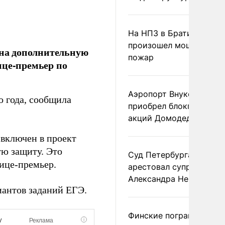
На НПЗ в Братиславе
произошел мощный
 на дополнительную
пожар
ице-премьер по
Аэропорт Внуково
о года, сообщила
приобрел блокпакет
акций Домодедово
 включен в проект
ю защиту. Это
Суд Петербурга заочно
ице-премьер.
арестовал супругу
Александра Невзорова
иантов заданий ЕГЭ.
Финские пограничники