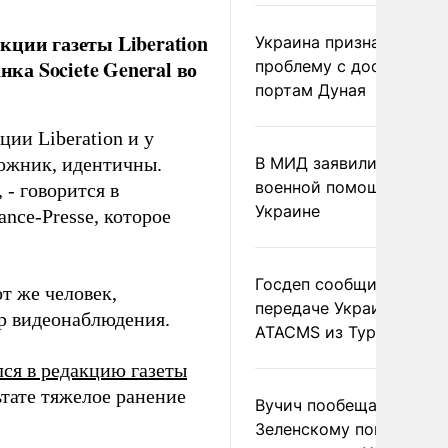
кции газеты Liberation
Украина признала
нка Societe General во
проблему с доступом к
портам Дуная
ции Liberation и у
аложник, идентичны.
В МИД заявили о прямо
военной помощи Румы
 - говорится в
Украине
ance-Presse, которое
Госдеп сообщил о
от же человек,
передаче Украине раке
ер видеонаблюдения.
ATACMS из Турции
лся в редакцию газеты
ьтате тяжелое ранение
Вучич пообещал
Зеленскому помочь со