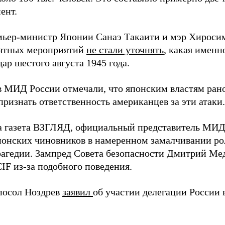
ент.
мьер-министр Японии Санаэ Такаити и мэр Хироси
ятных мероприятий
не стали уточнять
, какая именн
ар шестого августа 1945 года.
в МИД России отмечали, что японским властям рано
ризнать ответственность американцев за эти атаки.
а газета ВЗГЛЯД, официальный представитель МИ
онских чиновников в намеренном замалчивании ро
рагедии. Зампред Совета безопасности Дмитрий Ме
IF из-за подобного поведения.
посол Ноздрев
заявил
об участии делегации России 