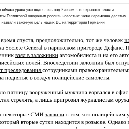
 время спустя, предположительно, тот же человек
н
а Societe General в парижском пригороде Дефанс. П
енник
взял в заложники
автомобилиста и на его авт
лисейских полей. Впоследствии заложник был отпу
от преследования
сотрудниками правоохранительных
на поднятые в воздух полицейские самолеты.
ю пятницу вооруженный мужчина ворвался в офис
 стал стрелять, а лишь пригрозил журналистам оруж
ик некоторые СМИ
заявили
о том, что полицейским у
который вторые сутки находится в розыске. Однако 