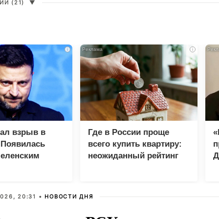
И (21)
▼
i
i
зал взрыв в
Где в России проще
«
 Появилась
всего купить квартиру:
п
Зеленским
неожиданный рейтинг
Д
026, 20:31 •
НОВОСТИ ДНЯ