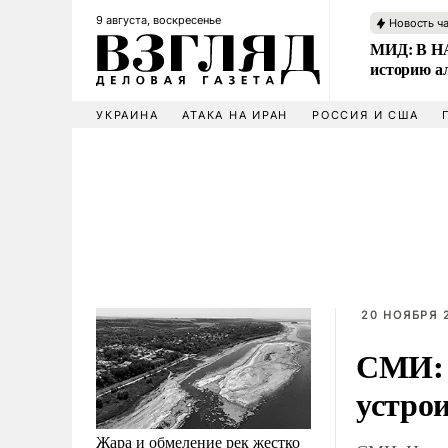
9 августа, воскресенье
Новость ч
МИД: В НА
историю а
УКРАИНА
АТАКА НА ИРАН
РОССИЯ И США
20 НОЯБРЯ 2
СМИ: 
устрои
Жара и обмеление рек жестко