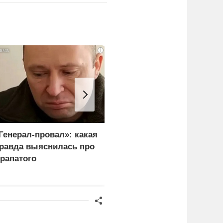
i
Генерал-провал»: какая
Каким стал итог
равда выяснилась про
переговоров Лаврова и
рапатого
Рубио