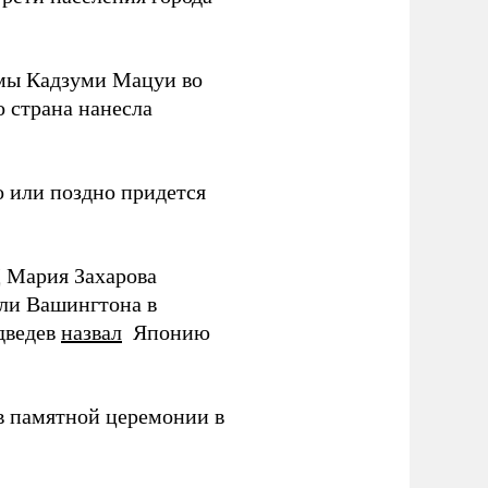
мы Кадзуми Мацуи во
о страна нанесла
 или поздно придется
Д Мария Захарова
ли Вашингтона в
дведев
назвал
Японию
в памятной церемонии в