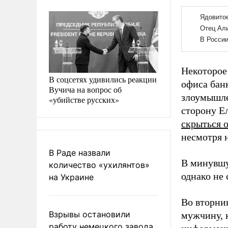
Некоторое
В соцсетях удивились реакции
офиса банк
Вучича на вопрос об
злоумышл
«убийстве русских»
сторону Е
скрыться 
несмотря 
В Раде назвали
В минувшу
количество «ухилянтов»
однако не
на Украине
Во вторн
Взрывы остановили
мужчину, 
работу немецкого завода