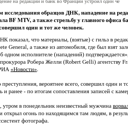
ение на редакции и банк во Франции устроил один че
 исследования образцов ДНК, нападение на реда
ала BF MTV, а также стрельбу у главного офиса ба
овершил один и тот же человек.
К показал, что материалы, (взятые) с гильз в редак
ete General, а также из автомобиля, где был взят з
б одном исполнителе (нападений) подтверждается»,
прокурора Робера Желли (Robert Gelli) агентству Fr
 РИА
«Новости»
.
о преступления, вероятнее всего, совершил один и т
ь и ранее - по итогам сопоставления записей с кам
 утром в понедельник неизвестный мужчина
ворва
и открыл огонь по находящимся там людям, в резул
ссистент фотографа.