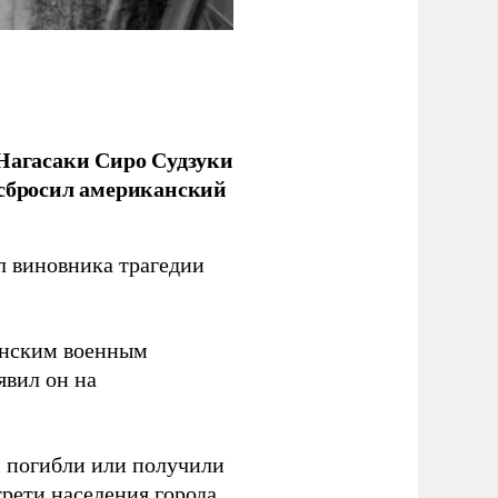
 Нагасаки Сиро Судзуки
 сбросил американский
л виновника трагедии
канским военным
аявил он на
ки погибли или получили
трети населения города