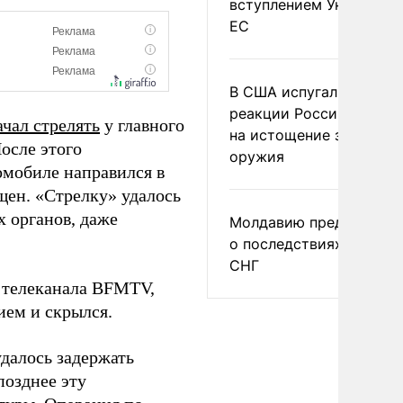
вступлением Украины в
ЕС
В США испугались
реакции России и Кита
ачал стрелять
у главного
на истощение запасов
осле этого
оружия
омобиле направился в
щен. «Стрелку» удалось
 органов, даже
Молдавию предупреди
о последствиях выхода
СНГ
 телеканала BFMTV,
ием и скрылся.
далось задержать
позднее эту