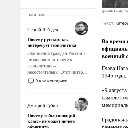
@ Keith Levit/ST
МНЕНИЯ
Tекст:
Катер
Сергей Лебедев
Почему русских так
Во время 
интересует геополитика
официальн
Обвинения граждан России в
военный с
нездоровом интересе к
геополитике –
Глава Наг
несостоятельны. Этот интерес
1945 года,
рационален и прагматичен. Он
0 комментариев
обусловлен тысячелетним
«9 август
опытом выживания в крайне
самолетом,
непростых условиях и
фундаментальным знанием,
мемориаль
Дмитрий Губин
что мировая политика имеет
Почему «объясняющий
свойство заявляться на порог
Градоначал
класс» не может ничего
нашего дома.
объяснить
ранения ок