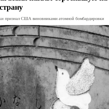
 страну
ки признал США виновниками атомной бомбардировки