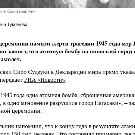
RKHL/Global Look Press
ина Туманова
церемонии памяти жертв трагедии 1945 года мэр
о заявил, что атомную бомбу на японский город
амолет.
асаки Сиро Судзуки в Декларации мира прямо указа
 передает
РИА «Новости»
.
а 1945 года одна атомная бомба, сброшенная амери
 в одно мгновение разрушила город Нагасаки», – з
ной церемонии.
ьник напомнил, что к концу года в результате ата
оло 150 тыс. человек. Это составило примерно две 