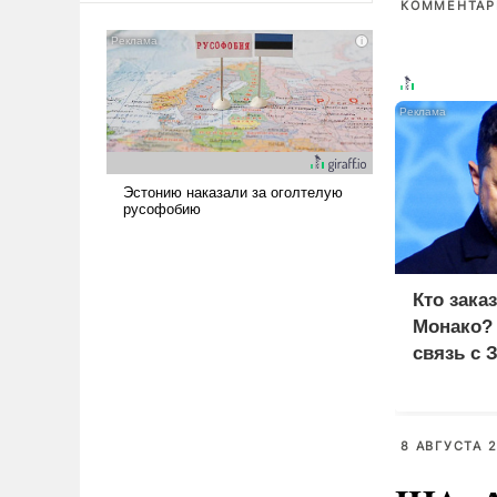
КОММЕНТАРИ
сложна и амбициозна. Однако
и ее реализация радикально
поднимет наши боевые
возможности.
Кто зака
Монако?
связь с 
8 АВГУСТА 2