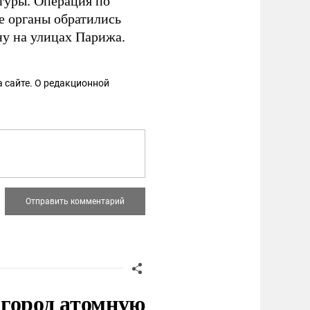
туры. Операция по
е органы обратились
ну на улицах Парижа.
 сайте. О редакционной
 город атомную