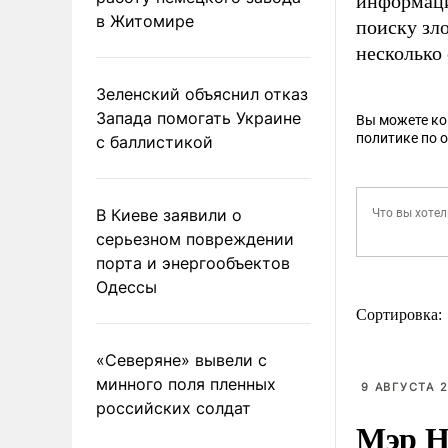
информаци
в Житомире
поиску зл
несколько
Зеленский объяснил отказ
Запада помогать Украине
Вы можете к
политике по 
с баллистикой
В Киеве заявили о
серьезном повреждении
порта и энергообъектов
Одессы
Сортировка:
«Северяне» вывели с
минного поля пленных
9 АВГУСТА 2
российских солдат
Мэр Н