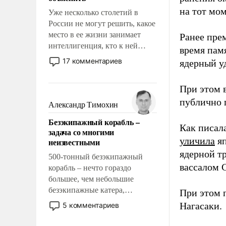
на тот мом
Уже несколько столетий в
России не могут решить, какое
место в ее жизни занимает
Ранее пре
интеллигенция, кто к ней
время пам
принадлежит, а кого из нее
17 комментариев
ядерный уд
исключили с правом
восстановления и без оного. И
При этом 
чем она отличается от просто
публично п
образованных людей. Иногда
Александр Тимохин
казалось, что эти вопросы
Безэкипажный корабль –
решены раз и навсегда, но –
Как писал
задача со многими
нет, не решены.
уличила
яп
неизвестными
ядерной т
500-тонный безэкипажный
вассалом C
корабль – нечто гораздо
большее, чем небольшие
безэкипажные катера,
При этом 
применение которых уже
Нагасаки.
5 комментариев
стало обыденностью. Задача по
созданию такого корабля очень