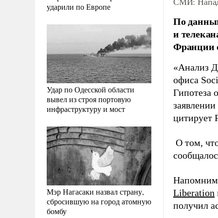
СМИ: Напад
ударили по Европе
По данным
и телекан
Франции с
«Анализ ДН
офиса Soci
Удар по Одесской области
Гипотеза о
вывел из строя портовую
заявлении 
инфраструктуру и мост
цитирует
О том, чт
сообщалос
Напомним,
Мэр Нагасаки назвал страну,
Liberation
сбросившую на город атомную
получил а
бомбу