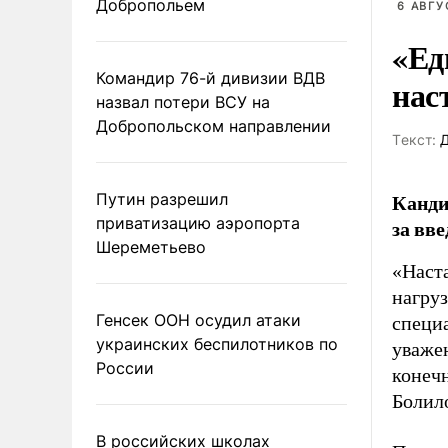
Добропольем
6 АВГУ
«Ед
Командир 76-й дивизии ВДВ
нас
назвал потери ВСУ на
Добропольском направлении
Tекст:
Д
Канди
Путин разрешил
приватизацию аэропорта
за вв
Шереметьево
«Наст
нагруз
Генсек ООН осудил атаки
специа
украинских беспилотников по
уважен
России
конечн
Болил
В российских школах