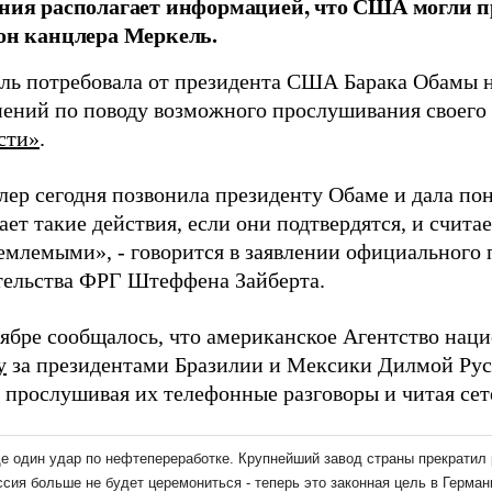
ния располагает информацией, что США могли 
он канцлера Меркель.
ль потребовала от президента США Барака Обамы 
нений по поводу возможного прослушивания своего 
сти»
.
ер сегодня позвонила президенту Обаме и дала пон
ает такие действия, если они подтвердятся, и счита
емлемыми», - говорится в заявлении официального 
тельства ФРГ Штеффена Зайберта.
тябре сообщалось, что американское Агентство нац
у
за президентами Бразилии и Мексики Дилмой Ру
 прослушивая их телефонные разговоры и читая сет