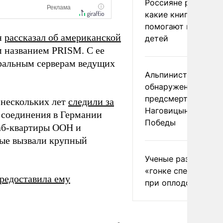
Россияне рассказа
какие книги и фил
помогают воспиты
н
рассказал об американской
детей
 названием PRISM. С ее
альным серверам ведущих
Альпинист допусти
обнаружение
предсмертной запи
 нескольких лет
следили за
Наговицыной на пи
 соединения в Германии
Победы
б-квартиры ООН и
ные вызвали крупный
Ученые разрушили 
«гонке сперматозо
редоставила ему
при оплодотворен