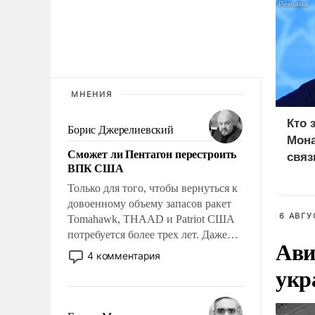
МНЕНИЯ
Кто 
Борис Джерелиевский
Мона
Сможет ли Пентагон перестроить
связ
ВПК США
Только для того, чтобы вернуться к
довоенному объему запасов ракет
6 АВГУ
Tomahawk, THAAD и Patriot США
потребуется более трех лет. Даже
Ави
небольшая война с Ираном
4 комментария
опустошила американские
укр
арсеналы. Сложившаяся ситуация
означает многолетний период
уязвимости США, например, перед