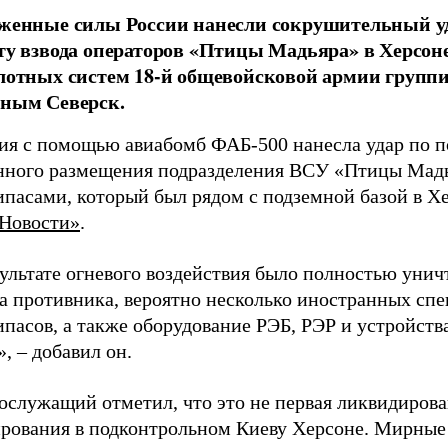
женные силы России нанесли сокрушительный у
ту взвода операторов «Птицы Мадьяра» в Херсоне
лотных систем 18-й общевойсковой армии групп
ным Северск.
ия с помощью авиабомб ФАБ-500 нанесла удар по 
нного размещения подразделения ВСУ «Птицы Мадья
ипасами, который был рядом с подземной базой в Х
Новости»
.
ультате огневого воздействия было полностью унич
а противника, вероятно несколько иностранных спе
пасов, а также оборудование РЭБ, РЭР и устройства
, – добавил он.
ослужащий отметил, что это не первая ликвидирова
рования в подконтрольном Киеву Херсоне. Мирные ж