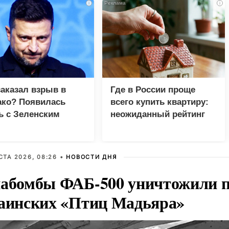
i
i
заказал взрыв в
Где в России проще
ко? Появилась
всего купить квартиру:
ь с Зеленским
неожиданный рейтинг
СТА 2026, 08:26 •
НОВОСТИ ДНЯ
абомбы ФАБ-500 уничтожили п
аинских «Птиц Мадьяра»