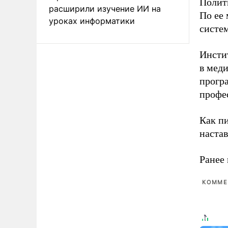
Полит
расширили изучение ИИ на
По ее
уроках информатики
систе
Инстит
в меди
прогр
профе
Как п
наста
Ранее 
КОММЕ