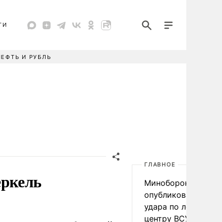
ТИ
НЕФТЬ И РУБЛЬ
ГЛАВНОЕ
ркель
Минобороны
опубликовало виде
удара по логистич
центру ВСУ под Ки