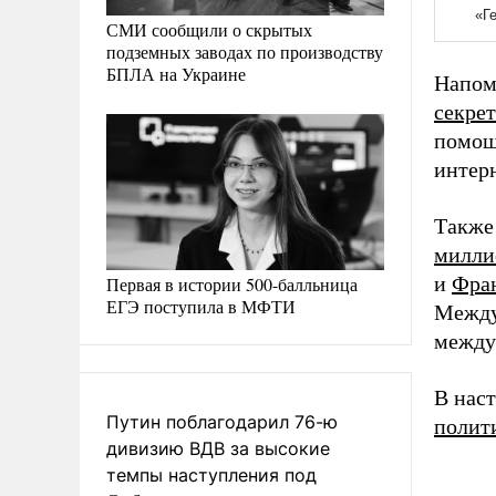
СМИ сообщили о скрытых
подземных заводах по производству
БПЛА на Украине
Напом
секре
помощ
интер
Также
милли
и
Фра
Первая в истории 500-балльница
ЕГЭ поступила в МФТИ
Между
между
В наст
Путин поблагодарил 76-ю
полит
дивизию ВДВ за высокие
темпы наступления под