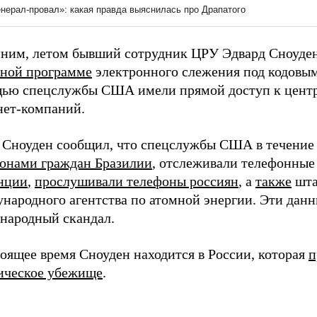
ним, летом бывший сотрудник ЦРУ Эдвард Сноуде
тной программе
электронного слежения под кодовым
ью спецслужбы США имели прямой доступ к центр
нет-компаний.
 Сноуден сообщил, что спецслужбы США в течение
онами граждан Бразилии
, отслеживали телефонные
нции
,
прослушивали телефоны россиян
, а
также
шта
народного агентства по атомной энергии. Эти дан
народный скандал.
оящее время Сноуден находится в России, которая
п
ическое убежище
.