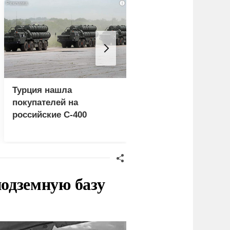
i
Турция нашла
Украина и Финлянд
покупателей на
объединились для
российские C-400
"сокрушительных
санкций" против Ро
одземную базу