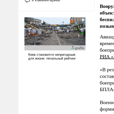
назад было образом для
Воору
псевдонаучной фантастики, стало
объек
всерьез обсуждаемой идеей.
беспи
позыв
Авиац
време
боепр
РИА «
«В рез
состав
боепри
БПЛА»
Военн
форми