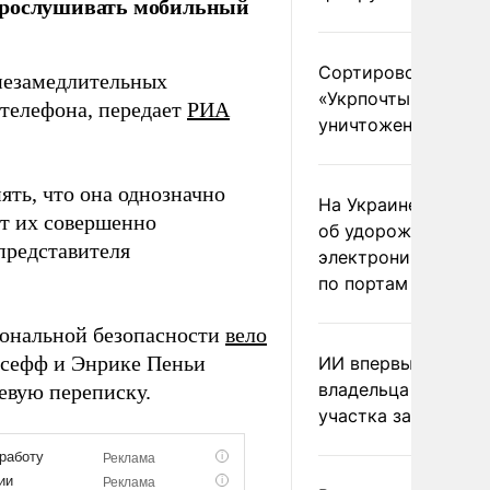
прослушивать мобильный
Сортировочный пу
незамедлительных
«Укрпочты» в Павл
телефона, передает
РИА
уничтожен «Банде
ять, что она однозначно
На Украине предуп
ет их совершенно
об удорожании кит
представителя
электроники после
по портам
иональной безопасности
вело
ссефф и Энрике Пеньи
ИИ впервые оштра
владельца подмоск
евую переписку.
участка за борщев