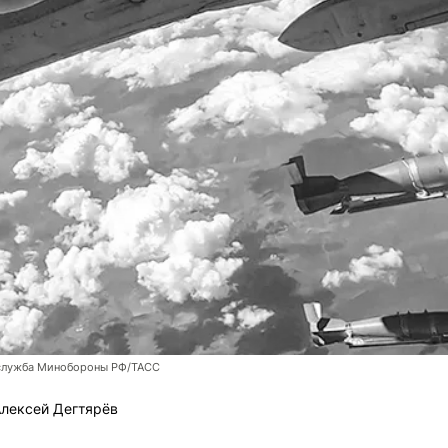
служба Минобороны РФ/ТАСС
лексей Дегтярёв