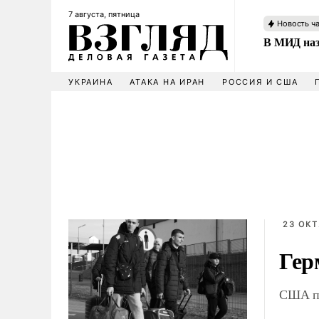
7 августа, пятница
Новость ч
В МИД наз
УКРАИНА
АТАКА НА ИРАН
РОССИЯ И США
23 ОКТ
Гер
США п