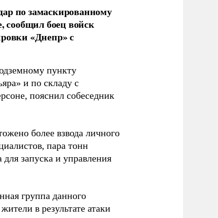
дар по замаскированному
, сообщил боец войск
ировки «Днепр» с
подземному пункту
ра» и по складу с
ерсоне, пояснил собеседник
тожено более взвода личного
циалистов, пара тонн
 для запуска и управления
нная группа данного
ители в результате атаки