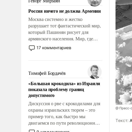
Геворг Мирзаян
Китаем.
Россия ничего не должна Армении
Москва системно и жестко
разрушает тот фантастический мир,
который Пашинян рисует для
армянского населения. Мир, где
политические прожекты будут
17 комментариев
безусловно оплачиваться за счет
российских налогоплательщиков и
где Еревану за свои поступки не
нужно отвечать.
Тимофей Бордачёв
«Большая крокодила» из Израиля
показала проблему границ
допустимого
Дискуссия о рве с крокодилами для
@ Пресс-
охраны израильских тюрем – это
пример того, как быстро мы
Tекст:
А
двигаемся по пути революционных
изменений. То, что несколько лет
9 комментариев