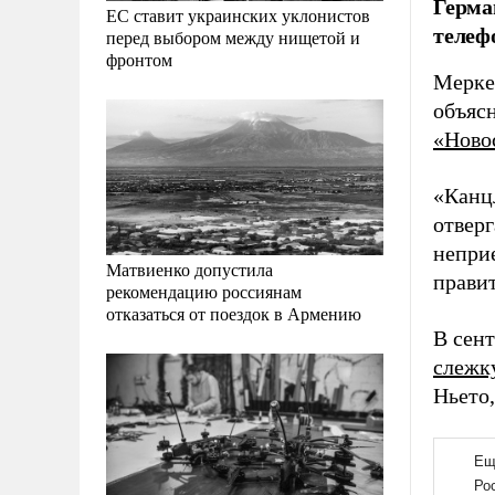
Герма
ЕС ставит украинских уклонистов
телеф
перед выбором между нищетой и
фронтом
Мерке
объяс
«Ново
«Канцл
отверг
непри
Матвиенко допустила
прави
рекомендацию россиянам
отказаться от поездок в Армению
В сен
слежк
Ньето,