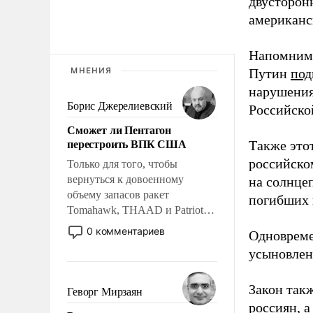
двусторон
американс
Напомним,
МНЕНИЯ
Путин
под
нарушения
Борис Джерелиевский
Российско
Сможет ли Пентагон
перестроить ВПК США
Также это
российско
Только для того, чтобы
вернуться к довоенному
на солнцеп
объему запасов ракет
погибших 
Tomahawk, THAAD и Patriot
США потребуется более трех
0 комментариев
Одновреме
лет. Даже небольшая война с
усыновлен
Ираном опустошила
американские арсеналы.
Сложившаяся ситуация
Закон так
Геворг Мирзаян
означает многолетний период
россиян, а