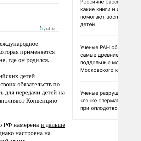
Россияне рассказали,
какие книги и фильмы
помогают воспитывать
детей
международное
Ученые РАН обнаружил
которая применяется
самые древние
не, где он родился.
поддельные монеты
Московского княжеств
ийских детей
воих обязательств по
ь для передачи детей на
Ученые разрушили миф
 выполняют Конвенцию
«гонке сперматозоидов
при оплодотворении
то РФ намерена
и дальше
днако настроена на