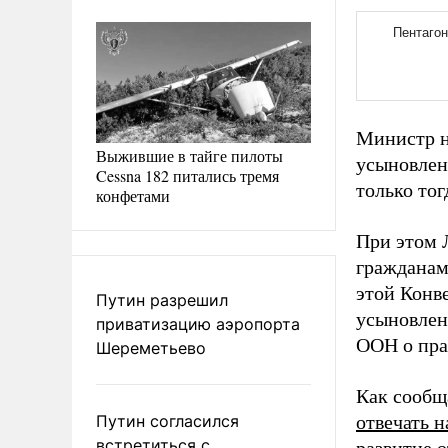
Министр н
Выжившие в тайге пилоты
усыновлен
Cessna 182 питались тремя
только тог
конфетами
При этом 
гражданам
этой Конв
Путин разрешил
усыновлен
приватизацию аэропорта
ООН о пра
Шереметьево
Как сообщ
Путин согласился
отвечать 
встретиться с