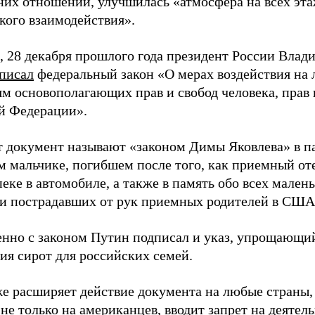
них отношений, улучшилась «атмосфера на всех эта
кого взаимодействия».
 28 декабря прошлого года президент России Влад
писал
федеральный закон «О мерах воздействия на 
м основополагающих прав и свобод человека, прав 
й Федерации».
т документ называют «законом Димы Яковлева» в п
м мальчике, погибшем после того, как приемный от
еке в автомобиле, а также в память обо всех мален
и пострадавших от рук приемных родителей в США
нно с законом Путин подписал и указ, упрощающи
ия сирот для российских семей.
же расширяет действие документа на любые страны
 не только на американцев, вводит запрет на деятел