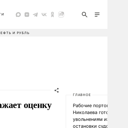
ТИ
НЕФТЬ И РУБЛЬ
ГЛАВНОЕ
ажает оценку
Рабочие портов Одессы
Николаева готовятся к
увольнениям из-за
остановки судоходства