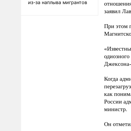
из-за наплыва мигрантов
отношения
заявил Лав
При этом 
Магнитско
«Известны
одиозного
Джексона-
Когда адм
перезагру
как поним
России ад
министр.
Он отмети