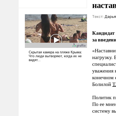
революционных изменений.
наста
То, что несколько лет назад
было образом для
Tекст:
Дарья
псевдонаучной фантастики,
стало всерьез обсуждаемой
идеей.
Кандидат 
за введен
«Наставни
нагрузку. 
специалис
уважения к
конечном с
Болилой
Т
Политик п
По ее мне
систему в