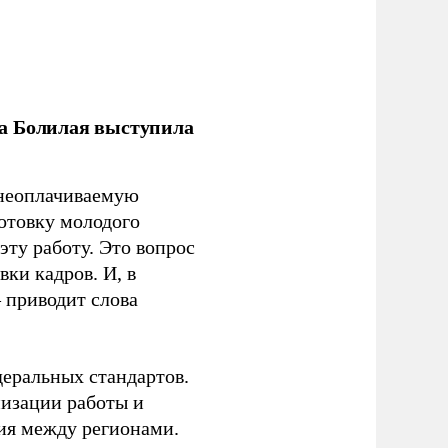
ла Болилая выступила
 неоплачиваемую
готовку молодого
ту работу. Это вопрос
ки кадров. И, в
– приводит слова
еральных стандартов.
низации работы и
ия между регионами.