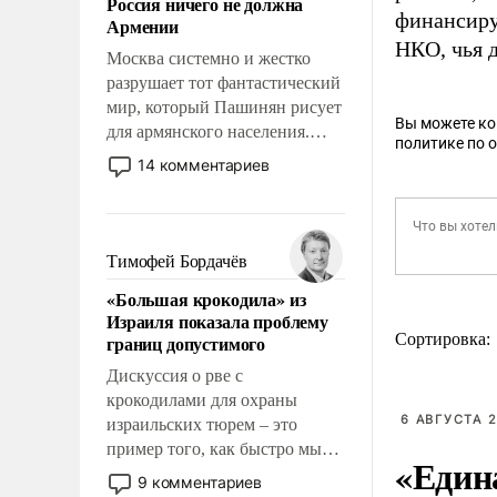
Россия ничего не должна
уязвимости США, например,
финансиру
Армении
перед Китаем.
НКО, чья 
Москва системно и жестко
разрушает тот фантастический
мир, который Пашинян рисует
Вы можете к
для армянского населения.
политике по 
Мир, где этому населению все
14 комментариев
должны просто по
определению, где его
политические прожекты будут
беспрекословно оплачиваться
Тимофей Бордачёв
за счет российских
«Большая крокодила» из
налогоплательщиков и где за
Израиля показала проблему
свои поступки не нужно
Сортировка:
границ допустимого
отвечать.
Дискуссия о рве с
крокодилами для охраны
6 АВГУСТА 2
израильских тюрем – это
пример того, как быстро мы
«Един
двигаемся по пути
9 комментариев