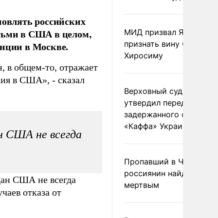
овлять российских
тьми в США в целом,
МИД призвал Японию
признать вину США за
енции в Москве.
Хиросиму
, в общем-то, отражает
ия в США», - сказал
Верховный суд Швеции
утвердил передачу
задержанного сухогруз
«Каффа» Украине
н США не всегда
Пропавший в Черногор
россиянин найден
дан США не всегда
мертвым
чаев отказа от