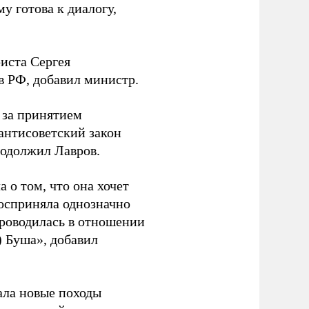
 готова к диалогу,
иста Сергея
в РФ, добавил министр.
 за принятием
антисоветский закон
родолжил Лавров.
о том, что она хочет
осприняла однозначно
проводилась в отношении
 Буша», добавил
ала новые походы