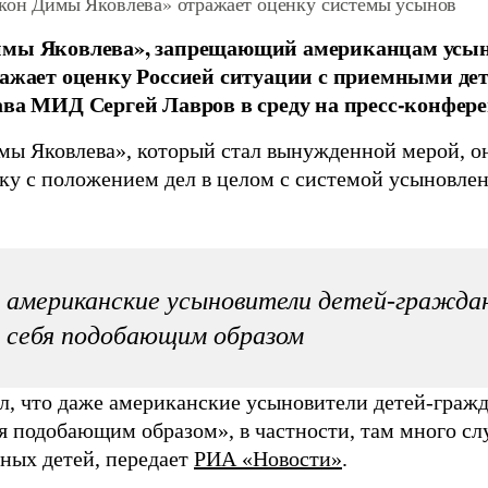
акон Димы Яковлева» отражает оценку системы усынов
имы Яковлева», запрещающий американцам усын
ражает оценку Россией ситуации с приемными де
ава МИД Сергей Лавров в среду на пресс-конфер
мы Яковлева», который стал вынужденной мерой, он
ку с положением дел в целом с системой усыновлен
американские усыновители детей-гражда
 себя подобающим образом
л, что даже американские усыновители детей-граж
я подобающим образом», в частности, там много слу
ных детей, передает
РИА «Новости»
.