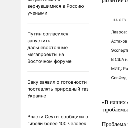
развитие 
вернувшимися в Россию
учеными
НА ЭТУ
Лавров:
Путин согласился
запустить
Астахов
дальневосточные
Эксперт
мегапроекты на
В США н
Восточном форуме
МИД: Ро
СовФед 
Баку заявил о готовности
поставлять природный газ
Украине
«В наших 
проблемы 
Власти Сеуты сообщили о
гибели более 100 человек
Проблема 