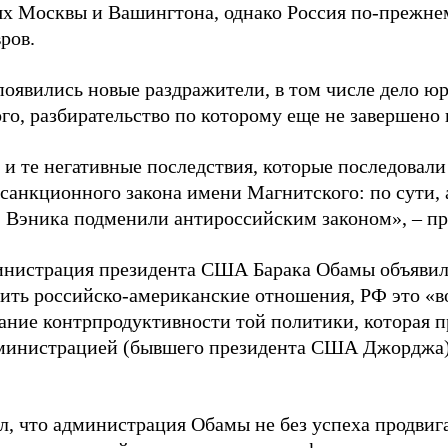
х Москвы и Вашингтона, однако Россия по-прежнему
ров.
появились новые раздражители, в том числе дело юр
го, разбирательство по которому еще не завершено 
 и те негативные последствия, которые последовали
 санкционного закона имени Магнитского: по сути, 
 Вэника подменили антироссийским законом», – п
инистрация президента США Барака Обамы объявила 
зить российско-американские отношения, РФ это «в
ание контрпродуктивности той политики, которая 
министрацией (бывшего президента США Джорджа)
л, что администрация Обамы не без успеха продвиг