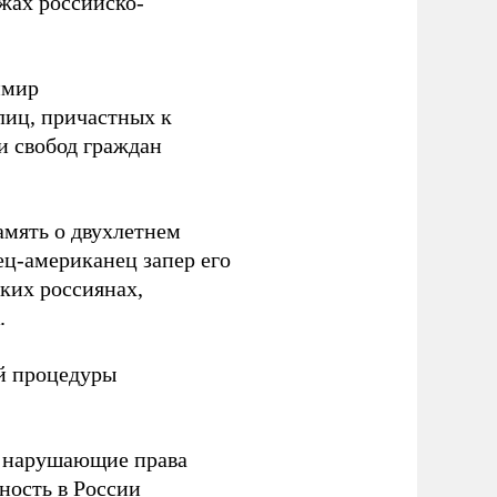
жах российско-
имир
лиц, причастных к
и свобод граждан
амять о двухлетнем
ец-американец запер его
ьких россиянах,
.
й процедуры
, нарушающие права
ьность в России