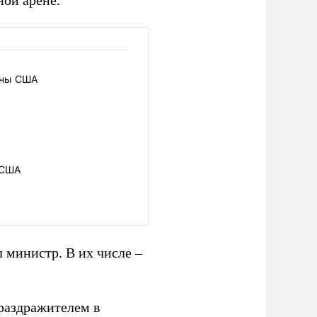
ой арене.
оны США
 США
 министр. В их числе –
раздражителем в