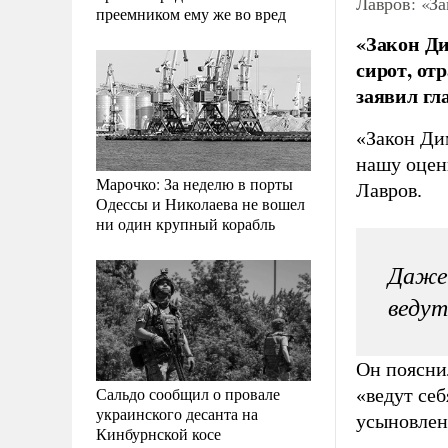
Лавров: «З
преемником ему же во вред
«Закон Д
сирот, от
заявил гл
«Закон Ди
нашу оцен
Марочко: За неделю в порты
Лавров.
Одессы и Николаева не вошел
ни один крупный корабль
Даже 
ведут
Он поясни
Сальдо сообщил о провале
«ведут себ
украинского десанта на
усыновлен
Кинбурнской косе