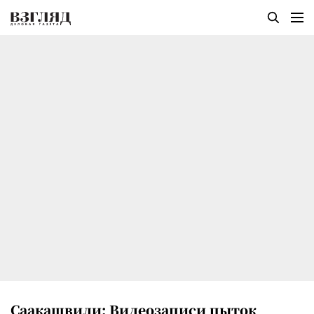
Саакашвили: Видеозаписи пыток