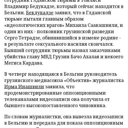
сотрудник Глданской тюрьмы в Тбилиси
Владимир Бедукадзе, который сейчас находится в
Бельгии.
Бекдукадзе
заявил, что в Глданской
тюрьме пытали главным образом
«идеологических врагов» Михаила Саакашвили, и
один из них - полковник грузинской разведки
Серго Тетрадзе, обвинявшийся в измене родине -
в результате сексуального насилия скончался.
Бывший сотрудник тюрьмы назвал заказчиками
убийства главу МВД Грузии Бачо Ахалая и некоего
Мегиса Кардава.
В четверг находящаяся в Бельгии руководитель
грузинского медиасоюза «Объектив» журналистка
Ирма Инашвили
заявила, что
продемонстрированные оппозиционными
телеканалами видеозаписи она получила от
бывшего высокопоставленного чиновника.
По словам журналистки, она вывезла видеозаписи
в Бельгию и передала для показа оппозиционным