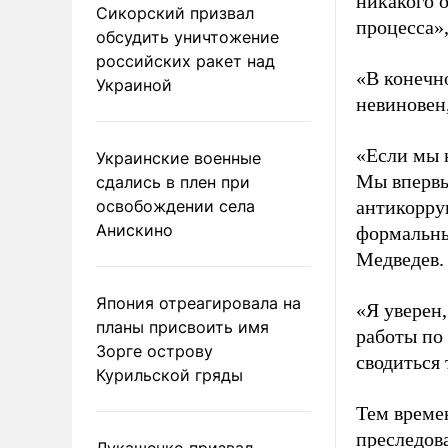
никакого о
Сикорский призвал
процесса»,
обсудить уничтожение
российских ракет над
«В конечн
Украиной
невиновен,
«Если мы н
Украинские военные
Мы впервы
сдались в плен при
освобождении села
антикорру
Анискино
формальны
Медведев.
Япония отреагировала на
«Я уверен,
планы присвоить имя
работы по 
Зорге острову
сводиться 
Курильской гряды
Тем време
преследов
Лукашенко призвал