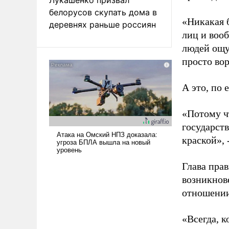
белорусов скупать дома в
«Никакая 
деревнях раньше россиян
лиц и вооб
людей ощущ
просто вор
А это, по 
«Потому ч
государст
краской», 
Глава пра
возникнов
отношении
«Всегда, к