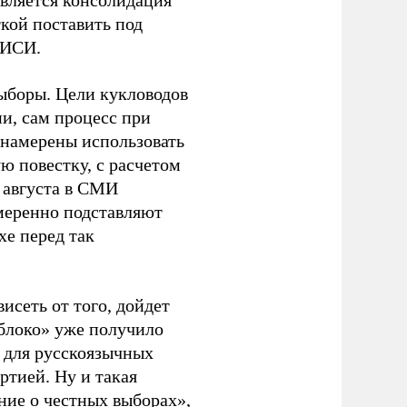
является консолидация
кой поставить под
ЭИСИ.
ыборы. Цели кукловодов
и, сам процесс при
 намерены использовать
ю повестку, с расчетом
 августа в СМИ
амеренно подставляют
хе перед так
висеть от того, дойдет
блоко» уже получило
а для русскоязычных
ртией. Ну и такая
ние о честных выборах»,