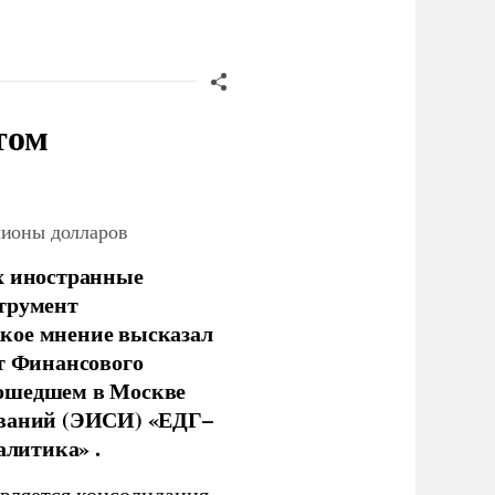
том
лионы долларов
х иностранные
струмент
кое мнение высказал
нт Финансового
рошедшем в Москве
ований (ЭИСИ) «ЕДГ–
алитика» .