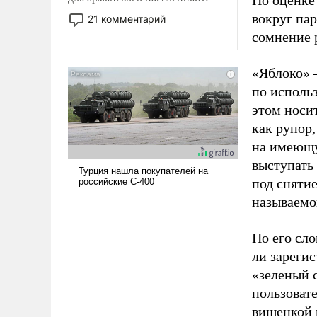
По оценке
Мир, где политические
вокруг па
21 комментарий
прожекты будут безусловно
сомнение 
оплачиваться за счет
российских
«Яблоко» 
налогоплательщиков и где
по исполь
Еревану за свои поступки не
нужно отвечать.
этом носи
как рупор
на имеющу
выступать
под снятие
называемо
По его сло
ли зареги
«зеленый 
пользовате
вишенкой 