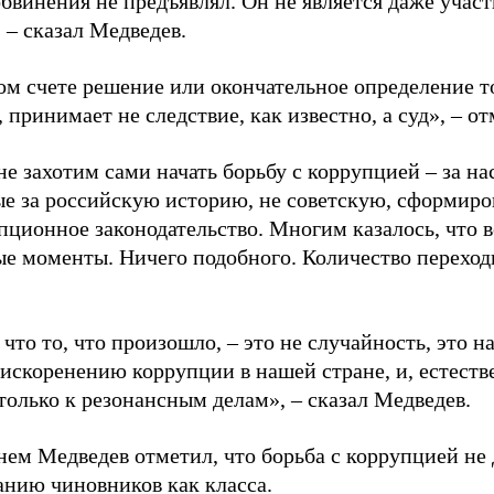
бвинения не предъявлял. Он не является даже учас
 – сказал Медведев.
ом счете решение или окончательное определение то
 принимает не следствие, как известно, а суд», – о
е захотим сами начать борьбу с коррупцией – за нас
е за российскую историю, не советскую, сформиро
пционное законодательство. Многим казалось, что в
е моменты. Ничего подобного. Количество переходит
 что то, что произошло, – это не случайность, это 
искоренению коррупции в нашей стране, и, естестве
только к резонансным делам», – сказал Медведев.
нем Медведев отметил, что борьба с коррупцией не 
анию чиновников как класса.