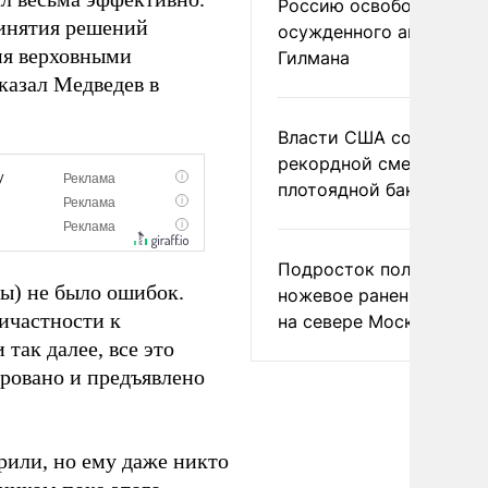
Россию освободить
ринятия решений
осужденного американ
мя верховными
Гилмана
казал Медведев в
Власти США сообщили 
рекордной смертности 
плотоядной бактерии
Подросток получил
ны) не было ошибок.
ножевое ранение в дра
ричастности к
на севере Москвы
так далее, все это
ровано и предъявлено
рили, но ему даже никто