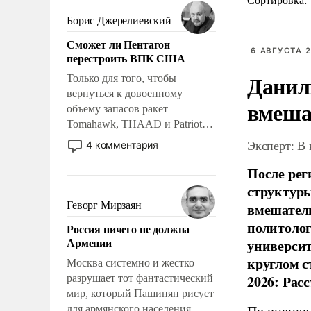
мужественным и твердым под
Сортировка:
ударами судьбы, брать на себя
Борис Джерелиевский
ответственность, помогать
Сможет ли Пентагон
слабым, идти вперед и
6 АВГУСТА 2
перестроить ВПК США
адаптироваться.
Данил
Только для того, чтобы
вернуться к довоенному
вмеша
объему запасов ракет
Tomahawk, THAAD и Patriot
США потребуется более трех
Эксперт: В
4 комментария
лет. Даже небольшая война с
После рег
Ираном опустошила
американские арсеналы.
структуры
Сложившаяся ситуация
Геворг Мирзаян
вмешатель
означает многолетний период
политолог
Россия ничего не должна
уязвимости США, например,
Армении
универси
перед Китаем.
круглом с
Москва системно и жестко
2026: Рас
разрушает тот фантастический
мир, который Пашинян рисует
для армянского населения.