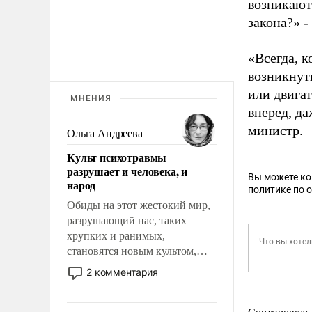
возникают
закона?» -
«Всегда, 
возникнуть
или двигат
МНЕНИЯ
вперед, да
министр.
Ольга Андреева
Культ психотравмы
разрушает и человека, и
Вы можете к
народ
политике по 
Обиды на этот жестокий мир,
разрушающий нас, таких
хрупких и ранимых,
становятся новым культом,
постепенно вытесняя и
2 комментария
отменяя традиционное
требование к человеку – быть