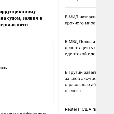
коррупционному
на судом, заявил в
В МИД назвали условия
прочного мира на Укра
тервью пяти
В МВД Польши назвали
депортацию украинцев
идиотской идеей
роны
В Грузии завели дело и
за слов экс-госминист
о расстреле абхазских
пленных
Reuters: США попросил
ал весьма эффективно.