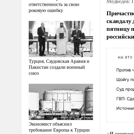
Медведев: 
ответственность за свою
роковую ошибку
Причастн
скандалу 
пятницу 
российски
НА ЭТУ
Турция, Саудовская Аравия и
Пакистан создали военный
Против 
союз
Шойгу п
Суд про
ГВП: Сд
Источни
Экономист объяснил
требование Европы к Турции
«Я считаю