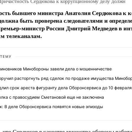
Причастность Сердюкова к коррупционному делу должн
ость бывшего министра Анатолия Сердюкова к 
должна быть проверена следователями и определе
премьер-министр России Дмитрий Медведев в ин
м телеканалам.
 ТЕМУ
чиновников Минобороны завели дела о мошенничестве
оручил расторгнуть ряд сделок по продаже имущества Минобо
длил срок ареста фигуранту дела Оборонсервиса до 10 февраля
елка с правосудием Сметановой еще не заключена
к: В деле Оборонсервиса появятся новые эпизоды
, что Сердюков в качестве министра обороны работ