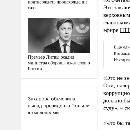
подтверждать происхождение
Это заклю
газа
верховным
главноком
эфире
НТ
Премьер Литвы осадил
министра обороны из-за слов о
России
«Это не з
Они, навер
коррупцион
Захарова объяснила
должно бы
выпад президента Польши
суду», – с
комплексами
«Что бы т