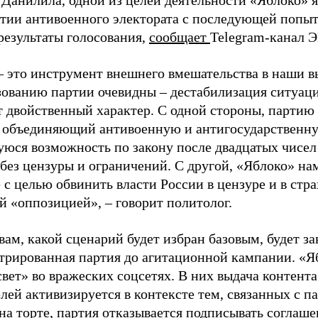
 Данилила, одной из целей деятельности «Яблоко» 
ртии антивоенного электората с последующей попыт
результаты голосования,
сообщает
Telegram-канал 
– это инструмент внешнего вмешательства в наши в
зованию партии очевидны – дестабилизация ситуаци
т двойственный характер. С одной стороны, партию
, объединяющий антивоенную и антигосударственну
юся возможность по закону после двадцатых чисел
 без цензуры и ограничений. С другой, «Яблоко» н
 с целью обвинить власти России в цензуре и в стра
й «оппозицией», – говорит политолог.
вам, какой сценарий будет избран базовым, будет за
стрированная партия до агитационной кампании. «Я
свет» во вражеских соцсетях. В них выдача контент
лей активизируется в контексте тем, связанных с па
на торте, партия отказывается подписывать соглаше