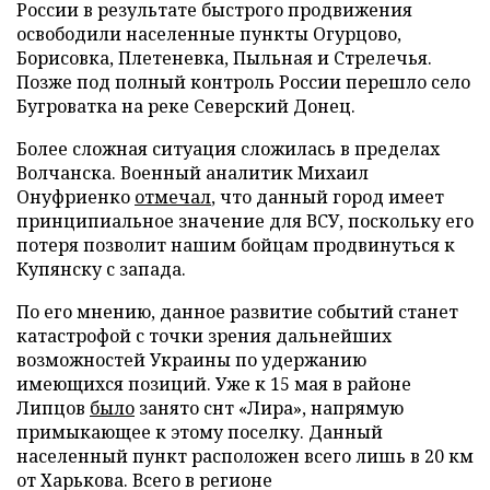
России в результате быстрого продвижения
освободили населенные пункты Огурцово,
Борисовка, Плетеневка, Пыльная и Стрелечья.
Позже под полный контроль России перешло село
Бугроватка на реке Северский Донец.
Более сложная ситуация сложилась в пределах
Волчанска. Военный аналитик Михаил
Онуфриенко
отмечал
, что данный город имеет
принципиальное значение для ВСУ, поскольку его
потеря позволит нашим бойцам продвинуться к
Купянску с запада.
По его мнению, данное развитие событий станет
катастрофой с точки зрения дальнейших
возможностей Украины по удержанию
имеющихся позиций. Уже к 15 мая в районе
Липцов
было
занято снт «Лира», напрямую
примыкающее к этому поселку. Данный
населенный пункт расположен всего лишь в 20 км
от Харькова. Всего в регионе