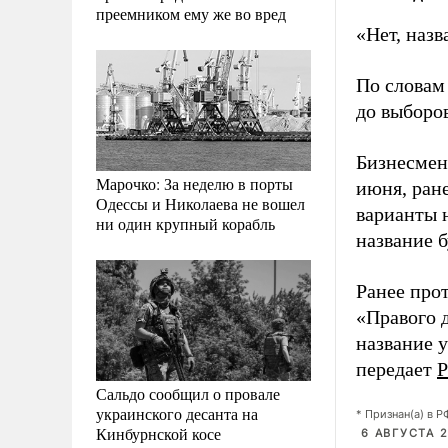
преемником ему же во вред
«Нет, назв
По словам 
до выборов
Бизнесмен
Марочко: За неделю в порты
июня, ране
Одессы и Николаева не вошел
варианты н
ни один крупный корабль
название б
Ранее про
«Правого 
название 
передает
Р
Сальдо сообщил о провале
украинского десанта на
* Признан(а) в 
Кинбурнской косе
6 АВГУСТА 2