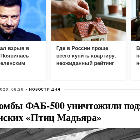
зал взрыв в
Где в России проще
В
 Появилась
всего купить квартиру:
н
Зеленским
неожиданный рейтинг
н
с
026, 08:26 •
НОВОСТИ ДНЯ
омбы ФАБ-500 уничтожили под
нских «Птиц Мадьяра»