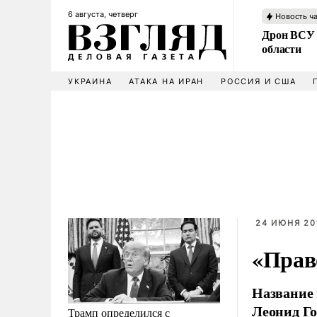
6 августа, четверг
Новость ч
Дрон ВСУ 
области
УКРАИНА
АТАКА НА ИРАН
РОССИЯ И США
24 ИЮНЯ 201
«Прав
Название 
Леонид Го
Трамп определился с