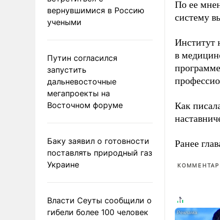
По ее мне
вернувшимися в Россию
систему в
учеными
Институт 
в медицине
Путин согласился
программе
запустить
профессио
дальневосточные
мегапроекты на
Восточном форуме
Как писал
наставнич
Баку заявил о готовности
Ранее глав
поставлять природный газ
Украине
КОММЕНТАРИ
Власти Сеуты сообщили о
гибели более 100 человек