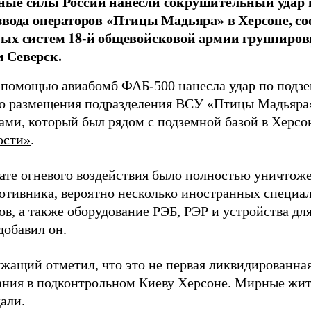
ные силы России нанесли сокрушительный удар 
звода операторов «Птицы Мадьяра» в Херсоне, с
ых систем 18-й общевойсковой армии группиров
 Северск.
 помощью авиабомб ФАБ-500 нанесла удар по подз
о размещения подразделения ВСУ «Птицы Мадьяра»
ами, который был рядом с подземной базой в Херсо
ости»
.
тате огневого воздействия было полностью уничтоже
ротивника, вероятно несколько иностранных специал
в, а также оборудование РЭБ, РЭР и устройства дл
добавил он.
жащий отметил, что это не первая ликвидированная
ния в подконтрольном Киеву Херсоне. Мирные жите
али.