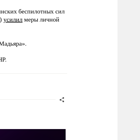
инских беспилотных сил
и)
усилил
меры личной
Мадьяра».
НР.