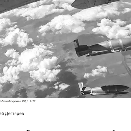
 Минобороны РФ/ТАСС
ей Дегтярёв