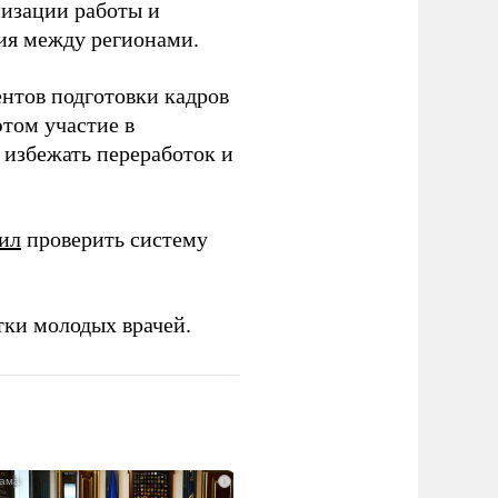
низации работы и
ия между регионами.
ентов подготовки кадров
этом участие в
избежать переработок и
ил
проверить систему
тки молодых врачей.
i