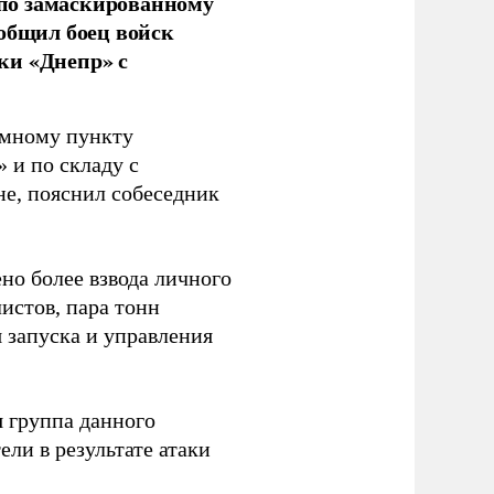
по замаскированному
ообщил боец войск
ки «Днепр» с
емному пункту
 и по складу с
не, пояснил собеседник
но более взвода личного
истов, пара тонн
я запуска и управления
 группа данного
ли в результате атаки