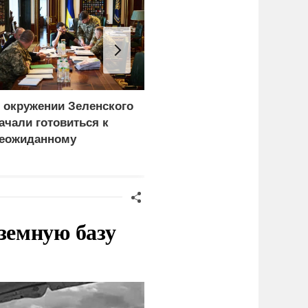
 окружении Зеленского
Атака на Омский НПЗ
ачали готовиться к
доказала: угроза БПЛА
еожиданному
вышла на новый
ценарию
уровень
земную базу