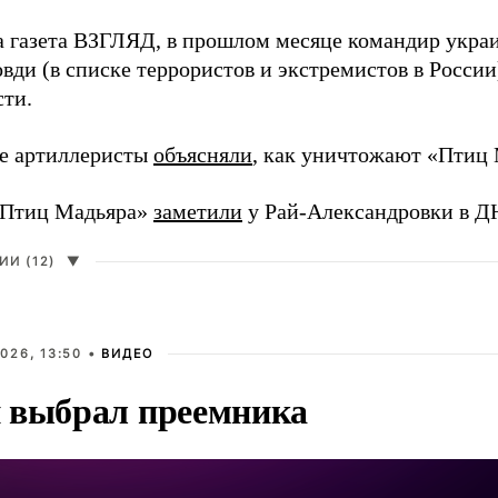
а газета ВЗГЛЯД, в прошлом месяце командир укра
вди (в списке террористов и экстремистов в Росси
сти.
е артиллеристы
объясняли
, как уничтожают «Птиц 
«Птиц Мадьяра»
заметили
у Рай-Александровки в Д
И (12)
▼
026, 13:50 •
ВИДЕО
 выбрал преемника