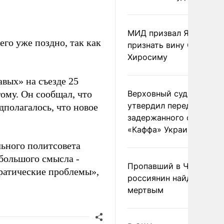
МИД призвал Японию
его уже поздно, так как
признать вину США за
Хиросиму
вых» на съезде 25
гому. Он сообщал, что
Верховный суд Швеции
утвердил передачу
дполагалось, что новое
задержанного сухогруз
«Каффа» Украине
льного политсовета
 большого смысла -
Пропавший в Черногор
кратические проблемы»,
россиянин найден
мертвым