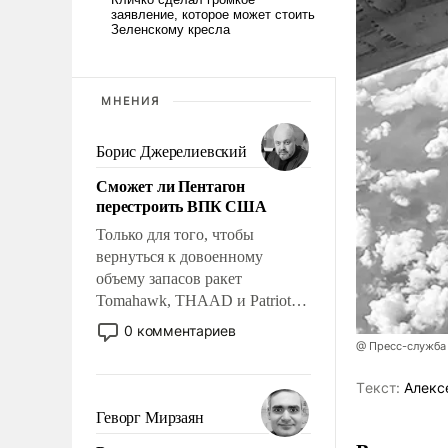
МНЕНИЯ
Борис Джерелиевский
Сможет ли Пентагон
перестроить ВПК США
Только для того, чтобы
вернуться к довоенному
объему запасов ракет
Tomahawk, THAAD и Patriot
США потребуется более трех
0 комментариев
лет. Даже небольшая война с
@ Пресс-служба
Ираном опустошила
Tекст:
Алекс
американские арсеналы.
Сложившаяся ситуация
Геворг Мирзаян
означает многолетний период