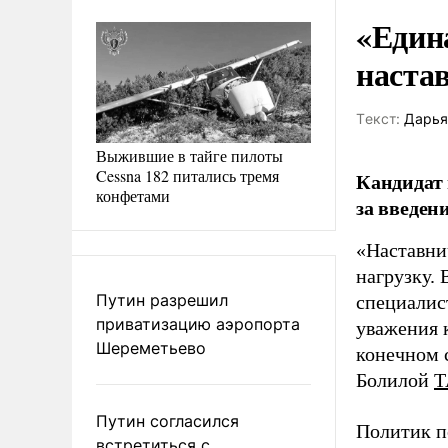
«Един
наста
Tекст:
Дарья
Выжившие в тайге пилоты
Cessna 182 питались тремя
Кандидат 
конфетами
за введен
«Наставни
нагрузку. 
Путин разрешил
специалис
приватизацию аэропорта
уважения к
Шереметьево
конечном с
Болилой
Т
Путин согласился
Политик п
встретиться с