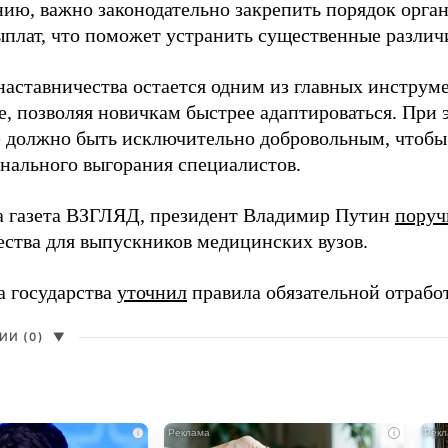
нию, важно законодательно закрепить порядок орга
ыплат, что поможет устранить существенные различ
наставничества остается одним из главных инструм
, позволяя новичкам быстрее адаптироваться. При 
 должно быть исключительно добровольным, чтобы 
нального выгорания специалистов.
а газета ВЗГЛЯД, президент Владимир Путин
поруч
ества для выпускников медицинских вузов.
а государства
уточнил
правила обязательной отрабо
И (0)
▼
i
i