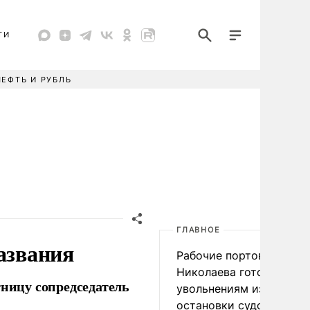
ТИ
НЕФТЬ И РУБЛЬ
ГЛАВНОЕ
азвания
Рабочие портов Одессы
Николаева готовятся к
тницу сопредседатель
увольнениям из-за
остановки судоходства