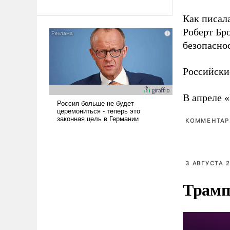
революционных изменений.
То, что несколько лет назад
Как писал
было образом для
Роберт Бро
псевдонаучной фантастики,
безопасно
стало всерьез обсуждаемой
идеей.
Российски
В апреле 
КОММЕНТАРИ
3 АВГУСТА 2
Трамп