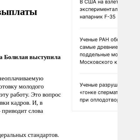
В США на взлете разби
 выплаты
экспериментальный др
напарник F-35
Ученые РАН обнаружил
самые древние
поддельные монеты
ла Болилая выступила
Московского княжеств
 неоплачиваемую
Ученые разрушили миф
готовку молодого
«гонке сперматозоидов
ту работу. Это вопрос
при оплодотворении
ки кадров. И, в
– приводит слова
еральных стандартов.