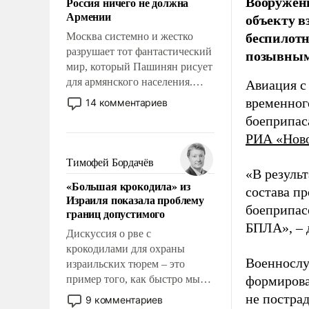
Вооружен
Россия ничего не должна
уязвимости США, например,
Армении
объекту в
перед Китаем.
беспилотн
Москва системно и жестко
разрушает тот фантастический
позывным
мир, который Пашинян рисует
для армянского населения.
Авиация с
Мир, где этому населению все
временног
14 комментариев
должны просто по
боеприпас
определению, где его
РИА «Нов
политические прожекты будут
беспрекословно оплачиваться
Тимофей Бордачёв
«В резуль
за счет российских
«Большая крокодила» из
налогоплательщиков и где за
состава п
Израиля показала проблему
свои поступки не нужно
боеприпасо
границ допустимого
отвечать.
БПЛА», – 
Дискуссия о рве с
крокодилами для охраны
Военнослу
израильских тюрем – это
пример того, как быстро мы
формирова
двигаемся по пути
не пострад
9 комментариев