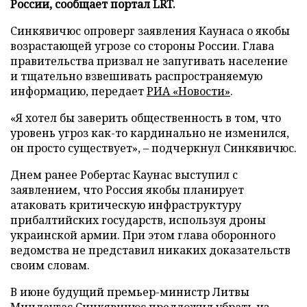
России, сообщает портал LRT.
Синкявичюс опроверг заявления Каунаса о якобы
возрастающей угрозе со стороны России. Глава
правительства призвал не запугивать население
и тщательно взвешивать распространяемую
информацию, передает
РИА «Новости»
.
«Я хотел бы заверить общественность в том, что
уровень угроз как-то кардинально не изменился,
он просто существует», – подчеркнул Синкявичюс.
Днем ранее Робертас Каунас выступил с
заявлением, что Россия якобы планирует
атаковать критическую инфраструктуру
прибалтийских государств, используя дроны
украинской армии. При этом глава оборонного
ведомства не представил никаких доказательств
своим словам.
В июне будущий премьер-министр Литвы
Миндаугас Синкявичюс
предложил
убрать из