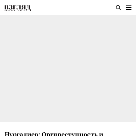
Нургалиев: Оргпреступность и