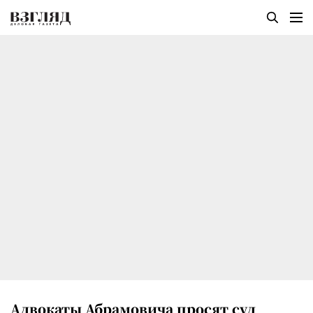
Адвокаты Абрамовича просят суд