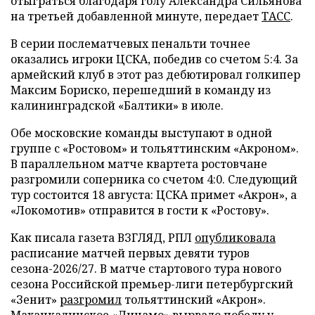
отыграться благодаря голу Александра Сильянова
на третьей добавленной минуте, передает
ТАСС
.
В серии послематчевых пенальти точнее
оказались игроки ЦСКА, победив со счетом 5:4. За
армейский клуб в этот раз дебютировал голкипер
Максим Бориско, перешедший в команду из
калининградской «Балтики» в июле.
Обе московские команды выступают в одной
группе с «Ростовом» и тольяттинским «Акроном».
В параллельном матче квартета ростовчане
разгромили соперника со счетом 4:0. Следующий
тур состоится 18 августа: ЦСКА примет «Акрон», а
«Локомотив» отправится в гости к «Ростову».
Как писала газета ВЗГЛЯД, РПЛ
опубликовала
расписание матчей первых девяти туров
сезона-2026/27. В матче стартового тура нового
сезона Российской премьер-лиги петербургский
«Зенит»
разгромил
тольяттинский «Акрон».