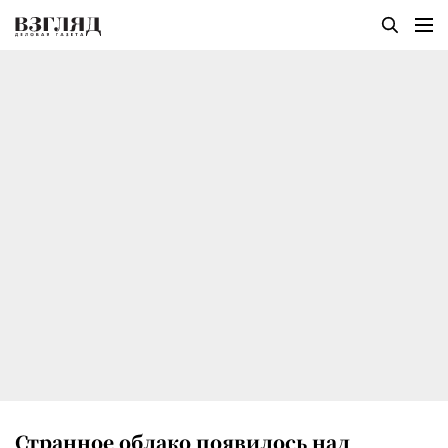
Странное облако появилось над