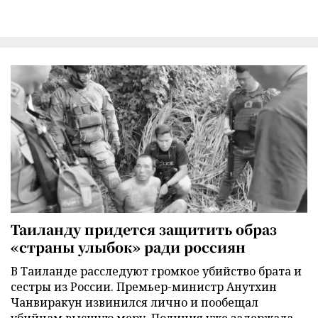
Таиланду придется защитить образ
«страны улыбок» ради россиян
В Таиланде расследуют громкое убийство брата и
сестры из России. Премьер-министр Анутхин
Чанвиракун извинился лично и пообещал
убийцам высшую меру. Полиция уже задержала