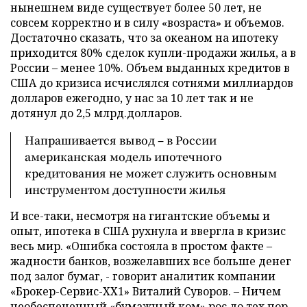
нынешнем виде существует более 50 лет, не
совсем корректно и в силу «возраста» и объемов.
Достаточно сказать, что за океаном на ипотеку
приходится 80% сделок купли-продажи жилья, а в
России – менее 10%. Объем выданных кредитов в
США до кризиса исчислялся сотнями миллиардов
долларов ежегодно, у нас за 10 лет так и не
дотянул до 2,5 млрд.долларов.
Напрашивается вывод – в России
американская модель ипотечного
кредитования не может служить основным
инструментом доступности жилья
И все-таки, несмотря на гигантские объемы и
опыт, ипотека в США рухнула и ввергла в кризис
весь мир. «Ошибка состояла в простом факте –
жадности банков, возжелавших все больше денег
под залог бумаг, - говорит аналитик компании
«Брокер-Сервис-ХХ1» Виталий Суворов. – Ничем
необеспеченный «бумажный ком» рос до тех пор,