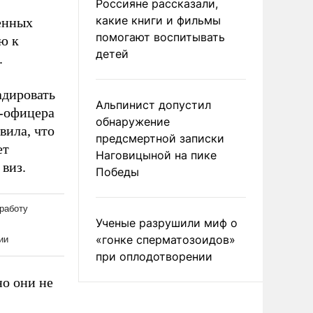
Россияне рассказали,
какие книги и фильмы
енных
помогают воспитывать
ю к
детей
.
адировать
Альпинист допустил
с-офицера
обнаружение
вила, что
предсмертной записки
ет
Наговицыной на пике
виз.
Победы
Ученые разрушили миф о
«гонке сперматозоидов»
при оплодотворении
но они не