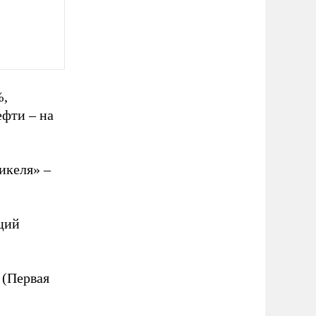
%,
ефти – на
икеля» –
ций
 (Первая