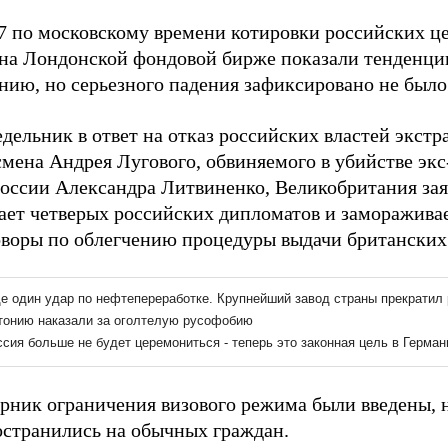
07 по московскому времени котировки российских ц
 на Лондонской фондовой бирже показали тенденци
нию, но серьезного падения зафиксировано не было
дельник в ответ на отказ российских властей экстр
смена Андрея Лугового, обвиняемого в убийстве эк
оссии Александра Литвиненко, Великобритания зая
ает четверых российских дипломатов и заморажива
оворы по облегчению процедуры выдачи британских 
орник ограничения визового режима были введены, 
остранились на обычных граждан.