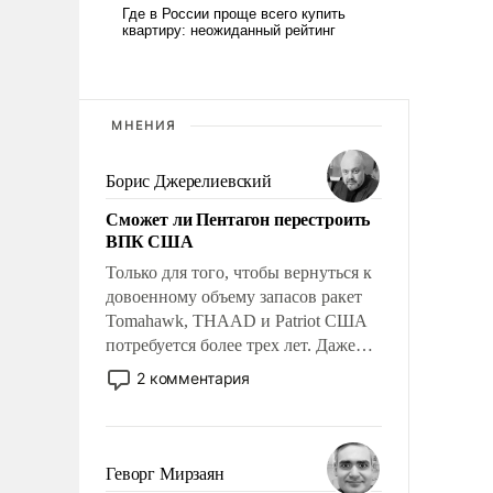
МНЕНИЯ
Борис Джерелиевский
Сможет ли Пентагон перестроить
ВПК США
Только для того, чтобы вернуться к
довоенному объему запасов ракет
Tomahawk, THAAD и Patriot США
потребуется более трех лет. Даже
небольшая война с Ираном
2 комментария
опустошила американские
арсеналы. Сложившаяся ситуация
означает многолетний период
уязвимости США, например, перед
Геворг Мирзаян
Китаем.