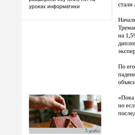
стали 
уроках информатики
Начал
Трема
на 1,5
дипло
экспер
По его
паден
объяс
«Пока
но есл
послед