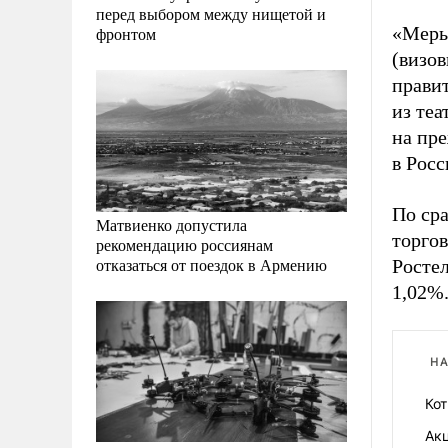
перед выбором между нищетой и
«Меры,
фронтом
(визов
правит
из те
на пре
в Росс
По ср
Матвиенко допустила
торгов
рекомендацию россиянам
отказаться от поездок в Армению
Ростел
1,02%
НА
Ко
Акц