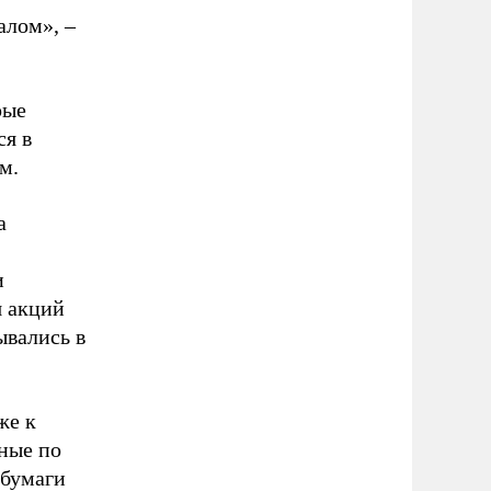
алом», –
рые
ся в
м.
а
и
я акций
ывались в
же к
ные по
 бумаги