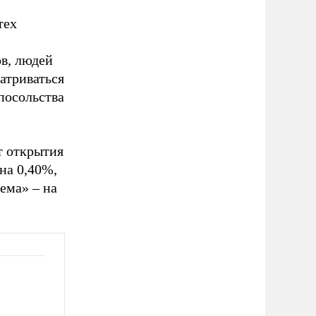
тех
ов, людей
атриваться
посольства
т открытия
на 0,40%,
ема» – на