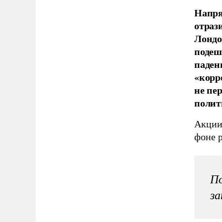
Напря
отраз
Лондо
подеш
паден
«корр
не пе
полит
Акции
фоне 
По
за