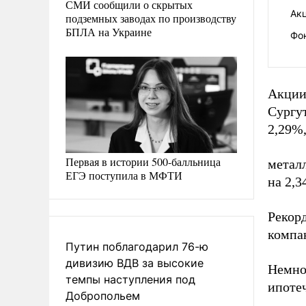
СМИ сообщили о скрытых
Акц
подземных заводах по производству
БПЛА на Украине
Фо
Акции
Сургу
2,29%
Первая в истории 500-балльница
металл
ЕГЭ поступила в МФТИ
на 2,3
Рекор
компа
Путин поблагодарил 76-ю
дивизию ВДВ за высокие
Немно
темпы наступления под
ипотеч
Добропольем