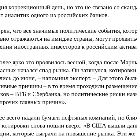
ня коррекционный день, но это не связано со сканд
т аналитик одного из российских банков.
рен, что все значимые политические события, кото
ивно отражаются на имидже страны, могут проявить
ении иностранных инвесторов к российским актива
лее ярко это проявилось весной, когда после Марш
асных начался спад рынка. Он затянулся, котировки
ись до июня, – напомнил эксперт. – Для этого был
тивные причины – в то время проходили размещени
ков – ВТБ и Сбербанка, но политические риски наз
 прочих главных причин».
ее всего падали бумаги нефтяных компаний, но бли
у котировки снова пошли вверх. «В США вышли дан
ции, которые сыграли на повышение рынка. Эти же