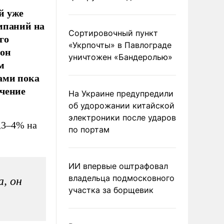
й уже
мпаний на
Сортировочный пункт
го
«Укрпочты» в Павлограде
зон
уничтожен «Бандеролью»
м
ами пока
ачение
На Украине предупредили
об удорожании китайской
электроники после ударов
,3–4% на
по портам
ИИ впервые оштрафовал
владельца подмосковного
, он
участка за борщевик