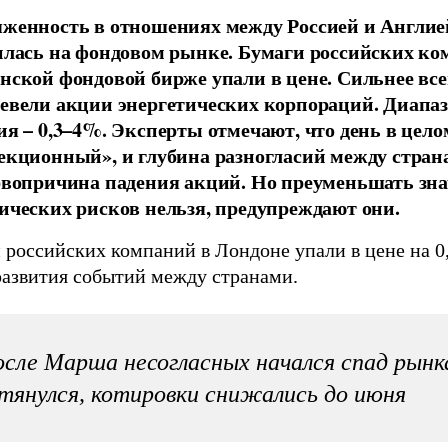
женность в отношениях между Россией и Англие
илась на фондовом рынке. Бумаги российских ко
нской фондовой бирже упали в цене. Сильнее все
евели акции энергетических корпораций. Диапа
ия – 0,3–4%. Эксперты отмечают, что день в цело
екционный», и глубина разногласий между стран
рвопричина падения акций. Но преуменьшать зн
ических рисков нельзя, предупреждают они.
 российских компаний в Лондоне упали в цене на 0
развития событий между странами.
сле Марша несогласных начался спад рынка
тянулся, котировки снижались до июня