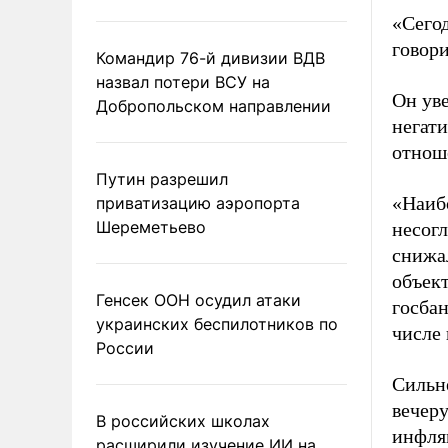
«Сегод
говори
Командир 76-й дивизии ВДВ
назвал потери ВСУ на
Он уве
Добропольском направлении
негат
отнош
Путин разрешил
«Наибо
приватизацию аэропорта
Шереметьево
несогл
снижал
объек
Генсек ООН осудил атаки
госбан
украинских беспилотников по
числе
России
Сильн
вечер
В российских школах
инфля
расширили изучение ИИ на