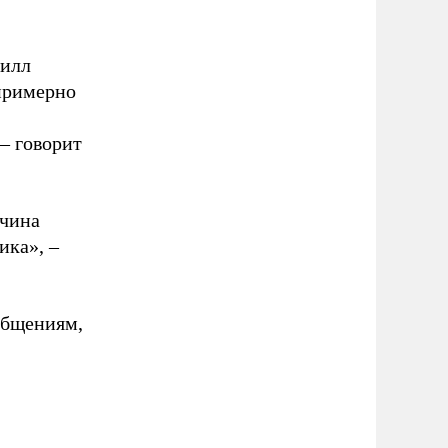
рилл
 примерно
– говорит
ичина
ика», –
общениям,