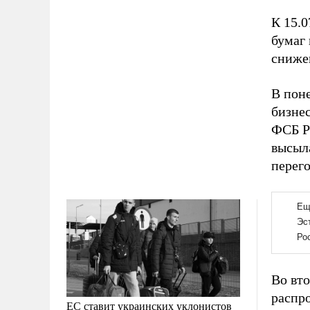
К 15.
бумаг
сниже
В поне
бизне
ФСБ Р
высыл
перег
Во вт
распр
ЕС ставит украинских уклонистов