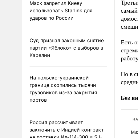
Третьи
Маск запретил Киеву
самый 
использовать Starlink для
ударов по России
домос
смешн
Суд признал законным снятие
Есть о
партии «Яблоко» с выборов в
стреми
Карелии
работу
Но в с
На польско-украинской
средни
границе скопились тысячи
грузовиков из-за закрытия
Без в
портов
НА
Россия рассчитывает
заключить с Индией контракт
Мих
на поставку Ил-114-300 и SJ-