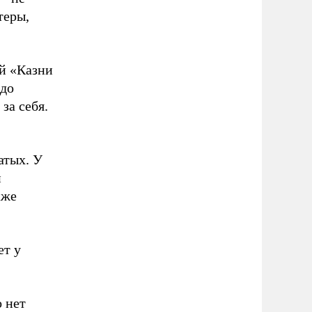
теры,
ей «Казни
здо
за себя.
атых. У
и
аже
ет у
 нет