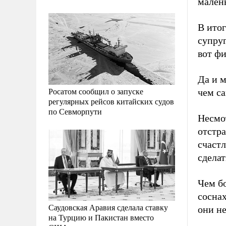
малень
В ито
супруг
вот фи
Да и 
Росатом сообщил о запуске
чем с
регулярных рейсов китайских судов
по Севморпути
Несмот
отстр
счастл
сделат
Чем б
сосна
Саудовская Аравия сделала ставку
они не
на Турцию и Пакистан вместо