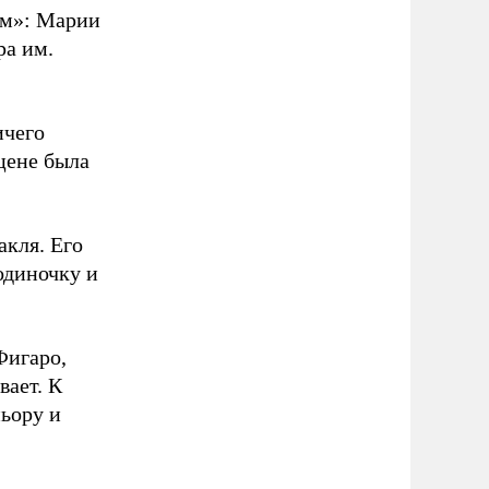
ам»: Марии
ра им.
ичего
цене была
кля. Его
одиночку и
Фигаро,
вает. К
ьору и