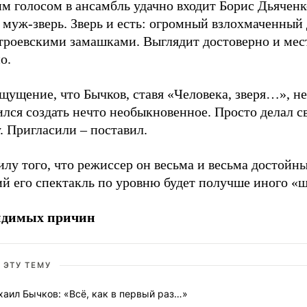
м голосом в ансамбль удачно входит Борис Дьяченк
муж-зверь. Зверь и есть: огромный взлохмаченный 
троевскими замашками. Выглядит достоверно и ме
о.
щущение, что Бычков, ставя «Человека, зверя…», н
лся создать нечто необыкновенное. Просто делал с
. Пригласили – поставил.
илу того, что режиссер он весьма и весьма достойны
й его спектакль по уровню будет получше иного «ш
идимых причин
 ЭТУ ТЕМУ
аил Бычков: «Всё, как в первый раз…»