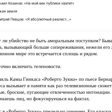
аил Козаков: «На мой век публики хватит»
жая земля
итрий Певцов: «Я абсолютный реалист…»
 ли убийство не быть аморальным поступком? Быва
а, вызывающий больше сопереживания, нежели его
енном мире это встречается сплошь и рядом.
точно включить теленовости.
акль Камы Гинкаса «Роберто Зукко» по пьесе Берн
са вызывает в памяти как раз телевизионные сюжет
ые, броские, пугающие отвлеченностью интонации. 
инаешь лиц, но фокусируешься на фактах.
 в «Роберто Зукко» предельно циничен. Его краски 