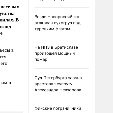
 веселых
чувства
Возле Новороссийска
жилах. В
атакован сухогруз под
згляд
турецким флагом
е
На НПЗ в Братиславе
ьесы в
произошел мощный
тся.
пожар
 его
Суд Петербурга заочно
 им в
арестовал супругу
Александра Невзорова
Финские пограничники