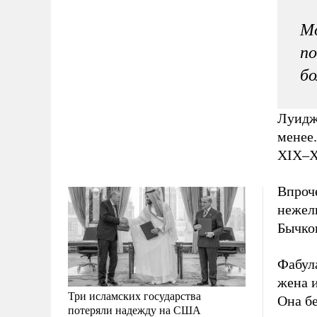
М
по
бо
Луидж
менее
XIX–X
Впроче
нежел
Бычков
Фабула
жена и
Три исламских государства
Она бе
потеряли надежду на США