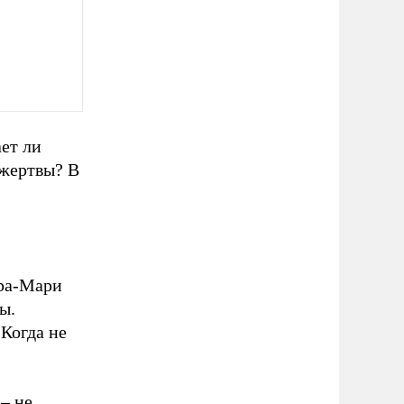
ет ли
 жертвы? В
ара-Мари
ы.
Когда не
– не