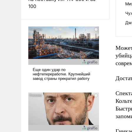
Мих
100
Чу
Дм
Может
убийц
соврем
Доста
Спект
Кольте
Быстр
запом
Гинкас