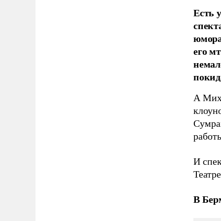
Есть 
спект
юмора
его м
немал
покид
А Мих
клоуно
Сумра
работ
И спек
Театр
В Бер