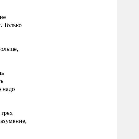
тие
. Только
больше,
ль
ть
о надо
 трех
разумение,