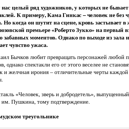
у нас целый ряд художников, у которых не бывает
аклей. К примеру, Кама Гинкас – человек не без 
. Но когда он шутит на сцене, кровь застывает в 
тюзовской премьере «Роберто Зукко» на первый в
о забавных моментов. Однако по выходе из зала н
ает чувство ужаса.
аил Бычков любит превращать персонажей любой п
в, однако спектакли его от этого веселее не становя
к и желчная ирония – отличительные черты каждой
ы.
такль «Человек, зверь и добродетель», выпущенный
е им. Пушкина, тому подтверждение.
мудском треугольнике