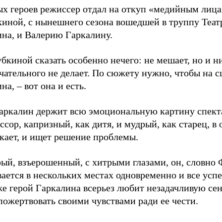
ых героев режиссер отдал на откуп «медийным лиц
киной, с нынешнего сезона вошедшей в труппу Теат
на, и Валерию Гаркалину.
бкиной сказать особенно нечего: не мешает, но и н
ательного не делает. По сюжету нужно, чтобы на с
а, – вот она и есть.
Гаркалин держит всю эмоциональную картину спекта
сор, капризный, как дитя, и мудрый, как старец, в 
кает, и ищет решение проблемы.
ый, взъерошенный, с хитрыми глазами, он, словно 
ается в нескольких местах одновременно и все успе
е герой Гаркалина всерьез любит незадачливую сен
пожертвовать своими чувствами ради ее чести.