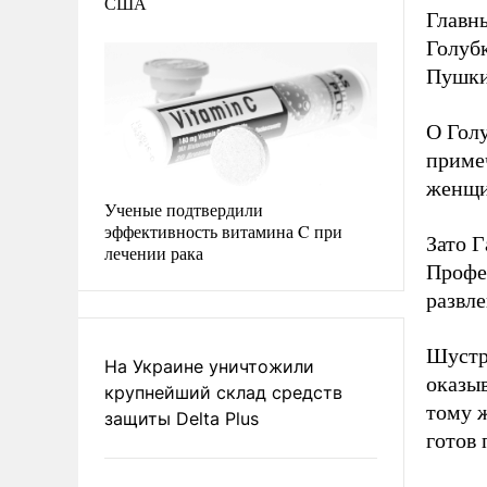
США
Главн
Голуб
Пушки
О Голу
примеч
женщин
Ученые подтвердили
эффективность витамина C при
Зато 
лечении рака
Профес
развле
Шустр
На Украине уничтожили
оказыв
крупнейший склад средств
тому ж
защиты Delta Plus
готов 