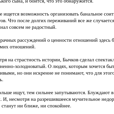
кого сына, и боится, что это обнаружится.
ге ищется возможность организовать банальное сои
ов. Что после долгих переживаний все же случается
нал совсем не радостный.
мрачных рассуждений о ценности отношений здесь 
амих отношений.
ря на страстность истории, Бычков сделал спектак
аненно-холодноватый. О людях, которым хочется бы
ивыми, но они искренне не понимают, что для этог
ь.
ольше ищут, тем сильнее запутываются. Блуждают в
х. И, несмотря на разрешившееся мучительное недо
 станут ни ближе, ни спокойнее.