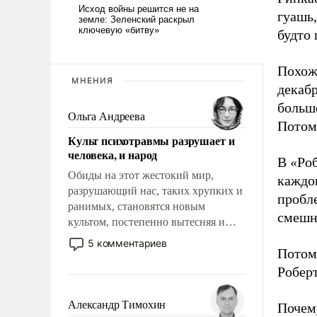
гуашь,
будто
Похож
МНЕНИЯ
декабр
больше
Ольга Андреева
Потом
Культ психотравмы разрушает и
человека, и народ
В «Роб
Обиды на этот жестокий мир,
каждог
разрушающий нас, таких хрупких и
пробле
ранимых, становятся новым
смешно
культом, постепенно вытесняя и
отменяя традиционное требование к
5 комментариев
Потому
человеку – быть мужественным и
твердым под ударами судьбы, брать
Роберт
на себя ответственность, помогать
слабым, идти вперед и
Александр Тимохин
Почему
адаптироваться.