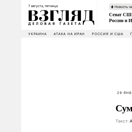
7 августа, пятница
Новость ч
Сенат США
России и 
УКРАИНА
АТАКА НА ИРАН
РОССИЯ И США
29 ЯНВ
Сум
Tекст:
А