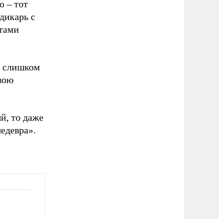
о – тот
дикарь с
стами
е слишком
вою
й, то даже
едевра».