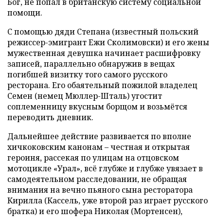
Бог, не попал в британскую систему социальной
помощи.
С помощью дяди Степана (известный польский
режиссер-эмигрант Ежи Сколимовски) и его жены
мужественная девушка начинает расшифровку
записей, параллельно обнаружив в вещах
погибшей визитку того самого русского
ресторана. Его обаятельный пожилой владелец
Семен (немец Мюллер-Шталь) угостит
соплеменницу вкусным борщом и возьмётся
переводить дневник.
Дальнейшее действие развивается по вполне
хичкоковским канонам – честная и открытая
героиня, рассекая по улицам на отцовском
мотоцикле «Урал», всё глубже и глубже увязает в
самодеятельном расследовании, не обращая
внимания на вечно пьяного сына ресторатора
Кирилла (Кассель, уже второй раз играет русского
братка) и его шофера Николая (Мортенсен),