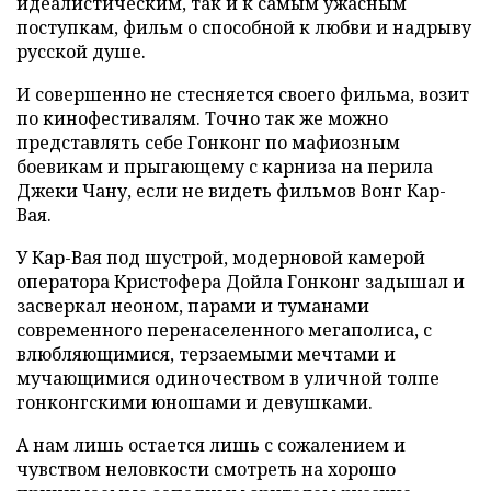
идеалистическим, так и к самым ужасным
поступкам, фильм о способной к любви и надрыву
русской душе.
И совершенно не стесняется своего фильма, возит
по кинофестивалям. Точно так же можно
представлять себе Гонконг по мафиозным
боевикам и прыгающему с карниза на перила
Джеки Чану, если не видеть фильмов Вонг Кар-
Вая.
У Кар-Вая под шустрой, модерновой камерой
оператора Кристофера Дойла Гонконг задышал и
засверкал неоном, парами и туманами
современного перенаселенного мегаполиса, с
влюбляющимися, терзаемыми мечтами и
мучающимися одиночеством в уличной толпе
гонконгскими юношами и девушками.
А нам лишь остается лишь с сожалением и
чувством неловкости смотреть на хорошо