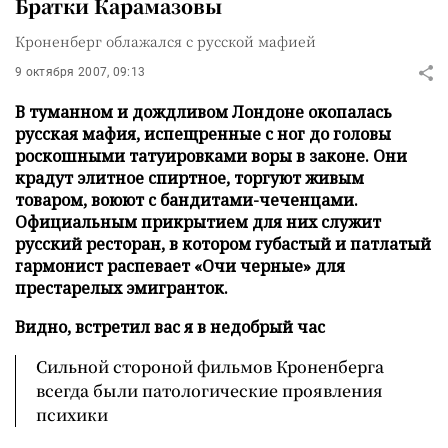
Братки Карамазовы
Кроненберг облажался с русской мафией
9 октября 2007, 09:13
В туманном и дождливом Лондоне окопалась
русская мафия, испещренные с ног до головы
роскошными татуировками воры в законе. Они
крадут элитное спиртное, торгуют живым
товаром, воюют с бандитами-чеченцами.
Официальным прикрытием для них служит
русский ресторан, в котором губастый и патлатый
гармонист распевает «Очи черные» для
престарелых эмигранток.
Видно, встретил вас я в недобрый час
Сильной стороной фильмов Кроненберга
всегда были патологические проявления
психики