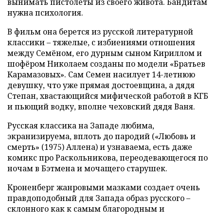
вынимать пистолеты из своего живота. Бандитам
нужна психология.
В фильм она берется из русской литературной
классики – тяжелые, с избиениями отношения
между Семёном, его дурным сыном Кириллом и
шофёром Николаем созданы по модели «Братьев
Карамазовых». Сам Семен насилует 14-летнюю
девушку, что уже прямая достоевщина, а дядя
Степан, хвастающийся мифической работой в КГБ
и пьющий водку, вполне чеховский дядя Ваня.
Русская классика на Западе любима,
экранизируема, вплоть до пародий («Любовь и
смерть» (1975) Аллена) и узнаваема, есть даже
комикс про Раскольникова, переодевающегося по
ночам в Бэтмена и мочащего старушек.
Кроненберг жанровыми мазками создает очень
правдоподобный для Запада образ русского –
склонного как к самым благородным и