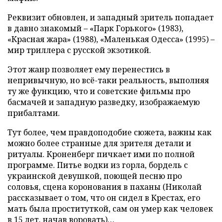
Реквизит обновлен, и западный зритель попадает
в давно знакомый – «Парк Горького» (1983),
«Красная жара» (1988), «Маленькая Одесса» (1995) –
мир триллера с русской экзотикой.
Этот жанр позволяет ему перенестись в
непривычную, но всё-таки реальность, выполняя
ту же функцию, что и советские фильмы про
басмачей и западную разведку, изображаемую
прибалтами.
Тут более, чем правдоподобие сюжета, важны как
можно более странные для зрителя детали и
ритуалы. Кроненберг пичкает ими по полной
программе. Питье водки из горла, бордель с
украинской девушкой, поющей песню про
соловья, сцена коронования в паханы (Николай
рассказывает о том, что он сидел в Крестах, его
мать была проституткой, сам он умер как человек
в 15 лет, начав воровать)…