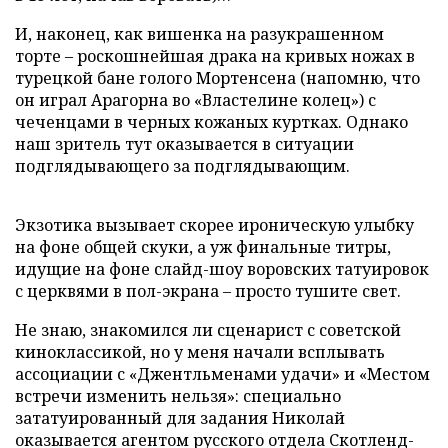
И, наконец, как вишенка на разукрашенном
торте – роскошнейшая драка на кривых ножах в
турецкой бане голого Мортенсена (напомню, что
он играл Арагорна во «Властелине колец») с
чеченцами в черных кожаных куртках. Однако
наш зритель тут оказывается в ситуации
подглядывающего за подглядывающим.
Экзотика вызывает скорее ироническую улыбку
на фоне общей скуки, а уж финальные титры,
идущие на фоне слайд-шоу воровских татуировок
с церквями в пол-экрана – просто тушите свет.
Не знаю, знакомился ли сценарист с советской
киноклассикой, но у меня начали всплывать
ассоциации с «Джентльменами удачи» и «Местом
встречи изменить нельзя»: специально
зататуированный для задания Николай
оказывается агентом русского отдела Скотленд-