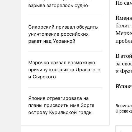
Но сам
взрыва загорелось судно
Именн
болит 
Сикорский призвал обсудить
Меркел
уничтожение российских
пробл
ракет над Украиной
В этой
Марочко назвал возможную
за сво
причину конфликта Драпатого
и Фра
и Сырского
Источ
Япония отреагировала на
планы присвоить имя Зорге
Вы може
О редак
острову Курильской гряды