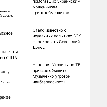
помогавших украинским
мошенникам
лавным
криптообменников
й арене.
Стало известно о
альное
неудачных попытках ВСУ
форсировать Северский
Донец
ана с тем,
оят) США.
Нацсовет Украины по ТВ
призвал объявить
Музыченко угрозой
нацбезопасности
дение.