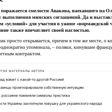
 поражается смелости Авакова, наехавшего на О
у выполнения минских соглашений. Да и выстав
м «условий» для участия в ужине «нормандской 
лине также впечатляет своей наглостью.
ик просто открывается, причем в том же месте, о к
еоднократно упоминала, – поляки, кинувшие францу
летным контрактом.
УГИЕ МАТЕРИАЛЫ АВТОРА
ад воюет с какой-то другой Россией
раинцы проигнорировали собственную интуицию
к россияне поменяли символы престижа
асти Украины захлопнули ловушку для украинского народа