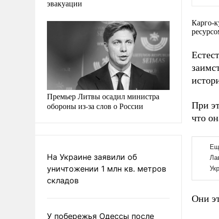
эвакуации
Карго-к
ресурсо
Естес
заимс
истори
Премьер Литвы осадил министра
При эт
обороны из-за слов о России
что он
На Украине заявили об
уничтожении 1 млн кв. метров
складов
Они э
У побережья Одессы после