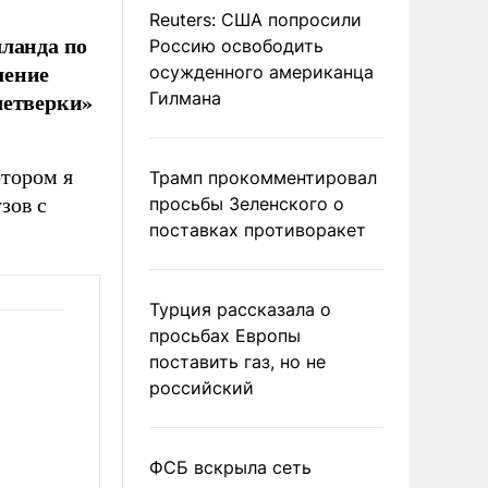
Reuters: США попросили
лланда по
Россию освободить
ление
осужденного американца
четверки»
Гилмана
отором я
Трамп прокомментировал
зов с
просьбы Зеленского о
поставках противоракет
Турция рассказала о
просьбах Европы
поставить газ, но не
российский
ФСБ вскрыла сеть