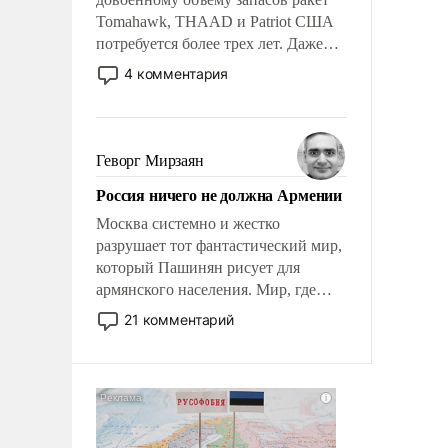
Tomahawk, THAAD и Patriot США
потребуется более трех лет. Даже
небольшая война с Ираном
4 комментария
опустошила американские
арсеналы. Сложившаяся ситуация
означает многолетний период
уязвимости США, например, перед
Геворг Мирзаян
Китаем.
Россия ничего не должна Армении
Москва системно и жестко
разрушает тот фантастический мир,
который Пашинян рисует для
армянского населения. Мир, где
политические прожекты будут
21 комментарий
безусловно оплачиваться за счет
российских налогоплательщиков и
где Еревану за свои поступки не
нужно отвечать.