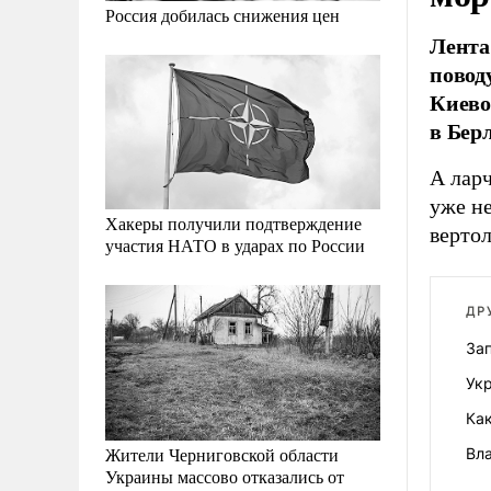
Россия добилась снижения цен
Лента
повод
Киево
в Бер
А ларч
уже н
Хакеры получили подтверждение
верто
участия НАТО в ударах по России
ДР
Зап
Ук
Ка
Жители Черниговской области
Вл
Украины массово отказались от