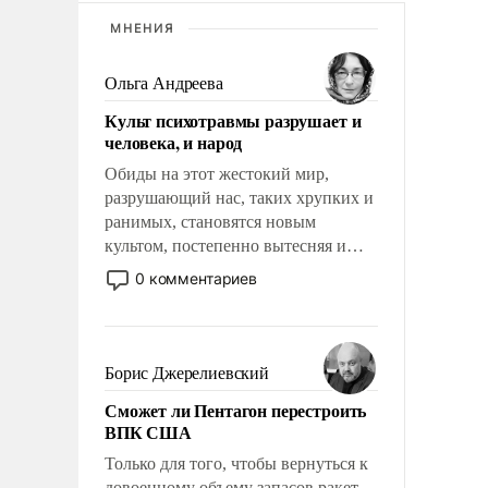
МНЕНИЯ
Ольга Андреева
Культ психотравмы разрушает и
человека, и народ
Обиды на этот жестокий мир,
разрушающий нас, таких хрупких и
ранимых, становятся новым
культом, постепенно вытесняя и
отменяя традиционное требование к
0 комментариев
человеку – быть мужественным и
твердым под ударами судьбы, брать
на себя ответственность, помогать
слабым, идти вперед и
Борис Джерелиевский
адаптироваться.
Сможет ли Пентагон перестроить
ВПК США
Только для того, чтобы вернуться к
довоенному объему запасов ракет