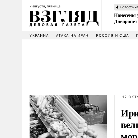
7 августа, пятница
Новость ч
Нанесены 
Днепропет
УКРАИНА
АТАКА НА ИРАН
РОССИЯ И США
12 ОКТ
Ири
вел
мор