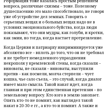
Реформация тоже казалась простым решением
вопроса, различные схизмы – тоже. Полезному
душеспасению это мало способствовало, не говоря
уже об устройстве дел земных. Говорить о
серьезных вещах и о больных вещах надо не в
условиях эмоционального буйства, когда люди
показывают, что они мудры, как голуби, и кротки,
как змии, но тогда, когда настает протрезвление.
Когда Церкви и патриарху инкриминируется уже
абсолютно все – вплоть до того, что он не требовал
и не требует немедленного упразднения
некрополя у кремлевской стены, когда сказали –
виноваты, не сказали – виноваты, выступили
против – как посмели, молча стерпели – чует
кошка, чье сало съела, – это случай, когда диалог
имеет мало смысла. Такой накат идет, когда
главная и при этом единственная претензия – по
земельному вопросу. Кто кого в землю закопает.
Опять кто-то не помнит, как выглядел такой
накат в 20-30-е гг., а кто-то и помнит. А также и