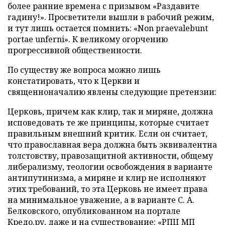
более ранние времена с призывом «Раздавите
гадину!». Просветители вышли в рабочий режим,
и тут лишь остается помнить: «Non praevalebunt
portae unferni». К великому огорчению
прогрессивной общественности.
По существу же вопроса можно лишь
констатировать, что к Церкви и
священноначалию явлены следующие претензии:
Церковь, причем как клир, так и миряне, должна
исповедовать те же принципы, которые считает
правильным внешний критик. Если он считает,
что православная вера должна быть эквивалентна
толстовству, правозащитной активности, общему
либерализму, теологии освобождения в варианте
антипутинизма, а миряне и клир не исполняют
этих требований, то эта Церковь не имеет права
на минимальное уважение, а в варианте С. А.
Белковского, опубликованном на портале
Кредо.ру, даже и на существование: «РПЦ МП