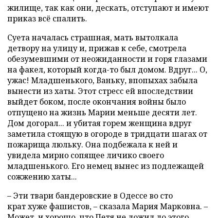
жилище, так как они, дескать, отступают и имеют
приказ всё спалить.
Суета началась страшная, мать вытолкала
детвору на улицу и, прижав к себе, смотрела
обезумевшими от неожиданности и горя глазами
на факел, который когда-то был домом. Вдруг... О,
ужас! Младшенького, Ваньку, впопыхах забыла
вынести из хаты. Этот стресс ей впоследствии
выйдет боком, после окончания войны было
отпущено на жизнь Марии меньше десяти лет.
Дом догорал... и убитая горем женщина вдруг
заметила стоящую в огороде в тридцати шагах от
пожарища люльку. Она подбежала к ней и
увидела мирно сопящее личико своего
младшенького. Его немец вынес из подлежащей
сожжению хаты...
– Эти твари бандеровские в Одессе во сто
крат хуже фашистов, – сказала Мария Марковна. –
Может, и хорошо, что Петя не дожил до этого