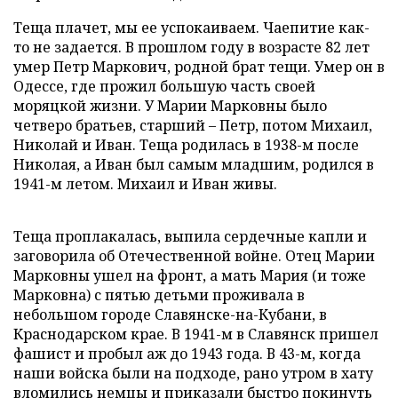
Теща плачет, мы ее успокаиваем. Чаепитие как-
то не задается. В прошлом году в возрасте 82 лет
умер Петр Маркович, родной брат тещи. Умер он в
Одессе, где прожил большую часть своей
моряцкой жизни. У Марии Марковны было
четверо братьев, старший – Петр, потом Михаил,
Николай и Иван. Теща родилась в 1938-м после
Николая, а Иван был самым младшим, родился в
1941-м летом. Михаил и Иван живы.
Теща проплакалась, выпила сердечные капли и
заговорила об Отечественной войне. Отец Марии
Марковны ушел на фронт, а мать Мария (и тоже
Марковна) с пятью детьми проживала в
небольшом городе Славянске-на-Кубани, в
Краснодарском крае. В 1941-м в Славянск пришел
фашист и пробыл аж до 1943 года. В 43-м, когда
наши войска были на подходе, рано утром в хату
вломились немцы и приказали быстро покинуть