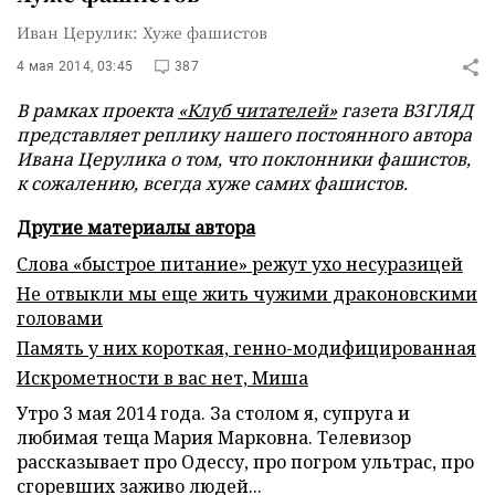
Иван Церулик: Хуже фашистов
4 мая 2014, 03:45
387
В рамках проекта
«Клуб читателей»
газета ВЗГЛЯД
представляет реплику нашего постоянного автора
Ивана Церулика о том, что поклонники фашистов,
к сожалению, всегда хуже самих фашистов.
Другие материалы автора
Слова «быстрое питание» режут ухо несуразицей
Не отвыкли мы еще жить чужими драконовскими
головами
Память у них короткая, генно-модифицированная
Искрометности в вас нет, Миша
Утро 3 мая 2014 года. За столом я, супруга и
любимая теща Мария Марковна. Телевизор
рассказывает про Одессу, про погром ультрас, про
сгоревших заживо людей...