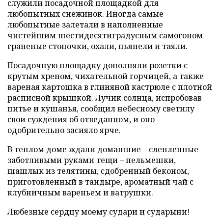
служили посадочной площадкой для
любопытных снежинок. Иногда самые
любопытные залетали в наполненные
чистейшим шестидесятиградусным самогоном
граненые стопочки, охали, пьянели и таяли.
Посадочную площадку дополняли розетки с
крутым хреном, чихательной горчицей, а также
вареная картошка в глиняной кастрюле с плотной
расписной крышкой. Лучик солнца, испробовав
питье и кушанья, сообщил небесному светилу
свои суждения об отведанном, и оно
одобрительно засияло ярче.
В теплом доме ждали домашние – слепленные
заботливыми руками тещи – пельмешки,
шашлык из телятины, сдобренный беконом,
приготовленный в тандыре, ароматный чай с
клубничным вареньем и ватрушки.
Любезные сердцу моему судари и сударыни!