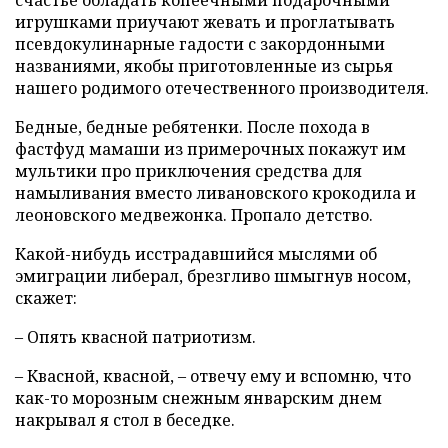
счастье обладать копеечными подарочными
игрушками приучают жевать и проглатывать
псевдокулинарные гадости с закордонными
названиями, якобы приготовленные из сырья
нашего родимого отечественного производителя.
Бедные, бедные ребятенки. После похода в
фастфуд мамаши из примерочных покажут им
мультики про приключения средства для
намыливания вместо ливановского крокодила и
леоновского медвежонка. Пропало детство.
Какой-нибудь исстрадавшийся мыслями об
эмиграции либерал, брезгливо шмыгнув носом,
скажет:
– Опять квасной патриотизм.
– Квасной, квасной, – отвечу ему и вспомню, что
как-то морозным снежным январским днем
накрывал я стол в беседке.