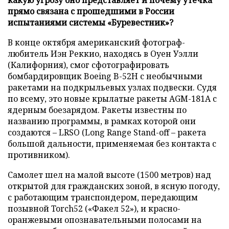
прямо связана с прошедшими в России
испытаниями системы «Буревестник»?
В конце октября американский фотограф-
любитель Иэн Реккио, находясь в Оуен Уэлли
(Калифорния), смог сфотографировать
бомбардировщик Boeing B-52H с необычными
ракетами на подкрыльевых узлах подвески. Судя
по всему, это новые крылатые ракеты AGM-181A с
ядерным боезарядом. Ракеты известны по
названию программы, в рамках которой они
создаются – LRSO (Long Range Stand-off – ракета
большой дальности, применяемая без контакта с
противником).
Самолет шел на малой высоте (1500 метров) над
открытой для гражданских зоной, в ясную погоду,
с работающим транспондером, передающим
позывной Torch52 («Факел 52»), и красно-
оранжевыми опознавательными полосами на