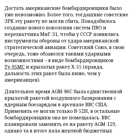
Достать американские бомбардировщики было
уже невозможно. Более того, тогдашние советские
ЗРК эту ракету не могли сбить. Понадобилось
создание нового поколения систем ПВО и
перехватчика МиГ-31, чтобы у СССР появились
инструменты обороны от удара американской
стратегической авиации. Советский Союз, в свою
очередь, тоже обзавелся такими ударными
возможностями – в виде бомбардировщиков
Ту-95МС
и крылатых ракет Х-55 (правда,
дальность этих ракет была ниже, чем у
американцев).
Длительное время AGM-86C была единственной
крылатой ракетой воздушного базирования с
ядерным боезарядом в арсенале ВВС США.
Применять ее могли только В-52Н, в остальные
бомбардировщики она не помещалась. ВВС
планировали заменить ее на ракету AGM-129,
однако та в итоге пала жертвой бюджетных