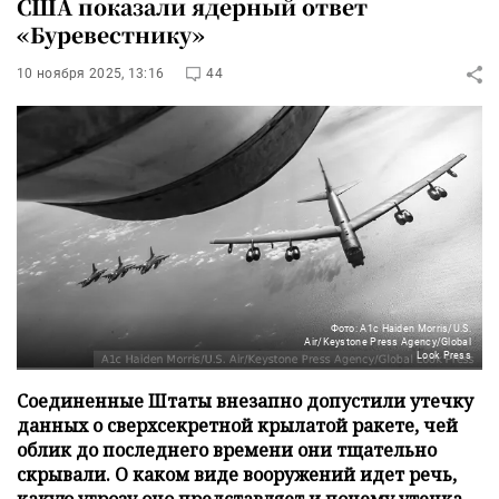
США показали ядерный ответ
«Буревестнику»
10 ноября 2025, 13:16
44
Фото: A1c Haiden Morris/U.S.
Air/Keystone Press Agency/Global
Look Press
Соединенные Штаты внезапно допустили утечку
данных о сверхсекретной крылатой ракете, чей
облик до последнего времени они тщательно
скрывали. О каком виде вооружений идет речь,
какую угрозу оно представляет и почему утечка