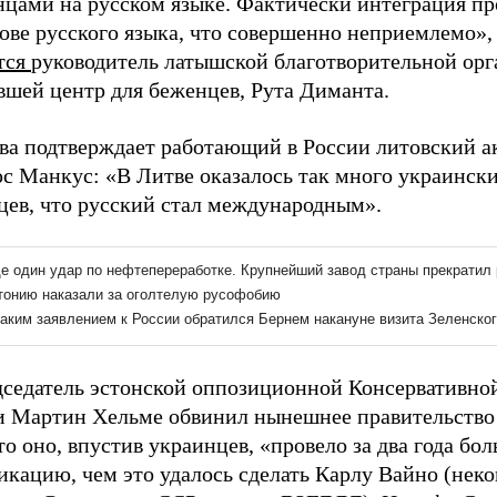
нцами на русском языке. Фактически интеграция пр
ове русского языка, что совершенно неприемлемо»,
тся
руководитель латышской благотворительной орг
вшей центр для беженцев, Рута Диманта.
ова подтверждает работающий в России литовский а
с Манкус: «В Литве оказалось так много украинск
цев, что русский стал международным».
дседатель эстонской оппозиционной Консервативно
и Мартин Хельме обвинил нынешнее правительство
то оно, впустив украинцев, «провело за два года бо
кацию, чем это удалось сделать Карлу Вайно (неко