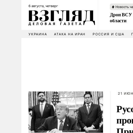
6 августа, четверг
Новость ч
Дрон ВСУ 
области
УКРАИНА
АТАКА НА ИРАН
РОССИЯ И США
21 ИЮН
Рус
про
При