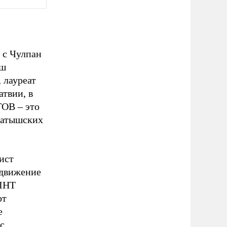
 с Чулпан
ош
 лауреат
твии, в
ТОВ – это
 латышских
ист
 движение
 ЛНТ
от
е
с