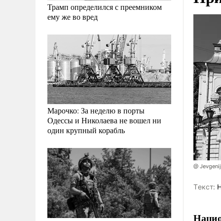
Трамп определился с преемником
ему же во вред
Марочко: За неделю в порты
Одессы и Николаева не вошел ни
один крупный корабль
@ Jevgenij
Tекст:
Н
Нацио