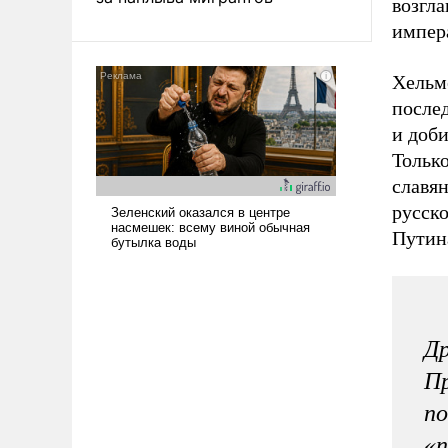
возгл
импера
Хельм
после
и доби
Тольк
славян
русско
Путин
Др
Пр
по
«п