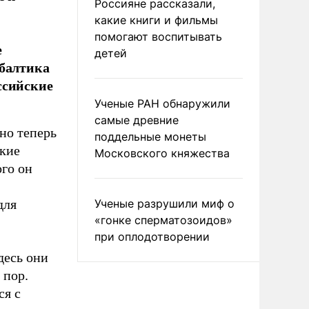
Россияне рассказали,
какие книги и фильмы
помогают воспитывать
е
детей
ибалтика
ссийские
Ученые РАН обнаружили
самые древние
но теперь
поддельные монеты
ские
Московского княжества
ого он
для
Ученые разрушили миф о
«гонке сперматозоидов»
при оплодотворении
десь они
 пор.
ся с