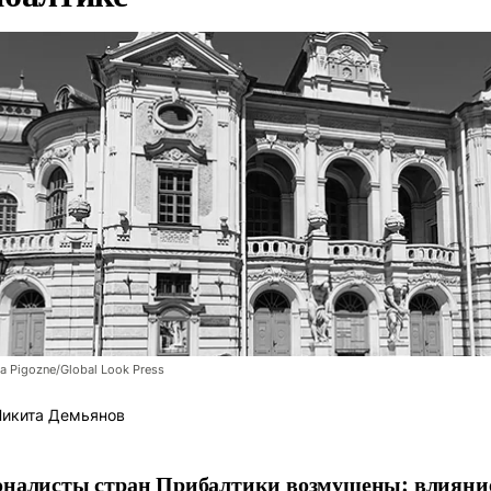
a Pigozne/Global Look Press
икита Демьянов
налисты стран Прибалтики возмущены: влияни