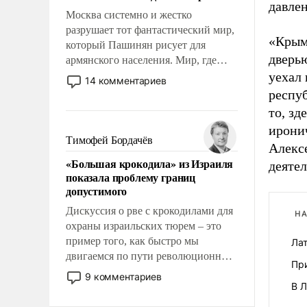
давлен
Москва системно и жестко
разрушает тот фантастический мир,
«Крымо
который Пашинян рисует для
дверью
армянского населения. Мир, где
этому населению все должны
уехал
14 комментариев
просто по определению, где его
респуб
политические прожекты будут
то, зд
беспрекословно оплачиваться за
ирони
счет российских
Тимофей Бордачёв
Алекс
налогоплательщиков и где за свои
«Большая крокодила» из Израиля
деятел
поступки не нужно отвечать.
показала проблему границ
допустимого
Дискуссия о рве с крокодилами для
НА
охраны израильских тюрем – это
пример того, как быстро мы
Лат
двигаемся по пути революционных
При
изменений. То, что несколько лет
9 комментариев
назад было образом для
В Л
псевдонаучной фантастики, стало