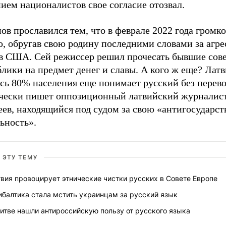
ием националистов свое согласие отозвал.
в прославился тем, что в феврале 2022 года громк
, обругав свою родину последними словами за агре
 в США. Сей режиссер решил прочесать бывшие сов
лики на предмет денег и славы. А кого ж еще? Латв
есь 80% населения еще понимает русский без перево
чески пишет оппозиционный латвийский журнали
еев, находящийся под судом за свою «антигосударс
ьность».
 ЭТУ ТЕМУ
вия провоцирует этнические чистки русских в Совете Европе
балтика стала мстить украинцам за русский язык
итве нашли антироссийскую пользу от русского языка