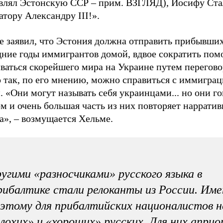
авлял Эстонскую ССР – прим. ВЗГЛЯД), Иосифу Ст
тору Александру III!».
е заявил, что Эстония должна отправить прибывших
дние годы иммигрантов домой, вдвое сократить пом
ваться скорейшего мира на Украине путем перегово
о так, по его мнению, можно справиться с иммигра
. «Они могут называть себя украинцами... но они го
м и очень большая часть из них повторяет наррати
а», – возмущается Хельме.
угими «разносчиками» русского языка в
ибалтике стали релоканты из России. Име
этому для прибалтийских националистов 
лохих» и «хороших» русских. Для них априо