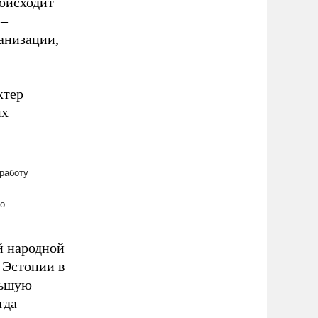
оисходит
 –
анизации,
ктер
их
й народной
 Эстонии в
льшую
гда