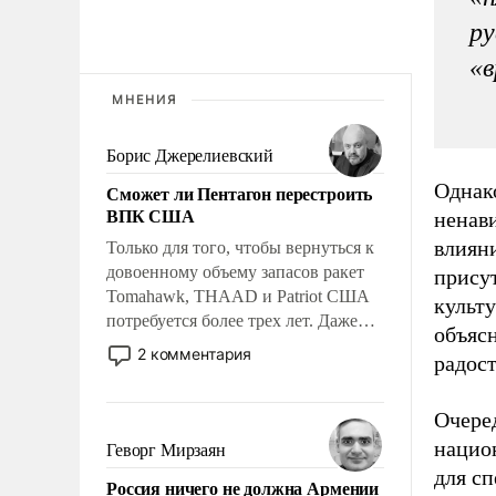
ру
«в
МНЕНИЯ
Борис Джерелиевский
Однако
Сможет ли Пентагон перестроить
ВПК США
ненави
влиян
Только для того, чтобы вернуться к
довоенному объему запасов ракет
прису
Tomahawk, THAAD и Patriot США
культу
потребуется более трех лет. Даже
объясн
небольшая война с Ираном
2 комментария
радост
опустошила американские
арсеналы. Сложившаяся ситуация
Очере
означает многолетний период
уязвимости США, например, перед
нацио
Геворг Мирзаян
Китаем.
для с
Россия ничего не должна Армении