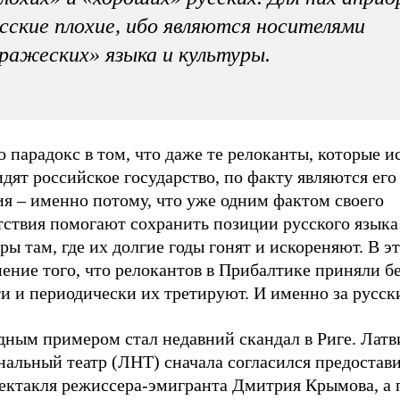
сские плохие, ибо являются носителями
ражеских» языка и культуры.
 парадокс в том, что даже те релоканты, которые и
дят российское государство, по факту являются его
ия – именно потому, что уже одним фактом своего
тствия помогают сохранить позиции русского языка
ры там, где их долгие годы гонят и искореняют. В э
ение того, что релокантов в Прибалтике приняли б
и и периодически их третируют. И именно за русск
дным примером стал недавний скандал в Риге. Лат
нальный театр (ЛНТ) сначала согласился предостав
пектакля режиссера-эмигранта Дмитрия Крымова, а 