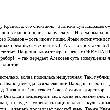
ду Крымова, его спектакль «Записки сумасшедшего»
вой в главной роли – на русском. «И всем был хор
сер Крымов – хоть икону пиши. Ярый антипутинист,
рных премий, сам живет в США… Но спектакль в Ла
я святых, Национальном театре на языке ОККУПАН
еребор!» – так передает Алексеев суть возмущения
налистов.
ительно, волна поднялась нешуточная. Так, публиц
с Иванс (некогда возглавлявший Народный фронт –
ход Латвии из Советского Союза) уличил директора
 Витолса в лицемерии: мол, когда его назначали, т
щал, что будет «укреплять национальные культурны
ти», а теперь продвигает русский язык. Также Иван