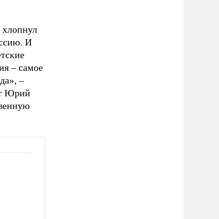
о хлопнул
ссию. И
етские
ия – самое
да», –
ст Юрий
твенную