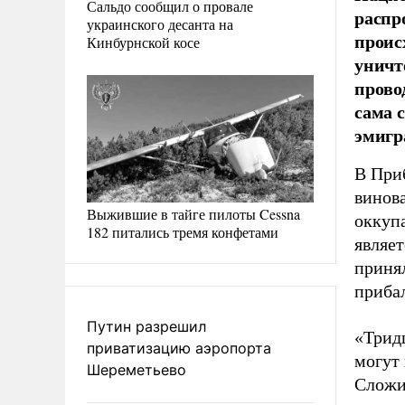
Сальдо сообщил о провале
распр
украинского десанта на
проис
Кинбурнской косе
уничт
прово
сама 
эмигр
В Приб
винова
Выжившие в тайге пилоты Cessna
оккупа
182 питались тремя конфетами
являет
принял
приба
Путин разрешил
«Тридц
приватизацию аэропорта
могут 
Шереметьево
Сложи