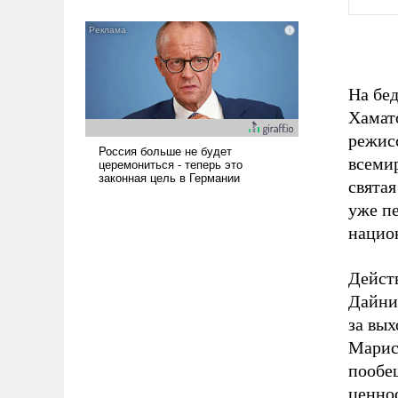
всерьез обсуждаемой идеей.
На бе
Хамато
режис
всеми
свята
уже п
нацио
Действ
Дайни
за вы
Мариса
пообе
ценнос