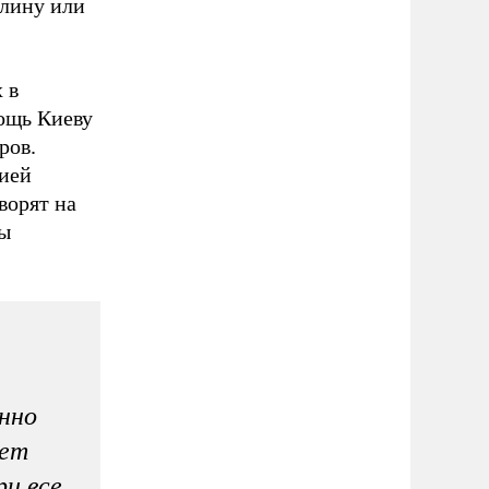
алину или
 в
ощь Киеву
ров.
цией
ворят на
вы
нно
нет
ри все