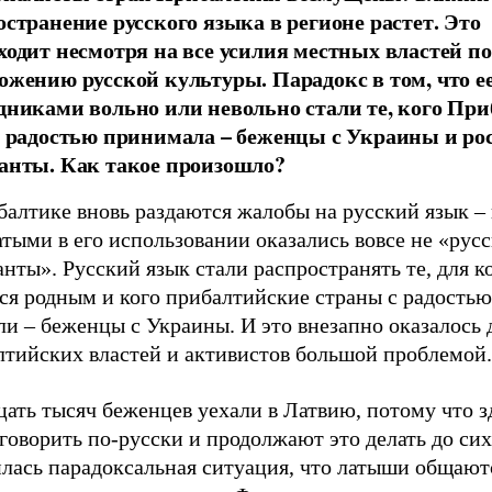
остранение русского языка в регионе растет. Это
ходит несмотря на все усилия местных властей по
ожению русской культуры. Парадокс в том, что е
дниками вольно или невольно стали те, кого Пр
с радостью принимала – беженцы с Украины и ро
анты. Как такое произошло?
алтике вновь раздаются жалобы на русский язык – 
тыми в его использовании оказались вовсе не «рус
нты». Русский язык стали распространять те, для к
ся родным и кого прибалтийские страны с радостью
и – беженцы с Украины. И это внезапно оказалось 
лтийских властей и активистов большой проблемой.
ать тысяч беженцев уехали в Латвию, потому что з
говорить по-русски и продолжают это делать до сих
лась парадоксальная ситуация, что латыши общают