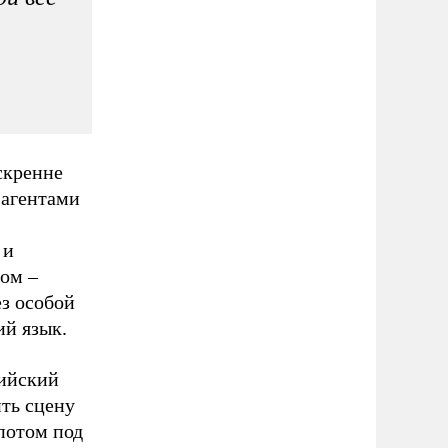
скренне
 агентами
 и
том –
ез особой
ий язык.
вийский
ить сцену
потом под