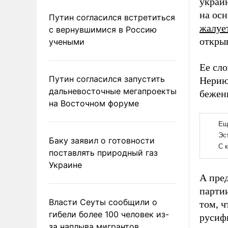
украи
на осн
Путин согласился встретиться
жалуе
с вернувшимися в Россию
откры
учеными
Ее сл
Путин согласился запустить
Нерию
дальневосточные мегапроекты
бежен
на Восточном форуме
Баку заявил о готовности
поставлять природный газ
Украине
А пре
парти
Власти Сеуты сообщили о
том, ч
гибели более 100 человек из-
русифи
за наплыва мигрантов