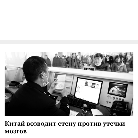
Китай возводит стену против утечки
мозгов