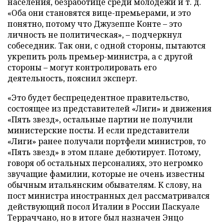
населения, безработице среди молодежи и т. д.
«Оба они становятся вице-премьерами, и это
понятно, потому что Джузеппе Конте – это
личность не политическая», – подчеркнул
собеседник. Так они, с одной стороны, пытаются
укрепить роль премьер-министра, а с другой
стороны – могут контролировать его
деятельность, пояснил эксперт.
«Это будет беспрецедентное правительство,
состоящее из представителей «Лиги» и движения
«Пять звезд», остальные партии не получили
министерские посты. И если представители
«Лиги» ранее получали портфели министров, то
«Пять звезд» в этом плане дебютирует. Потому,
говоря об остальных персоналиях, это негромко
звучащие фамилии, которые не очень известны
обычным итальянским обывателям. К слову, на
пост министра иностранных дел рассматривался
действующий посол Италии в России Паскуале
Терраччано, но в итоге был назначен Энцо