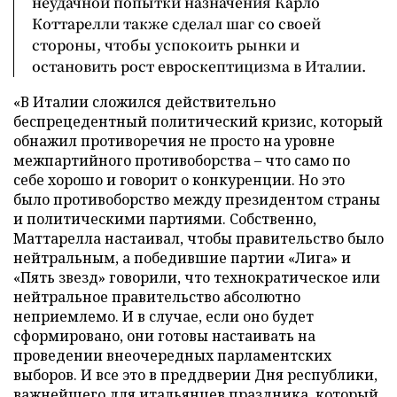
неудачной попытки назначения Карло
Коттарелли также сделал шаг со своей
стороны, чтобы успокоить рынки и
остановить рост евроскептицизма в Италии.
«В Италии сложился действительно
беспрецедентный политический кризис, который
обнажил противоречия не просто на уровне
межпартийного противоборства – что само по
себе хорошо и говорит о конкуренции. Но это
было противоборство между президентом страны
и политическими партиями. Собственно,
Маттарелла настаивал, чтобы правительство было
нейтральным, а победившие партии «Лига» и
«Пять звезд» говорили, что технократическое или
нейтральное правительство абсолютно
неприемлемо. И в случае, если оно будет
сформировано, они готовы настаивать на
проведении внеочередных парламентских
выборов. И все это в преддверии Дня республики,
важнейшего для итальянцев праздника, который