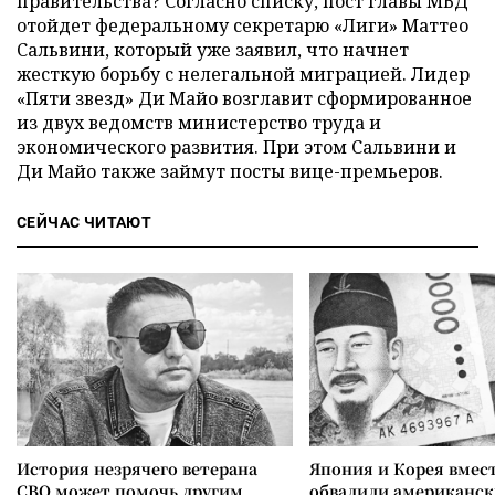
правительства? Согласно списку, пост главы МВД
отойдет федеральному секретарю «Лиги» Маттео
Сальвини, который уже заявил, что начнет
жесткую борьбу с нелегальной миграцией. Лидер
«Пяти звезд» Ди Майо возглавит сформированное
из двух ведомств министерство труда и
экономического развития. При этом Сальвини и
Ди Майо также займут посты вице-премьеров.
СЕЙЧАС ЧИТАЮТ
История незрячего ветерана
Япония и Корея вмес
СВО может помочь другим
обвалили американск