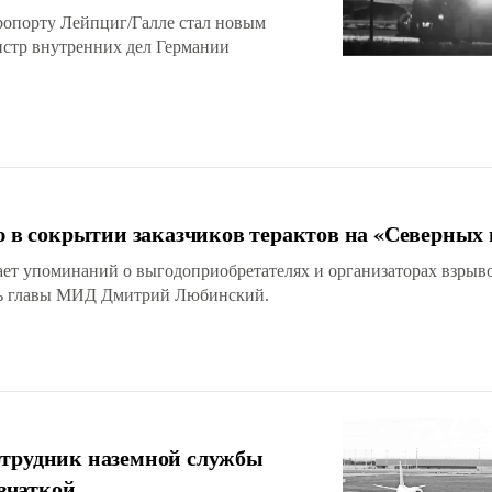
ропорту Лейпциг/Галле стал новым
истр внутренних дел Германии
в сокрытии заказчиков терактов на «Северных 
ает упоминаний о выгодоприобретателях и организаторах взрыв
ель главы МИД Дмитрий Любинский.
отрудник наземной службы
вчаткой