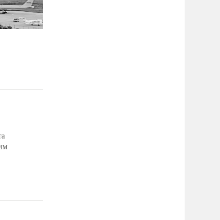
та
им