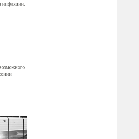
м инфляции,
 возможного
ксонии