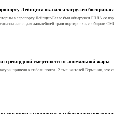
эропорту Лейпцига оказался загружен боеприпас
 которым в аэропорту Лейпциг/Галле был обнаружен БПЛА со взр
редназначались для дальнейшей транспортировки, сообщили СМ
и о рекордной смертности от аномальной жары
ратуры привели к гибели почти 12 тыс. жителей Германии, что с
жан украинец за шпионаж на оборонном предприя