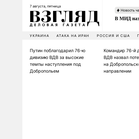
7 августа, пятница
Новость ч
В МИД наз
УКРАИНА
АТАКА НА ИРАН
РОССИЯ И США
Путин поблагодарил 76-ю
Командир 76-й 
дивизию ВДВ за высокие
ВДВ назвал пот
темпы наступления под
на Добропольс
Добропольем
направлении