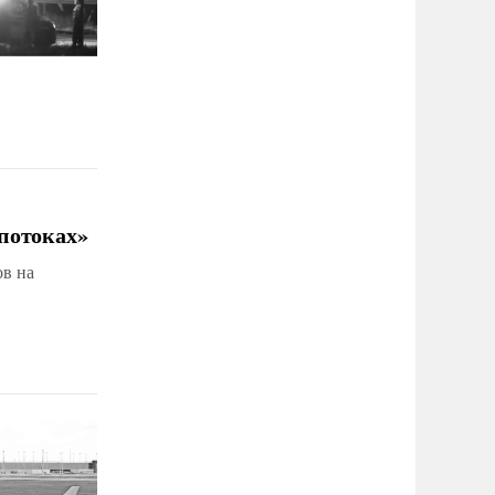
потоках»
ов на