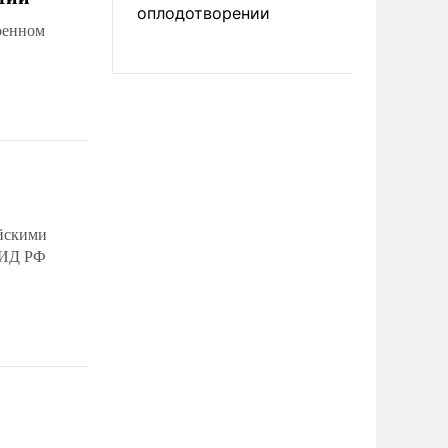
оплодотворении
оенном
ийскими
 МИД РФ