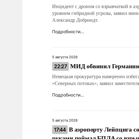
Инцидент с дроном со взрывчаткой в аэ
уровнем гибридной угрозы, заявил мин
Александр Добриндт.
Подробности...
5 августа 2026
МИД обвинил Германию 
22:27
Немецкая прокуратура намеренно избег
«Северных потоках», заявил заместит
Подробности...
5 августа 2026
В аэропорту Лейпцига с
17:44
руками поймал БПЛА со взры