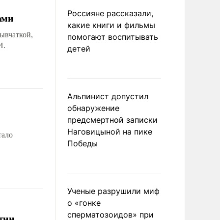
Россияне рассказали,
ами
какие книги и фильмы
ывчаткой,
помогают воспитывать
И.
детей
Альпинист допустил
обнаружение
предсмертной записки
Наговицыной на пике
тало
Победы
Ученые разрушили миф
о «гонке
сперматозоидов» при
тии