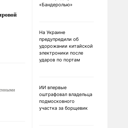
«Бандеролью»
ировой
На Украине
предупредили об
удорожании китайской
электроники после
ударов по портам
ИИ впервые
менными
оштрафовал владельца
подмосковного
участка за борщевик