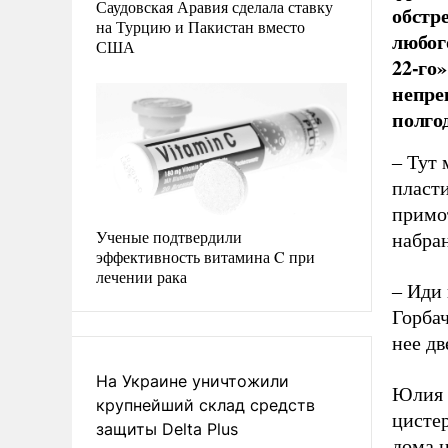
Саудовская Аравия сделала ставку
обстр
на Турцию и Пакистан вместо
любог
США
22-го
непре
полго
– Тут 
пласт
примо
Ученые подтвердили
набран
эффективность витамина C при
лечении рака
– Иди
Горба
нее дв
На Украине уничтожили
Юлия 
крупнейший склад средств
цистер
защиты Delta Plus
дома н