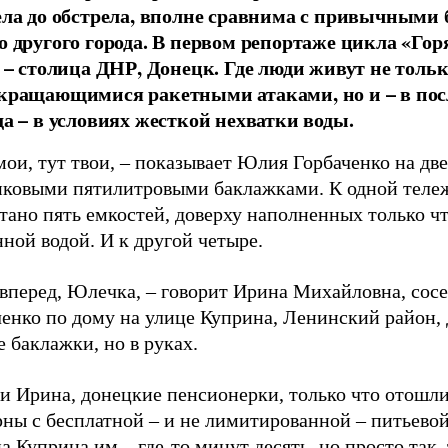
ела до обстрела, вполне сравнима с привычными
о другого города. В первом репортаже цикла «Гор
» – столица ДНР, Донецк. Где люди живут не тольк
кращающимися ракетными атаками, но и – в пос
да – в условиях жесткой нехватки воды.
мои, тут твои, – показывает Юлия Горбаченко на дв
иковыми пятилитровыми баклажками. К одной теле
тано пять емкостей, доверху наполненных только ч
ной водой. И к другой четыре.
 вперед, Юлечка, – говорит Ирина Михайловна, сос
ченко по дому на улице Куприна, Ленинский район,
е баклажки, но в руках.
и Ирина, донецкие пенсионерки, только что отошли
ны с бесплатной – и не лимитированной – питьевой
а Куприна им – где-то минут десять, но просто так, 