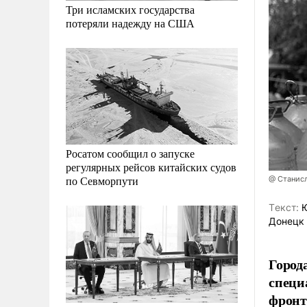
Три исламских государства
потеряли надежду на США
Росатом сообщил о запуске
регулярных рейсов китайских судов
по Севморпути
@ Станис
Tекст:
Ю
Донецк 
Город
специ
фронт