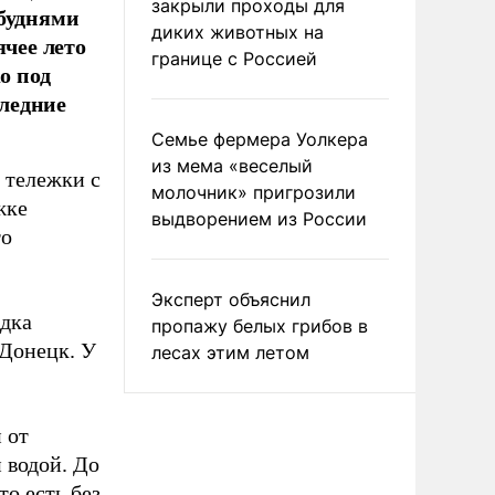
закрыли проходы для
 буднями
диких животных на
ячее лето
границе с Россией
о под
ледние
Семье фермера Уолкера
из мема «веселый
е тележки с
молочник» пригрозили
жке
выдворением из России
то
Эксперт объяснил
едка
пропажу белых грибов в
 Донецк. У
лесах этим летом
 от
 водой. До
то есть без