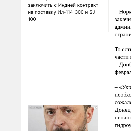
заключить с Индией контракт
– Норм
на поставку Ил-114-300 и SJ-
закачи
100
админ
ограни
То ест
части
– Донб
феврал
– «Укр
необхо
сожале
Донецк
ненапо
гидро