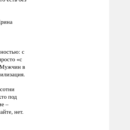
Ирина
сностью: с
просто «с
. Мужчин в
билизация.
 сотни
кто под
ме –
айте, нет.