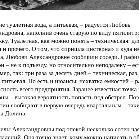
не туалетная вода, а питьевая, – радуется Любовь
андровна, наполнив очень старую по виду пятилитр
ку. Туалетная, как можно понять – техническая: дл
 и прочего. О том, что «пришла цистерна» и куда 
а, Любови Александровне сообщили соседи. Графи
н – не к подъезду, но относительно неподалеку – ес
ер, так: три раза за десять дней – техническая, раз 
 питьевая. Но есть и нюансы: нехватка емкостей – ра
сность всего предприятия. Заранее известная точка
ны – высокая вероятность попасть под обстрел. По
тии сообщают в первую очередь квартальным – таки
а Долина.
елы Александровны под опекой несколько сотен ча
адений. Она точно знает, кому можно написать в об