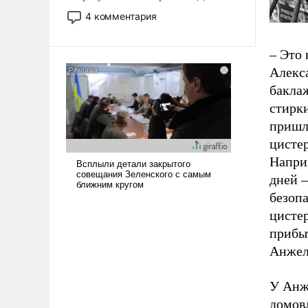
небольшая война с Ираном
4 комментария
опустошила американские
арсеналы. Сложившаяся ситуация
– Это 
означает многолетний период
Алекс
уязвимости США, например, перед
Китаем.
баклаж
стирки
пришл
цистер
Наприм
дней –
безопа
цистер
прибы
Анжел
У Анж
домовл