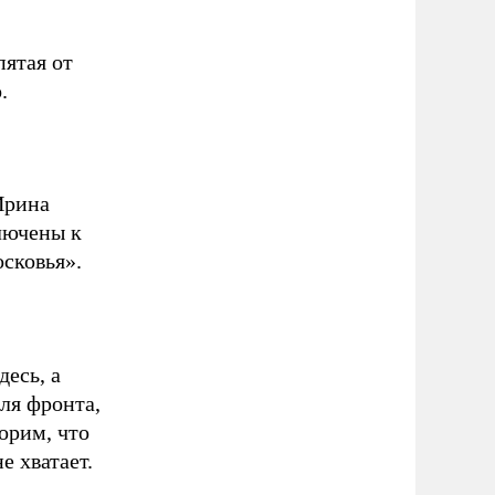
пятая от
.
Ирина
лючены к
сковья».
десь, а
для фронта,
орим, что
е хватает.