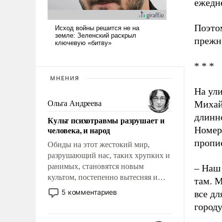
ежедне
Поэтом
прежне
* * *
МНЕНИЯ
На ул
Михай
Ольга Андреева
длинн
Культ психотравмы разрушает и
человека, и народ
Номер
пропи
Обиды на этот жестокий мир,
разрушающий нас, таких хрупких и
ранимых, становятся новым
– Наш 
культом, постепенно вытесняя и
там. М
отменяя традиционное требование к
5 комментариев
все дл
человеку – быть мужественным и
городу
твердым под ударами судьбы, брать
на себя ответственность, помогать