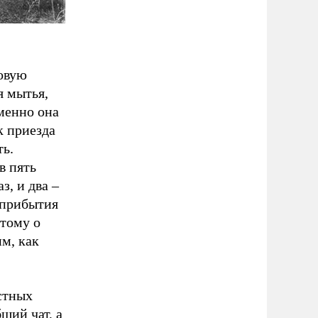
овую
я мытья,
именно она
к приезда
ть.
в пять
з, и два –
 прибытия
этому о
м, как
стных
щий чат, а