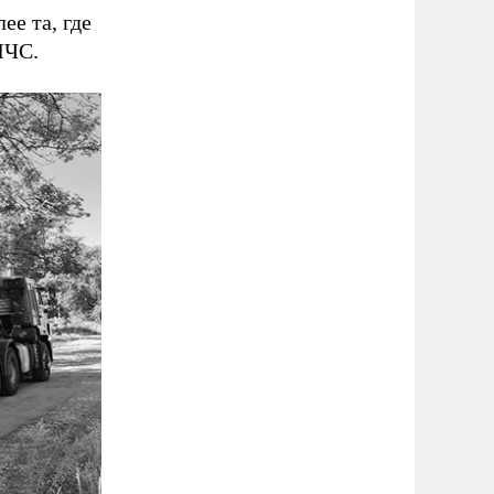
ее та, где
МЧС.