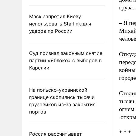
груза.
Маск запретил Киеву
– Я пе
использовать Starlink для
Михайл
ударов по России
челове
Суд признал законным снятие
Откуда
партии «Яблоко» с выборов в
передо
Карелии
войны»
городе
На польско-украинской
Столи
границе скопились тысячи
тысяч.
грузовиков из-за закрытия
огнем 
портов
открыл
* * *
Россия рассчитывает