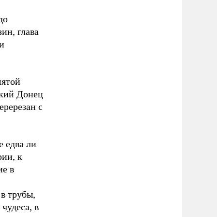
до
ин, глава
и
пятой
ский Донец
еререзан с
е едва ли
рии, к
ие в
 в трубы,
чудеса, в