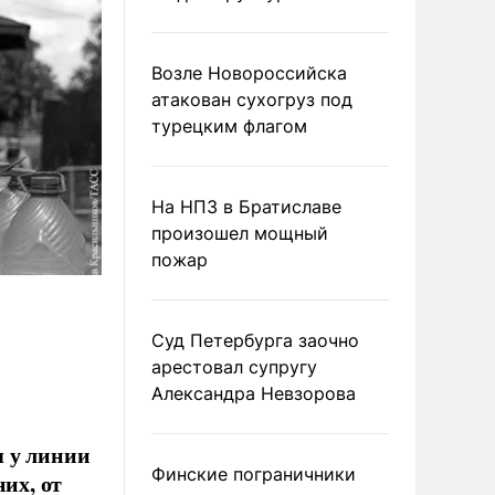
Возле Новороссийска
атакован сухогруз под
турецким флагом
На НПЗ в Братиславе
произошел мощный
пожар
Суд Петербурга заочно
арестовал супругу
Александра Невзорова
я у линии
Финские пограничники
их, от