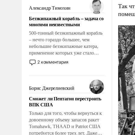
Так чт
слабым, идти вперед и
Александр Тимохин
адаптироваться.
помеща
Безэкипажный корабль – задача со
многими неизвестными
500-тонный безэкипажный корабль
– нечто гораздо большее, чем
небольшие безэкипажные катера,
применение которых уже стало
обыденностью. Задача по созданию
2 комментария
такого корабля очень сложна и
амбициозна. Однако и ее
реализация радикально поднимет
наши боевые возможности.
Борис Джерелиевский
Сможет ли Пентагон перестроить
ВПК США
Только для того, чтобы вернуться к
довоенному объему запасов ракет
Tomahawk, THAAD и Patriot США
потребуется более трех лет. Даже