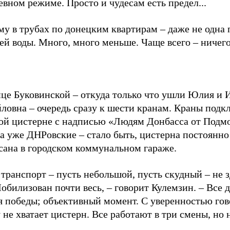
вном режиме. Просто и чудесам есть предел...
у в трубах по донецким квартирам – даже не одна 
й воды. Много, много меньше. Чаще всего – ничего
ице Буковинской – откуда только что ушли Юлия и 
ловна – очередь сразу к шести кранам. Краны подк
ой цистерне с надписью «Людям Донбасса от Подмо
а уже ДНРовские – стало быть, цистерна постоянно
сана в городском коммунальном гараже.
транспорт – пусть небольшой, пусть скудный – не з
обилизован почти весь, – говорит Кулемзин. – Все 
я победы; объективный момент. С уверенностью гов
 не хватает цистерн. Все работают в три смены, но н