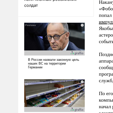
Накан
солдат
«Фобос
попал
импул
Якобы
астер
событ
Поздн
аппар
сообщи
прогр
служб
По его
компь
начал 