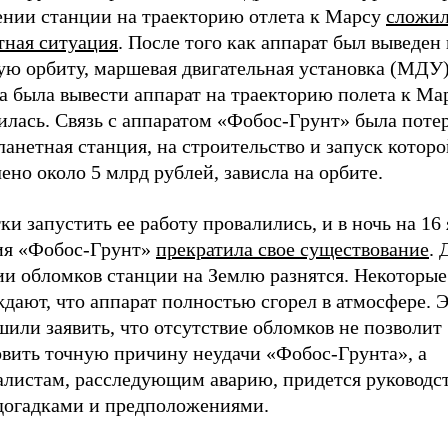
ении станции на траекторию отлета к Марсу
сложил
тная ситуация
. После того как аппарат был выведен
ую орбиту, маршевая двигательная установка (МДУ)
 была вывести аппарат на траекторию полета к Мар
лась. Связь с аппаратом «Фобос-Грунт» была потер
анетная станция, на строительство и запуск котор
ено около 5 млрд рублей, зависла на орбите.
и запустить ее работу провалились, и в ночь на 16
ия «Фобос-Грунт»
прекратила свое существование
. 
ии обломков станции на Землю разнятся. Некоторые
дают, что аппарат полностью сгорел в атмосфере. 
или заявить, что отсутствие обломков не позволит
овить точную причину неудачи «Фобос-Грунта», а
алистам, расследующим аварию, придется руководст
догадками и предположениями.