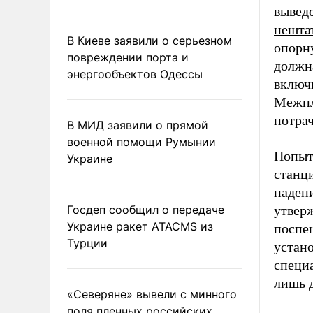
вывед
нешта
В Киеве заявили о серьезном
опорн
повреждении порта и
должна
энергообъектов Одессы
включи
Межпл
потрач
В МИД заявили о прямой
военной помощи Румынии
Попытк
Украине
станц
паден
Госдеп сообщил о передаче
утверж
Украине ракет ATACMS из
поспеш
Турции
устан
специ
лишь 
«Северяне» вывели с минного
поля пленных российских