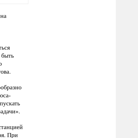
ина
ться
 быть
ю
ова.
ообразно
оса-
апускать
адачи».
станцией
ря. При