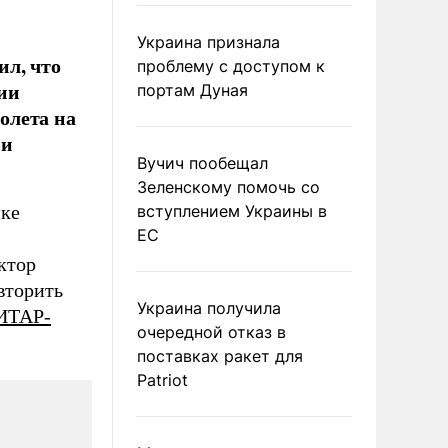
Украина признала
ил, что
проблему с доступом к
ии
портам Дуная
олета на
 и
Вучич пообещал
Зеленскому помочь со
ике
вступлением Украины в
ЕС
ктор
вторить
Украина получила
ИТАР-
очередной отказ в
поставках ракет для
Patriot