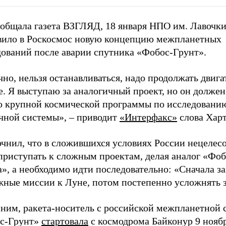
ообщала газета ВЗГЛЯД, 18 января НПО им. Лавочк
вило в Роскосмос новую концепцию межпланетных
дований после аварии спутника «Фобос-Грунт».
но, нельзя останавливаться, надо продолжать двига
. Я выступаю за аналогичный проект, но он должен
ю крупной космической программы по исследовани
чной системы», – приводит
«Интерфакс»
слова Харт
очнил, что в сложившихся условиях России нецелес
приступать к сложным проектам, делая аналог «Фоб
», а необходимо идти последовательно: «Сначала з
жные миссии к Луне, потом постепенно усложнять з
ним, ракета-носитель с российской межпланетной 
с-Грунт»
стартовала
с космодрома Байконур 9 нояб