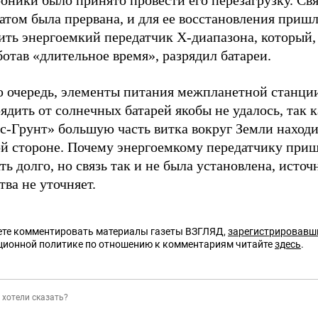
оники было принято провести его перезагрузку. Свя
атом была прервана, и для ее восстановления приш
ить энергоемкий передатчик Х-диапазона, который,
отав «длительное время», разрядил батареи.
ю очередь, элементы питания межпланетной станци
ядить от солнечных батарей якобы не удалось, так к
с-Грунт» большую часть витка вокруг Земли находи
ой стороне. Почему энергоемкому передатчику при
ть долго, но связь так и не была установлена, источ
тва не уточняет.
те комментировать материалы газеты ВЗГЛЯД,
зарегистрировавш
ционной политике по отношению к комментариям читайте
здесь
.