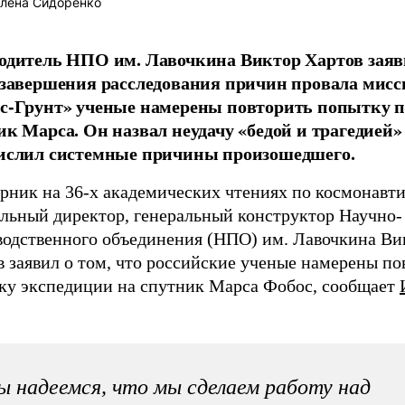
лена Сидоренко
одитель НПО им. Лавочкина Виктор Хартов заяв
 завершения расследования причин провала мисс
с-Грунт» ученые намерены повторить попытку п
ик Марса. Он назвал неудачу «бедой и трагедией»
ислил системные причины произошедшего.
орник на 36-х академических чтениях по космонавт
альный директор, генеральный конструктор Научно-
водственного объединения (НПО) им. Лавочкина Ви
 заявил о том, что российские ученые намерены по
ку экспедиции на спутник Марса Фобос, сообщает
 надеемся, что мы сделаем работу над