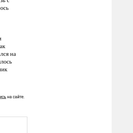
зь с
лось
и
ак
лся на
шлось
ник
ись
на сайте.