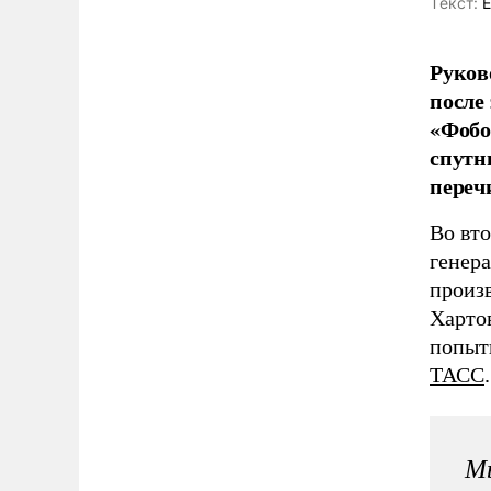
Tекст:
Е
Руков
после
«Фобо
спутн
переч
Во вт
генер
произ
Хартов
попыт
ТАСС
.
Мы