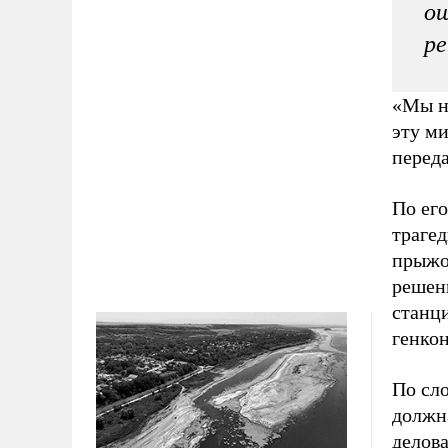
ош
р
«Мы н
эту м
переда
По его
траге
прыжок
решени
станц
генкон
По сло
должн
делова