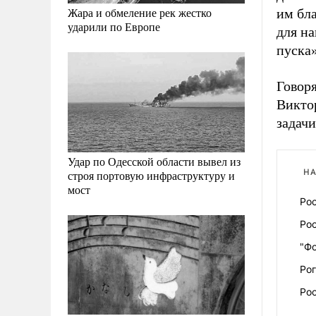
Жара и обмеление рек жестко
им бла
ударили по Европе
для на
пуска»
Говор
Викто
задачи
Удар по Одесской области вывел из
НА
строя портовую инфраструктуру и
мост
Ро
Ро
"Ф
Рог
Ро