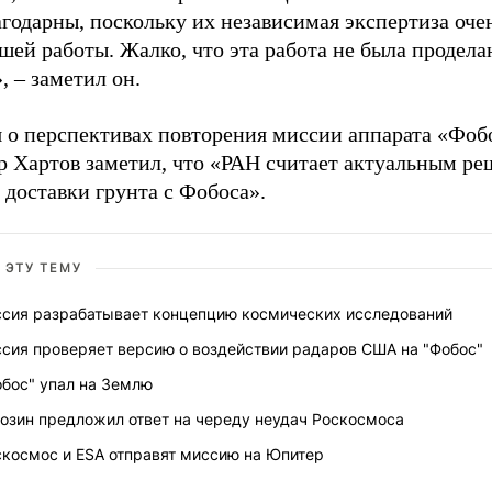
годарны, поскольку их независимая экспертиза оче
шей работы. Жалко, что эта работа не была продела
, – заметил он.
я о перспективах повторения миссии аппарата «Фоб
р Хартов заметил, что «РАН считает актуальным ре
 доставки грунта с Фобоса».
 ЭТУ ТЕМУ
ссия разрабатывает концепцию космических исследований
ссия проверяет версию о воздействии радаров США на "Фобос"
обос" упал на Землю
озин предложил ответ на череду неудач Роскосмоса
скосмос и ESA отправят миссию на Юпитер