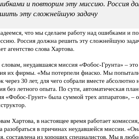
ибками и повторим эту миссию. Россия д
ешить эту сложнейшую задачу
адеемся, что мы сделаем работу над ошибками и п
иссию. Россия должна решить эту сложнейшую задач
ет агентство слова Хартова.
 словам, неудавшаяся миссия «Фобос-Грунта» – это
дия их фирмы. «Мы потерпели фиаско. Мы попытали
 через 30 лет, для чего собрали вместе абсолютно 
я без летного опыта. По сути, автоматическая пла
ия «Фобос-Грунт» была суммой трех аппаратов», – 
структор.
вам Хартова, в настоящее время работает комиссия,
а разобраться в причинах неудавшейся миссии. «Он
я, составлена из хороших специалистов. Мы в любо