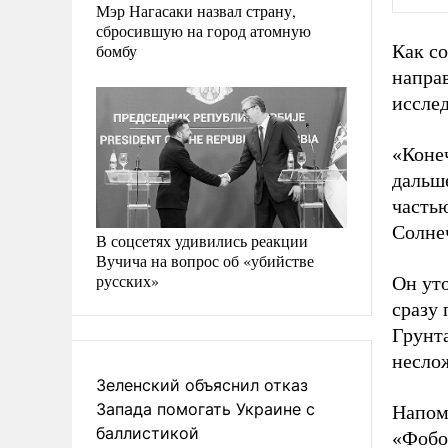
Мэр Нагасаки назвал страну,
сбросившую на город атомную
бомбу
Как с
напра
иссле
«Конеч
дальше
часть
Солне
В соцсетях удивились реакции
Вучича на вопрос об «убийстве
русских»
Он ут
сразу 
Грунта
несло
Зеленский объяснил отказ
Запада помогать Украине с
Напом
баллистикой
«Фобо