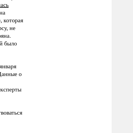
ась
 на
, которая
су, не
яна.
ой было
 января
Данные о
Эксперты
воваться