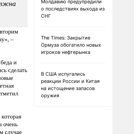
Молдавию предупредили
олжна
о последствиях выхода из
СНГ
овторим
The Times: Закрытие
у», –
Ормуза обогатило новых
игроков нефтерынка
 беда и
сь сделать
В США испугались
новые
реакции России и Китая
нетная
на истощение запасов
отметил
оружия
 которая
а очень
м случае