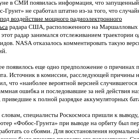
уне в СМИ появилась информация, что запущенный
-Грунт» не сработал штатно из-за того, что случай
под воздействие мощного радиоэлектронного
ьса
радара США, расположенного на Маршалловых 
 этот радар занимался отслеживанием траектории о
оидов. NASA отказалось комментировать такую вер
ий.
ее появилось еще одно предположение о причинах 
ата. Источник
в комиссии, расследующей причины н
л, что «наиболее вероятной версией случившегося 
аммная ошибка и последовавшие за ней действия н
, приведшие к полной разрядке аккумуляторных бат
 словам, специалисты Роскосмоса пришли к выводу,
ютер «Фобос-Грунта» при выводе на орбиту был пе
работать со сбоями. Для восстановления нормально