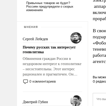
электр
аппар
включ
прораб
МНЕНИЯ
В сво
подзар
Сергей Лебедев
«Фобо
Почему русских так интересует
тенев
геополитика
работа
Обвинения граждан России в
агентс
нездоровом интересе к геополитике
– несостоятельны. Этот интерес
рационален и прагматичен. Он
Вы може
обусловлен тысячелетним опытом
0 комментариев
О редак
выживания в крайне непростых
условиях и фундаментальным
знанием, что мировая политика
имеет свойство заявляться на порог
Дмитрий Губин
нашего дома.