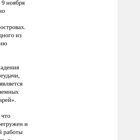
 9 ноября
но
островах.
дного из
сию
падения
еудачи,
является
аземных
арей».
 что
регружен и
й работы