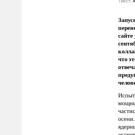
Tекст:
А
Запус
перен
сайте
сентя
колла
что э
отвеч
преду
челов
Испыт
мощны
частиц
осени
ядерн
экспе