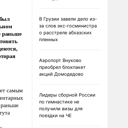
 был
В Грузии завели дело из-
льном
за слов экс-госминистра
не раньше
о расстреле абхазских
пленных
отовить
деются,
оторая
Аэропорт Внуково
приобрел блокпакет
акций Домодедово
нет самым
Лидеры сборной России
ментарных
по гимнастике не
е раньше
получили визы для
тута
поездки на ЧЕ
»
.