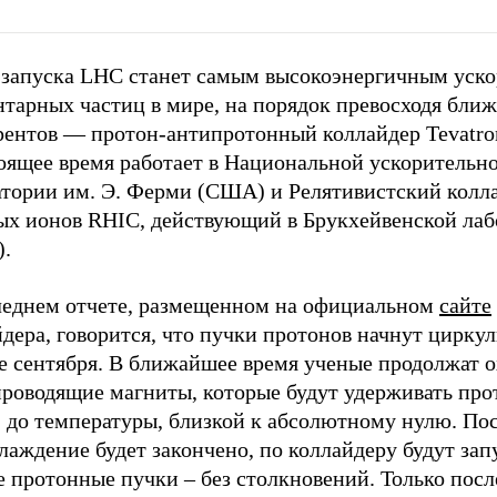
 запуска LHC станет самым высокоэнергичным уск
нтарных частиц в мире, на порядок превосходя бли
рентов — протон-антипротонный коллайдер Tevatro
тоящее время работает в Национальной ускорительн
атории им. Э. Ферми (США) и Релятивистский колл
ых ионов RHIC, действующий в Брукхейвенской лаб
.
леднем отчете, размещенном на официальном
сайте
дера, говорится, что пучки протонов начнут циркул
е сентября. В ближайшее время ученые продолжат 
проводящие магниты, которые будут удерживать пр
 до температуры, близкой к абсолютному нулю. Пос
лаждение будет закончено, по коллайдеру будут за
 протонные пучки – без столкновений. Только посл