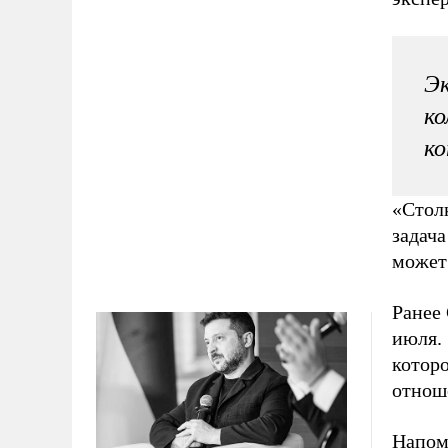
Эк
ко
ко
«Стол
задача
может 
Ранее 
июля. 
которо
отнош
Напом