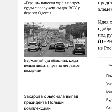
предст
«Герани» нанесли удары по трем
судам с вооружением для ВСУ у
элеме
берегов Одессы
Идея с
одобре
под р
(ЦЕРН)
из Рос
Верховный суд объяснил, когда
нельзя лишать прав за нетрезвое
НА
вождение
По
Уч
Ма
Захарова объяснила выпад
Бу
президента Польши
Ста
комплексами