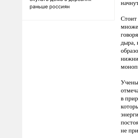
начну
раньше россиян
Стоит
множе
говоря
дыра,
образо
нижни
моноп
Учены
отмеча
в прир
котор
энерги
посто
не при