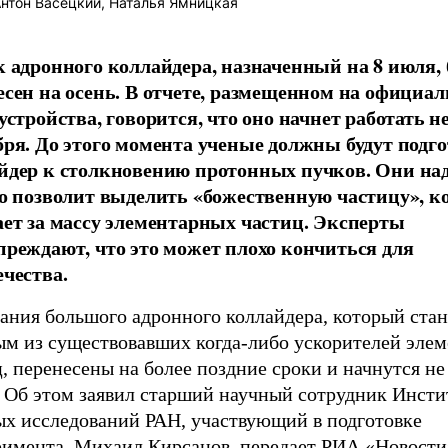
нтон Васецкий, Наталья Ямницкая
к адронного коллайдера, назначенный на 8 июля,
есен на осень. В отчете, размещенном на официа
 устройства, говорится, что оно начнет работать 
бря. До этого момента ученые должны будут подг
йдер к столкновению протонных пучков. Они на
то позволит выделить «божественную частицу», к
ает за массу элементарных частиц. Эксперты
преждают, что это может плохо кончиться для
ечества.
ания большого адронного коллайдера, который ста
м из существовавших когда-либо ускорителей эле
, перенесены на более поздние сроки и начнутся н
. Об этом заявил старший научный сотрудник Инсти
ых исследований РАН, участвующий в подготовке
римента, Михаил Кирсанов, передает
РИА «Новости