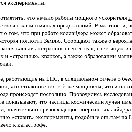
тся эксперименты.
 отметить, что начало работы мощного ускорителя
п
ство апокалиптичных предсказаний. В частности, 
т о том, что при работе коллайдера может образова
 которая поглотит Землю. Сообщают также о вероят
вания капелек «странного вещества», состоящих из
х и «странных» кварков, а также образовании магн
олей.
е, работающие на LHC, в специальном отчете о без
ют, что столкновения той же мощности, что и на к
оде происходят постоянно. Проводились исследован
ые показывают, что частицы космический лучей им
и, значительно превосходящие энергию коллайдера 
янно «ставит» эксперименты, подобные опытам на L
вело к катастрофе.