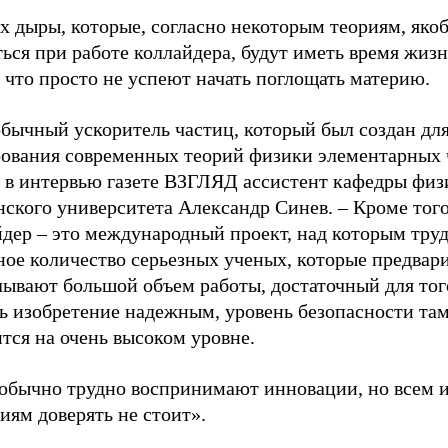
х дыры, которые, согласно некоторым теориям, яко
ься при работе коллайдера, будут иметь время жизн
 что просто не успеют начать поглощать материю.
обычный ускоритель частиц, который был создан дл
рования современных теорий физики элементарных ч
л в интервью газете ВЗГЛЯД ассистент кафедры физ
ского университета Александр Синев. – Кроме того
йдер – это международный проект, над которым тру
ное количество серьезных ученых, которые предвар
лывают большой объем работы, достаточный для тог
ть изобретение надежным, уровень безопасности та
тся на очень высоком уровне.
обычно трудно воспринимают инновации, но всем 
иям доверять не стоит».