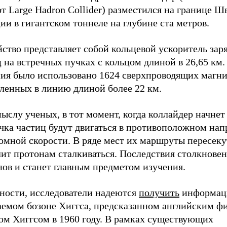
т Large Hadron Collider) разместился на границе 
и в гигантском тоннеле на глубине ста метров.
йство представляет собой кольцевой ускоритель за
 на встречных пучках с кольцом длиной в 26,65 км.
ния было использовано 1624 сверхпроводящих магни
вленных в линию длиной более 22 км.
ыслу ученых, в тот момент, когда коллайдер начнет 
учка частиц будут двигаться в противоположном на
омной скорости. В ряде мест их маршруты пересеку
лит протонам сталкиваться. Последствия столкнове
нов и станет главным предметом изучения.
тности, исследователи надеются
получить
информаци
аемом бозоне Хиггса, предсказанном английским ф
ом Хиггсом в 1960 году. В рамках существующих