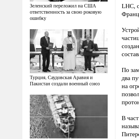
Зеленский переложил на США
LHC, о
ответственность за свою роковую
Франци
ошибку
Устро
частиц
созда
соста
По зам
Турция, Саудовская Аравия и
два п
Пакистан создали военный союз
на огр
позво
прото
В час
назыв
Питер