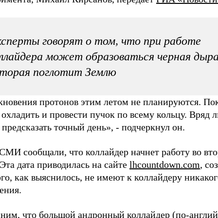
сперты говорят о том, что при работе
ллайдера может образоваться черная дыра
торая поглотит Землю
кновения протонов этим летом не планируются. Пок
 охладить и провести пучок по всему кольцу. Вряд л
предсказать точный день», - подчеркнул он.
СМИ сообщали, что коллайдер начнет работу во вто
Эта дата приводилась на сайте
lhcountdown.com
, со
го, как выяснилось, не имеют к коллайдеру никаког
ения.
ним, что большой андронный коллайдер (по-англий