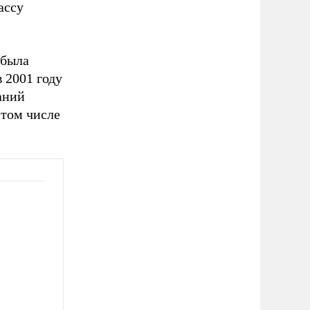
ассу
 была
 2001 году
аний
 том числе