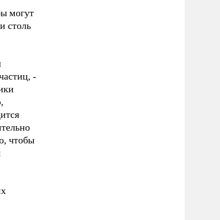
бы могут
и столь
я
астиц, -
ики
,
дится
ительно
о, чтобы
м
их