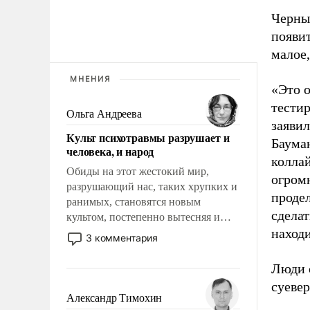
Черны
появит
малое,
МНЕНИЯ
«Это 
тести
Ольга Андреева
заяви
Культ психотравмы разрушает и
Бауман
человека, и народ
колла
Обиды на этот жестокий мир,
огром
разрушающий нас, таких хрупких и
проде
ранимых, становятся новым
сдела
культом, постепенно вытесняя и
находи
отменяя традиционное требование к
3 комментария
человеку – быть мужественным и
твердым под ударами судьбы, брать
Люди 
на себя ответственность, помогать
суевер
слабым, идти вперед и
Александр Тимохин
адаптироваться.