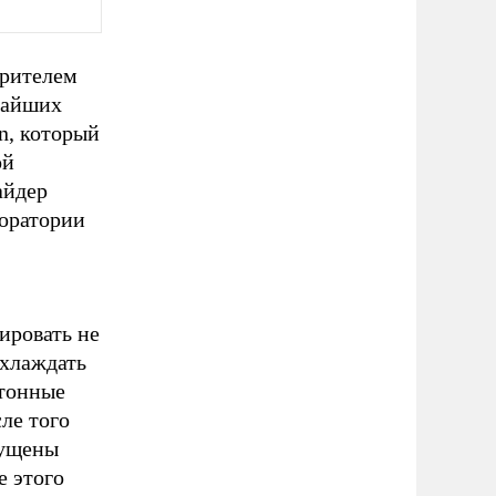
орителем
жайших
n, который
ой
айдер
оратории
ировать не
охлаждать
отонные
ле того
пущены
е этого