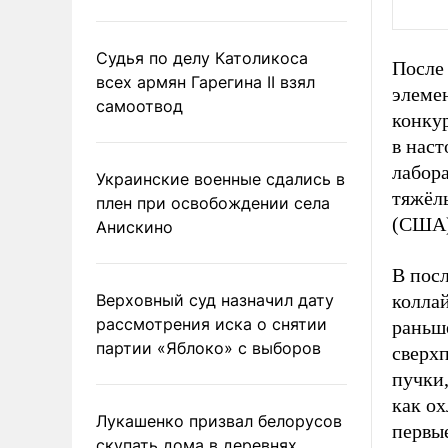
Судья по делу Католикоса
После
всех армян Гарегина II взял
элеме
самоотвод
конку
в нас
лабор
Украинские военные сдались в
тяжёл
плен при освобождении села
(США)
Анискино
В пос
Верховный суд назначил дату
коллай
рассмотрения иска о снятии
раньш
партии «Яблоко» с выборов
сверх
пучки,
как ох
Лукашенко призвал белорусов
первые
скупать дома в деревнях