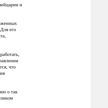
Швейцарии и
ряженных
 Для его
та,
работать,
правлении
тся, что
ния
ю о так
изиком