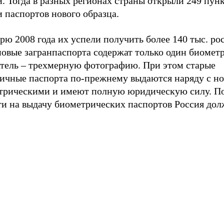
. Тогда в разных регионах страны открыли 249 пун
 паспортов нового образца.
рю 2008 года их успели получить более 140 тыс. ро
новые загранпаспорта содержат только один биомет
атель – трехмерную фотографию. При этом старые
ничные паспорта по-прежнему выдаются наряду с н
трическими и имеют полную юридическую силу. П
ти на выдачу биометрических паспортов Россия дол