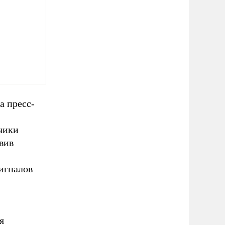
а пресс-
чики
вив
игналов
я