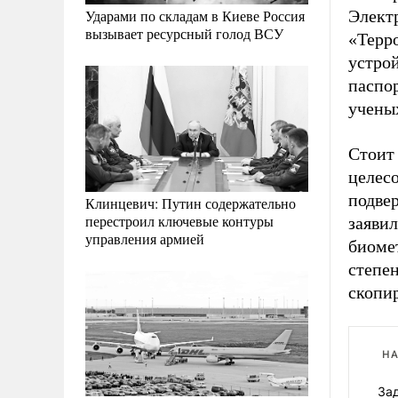
Электр
Ударами по складам в Киеве Россия
вызывает ресурсный голод ВСУ
«Терро
устрой
паспо
учены
Стоит 
целес
подвер
Клинцевич: Путин содержательно
перестроил ключевые контуры
заявил
управления армией
биоме
степе
скопир
НА
За