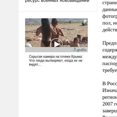
ресурс военных нововведений
стран
данны
фотог
пол, н
дейст
Предпо
содерж
между
паспор
требуе
В Росс
Изнача
регион
2007 г
завер