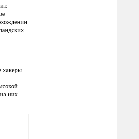
ит.
ое
рохождении
ландских
е хакеры
высокой
на них