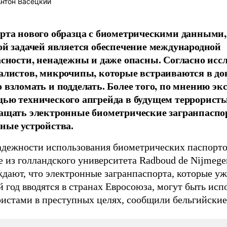
нтон Васецкий
рта нового образца с биометрическими данными,
ой задачей является обеспечение международной
асности, ненадежны и даже опасны. Согласно ис
алистов, микрочипы, которые встраиваются в д
 взломать и подделать. Более того, по мнению экс
ью технического апгрейда в будущем террористы
ащать электронные биометрические загранпаспо
ные устройства.
адежности использования биометрических паспорто
 из голландского университета Radboud de Nijmege
дают, что электронные загранпаспорта, которые уж
 год вводятся в странах Евросоюза, могут быть ис
ристами в преступных целях, сообщили бельгийски