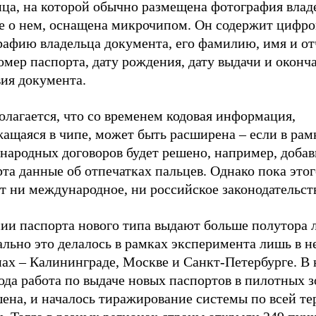
ица, на которой обычно размещена фотография влад
е о нем, оснащена микрочипом. Он содержит цифр
рафию владельца документа, его фамилию, имя и от
омер паспорта, дату рождения, дату выдачи и оконч
вия документа.
лагается, что со временем кодовая информация,
ащаяся в чипе, может быть расширена – если в рам
народных договоров будет решено, например, добав
та данные об отпечатках пальцев. Однако пока этог
т ни международное, ни российское законодательст
ии паспорта нового типа выдают больше полутора л
льно это делалось в рамках эксперимента лишь в н
ах – Калининграде, Москве и Санкт-Петербурге. В 
ода работа по выдаче новых паспортов в пилотных 
шена, и началось тиражирование системы по всей т