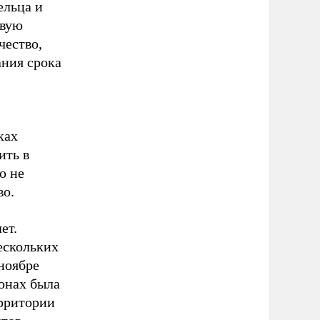
ельца и
овую
чество,
ания срока
ках
ить в
о не
во.
ет.
ескольких
ноябре
зонах была
ерритории