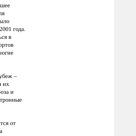
вшее
ля
было
2001 года.
ься в
ортов
ногие
рубеж –
а их
юза и
ктронные
тся от
а