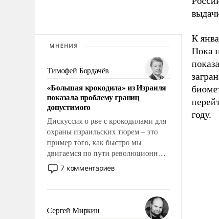
России
выдачи
К янва
МНЕНИЯ
Пока 
показ
Тимофей Бордачёв
загра
«Большая крокодила» из Израиля
биоме
показала проблему границ
перей
допустимого
году.
Дискуссия о рве с крокодилами для
охраны израильских тюрем – это
пример того, как быстро мы
двигаемся по пути революционных
изменений. То, что несколько лет
7 комментариев
назад было образом для
псевдонаучной фантастики, стало
всерьез обсуждаемой идеей.
Сергей Миркин