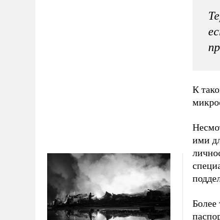
Те
ес
пр
К тако
микро
Несмот
ими д
лично
специ
подде
Более 
паспор