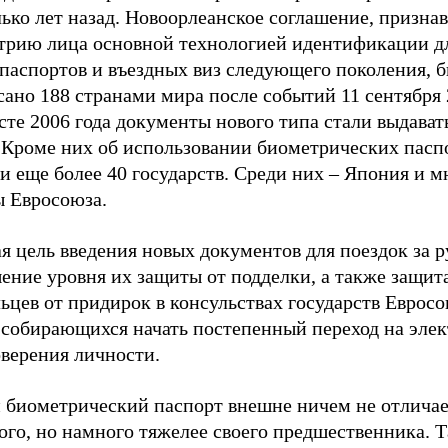
ько лет назад. Новоорлеанское соглашение, призна
трию лица основной технологией идентификации д
нпаспортов и въездных виз следующего поколения, 
ано 188 странами мира после событий 11 сентября 
сте 2006 года документы нового типа стали выдават
Кроме них об использовании биометрических пасп
и еще более 40 государств. Среди них – Япония и м
ы Евросоюза.
я цель введения новых документов для поездок за 
ение уровня их защиты от подделки, а также защит
ьцев от придирок в консульствах государств Евросо
собирающихся начать постепенный переход на эле
оверения личности.
 биометрический паспорт внешне ничем не отличае
го, но намного тяжелее своего предшественника. Т