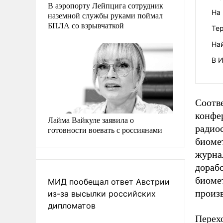
В аэропорту Лейпцига сотрудник
На
наземной службы руками поймал
БПЛА со взрывчаткой
Те
На
В 
Соотв
конфе
Лайма Вайкуле заявила о
радиос
готовности воевать с россиянами
биоме
журна
дорабо
биомет
МИД пообещал ответ Австрии
произв
из-за высылки российских
дипломатов
Перехо