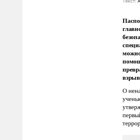
Tекст:
А
Паспо
главн
безоп
специ
можно
помощ
превр
взрыв
О нен
ученые
утверж
первый
терро