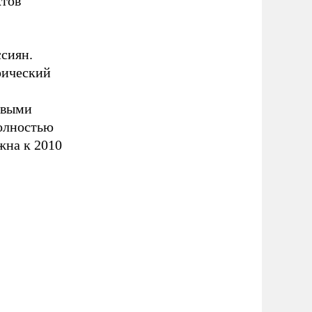
ктов
ссиян.
рический
овыми
олностью
жна к 2010