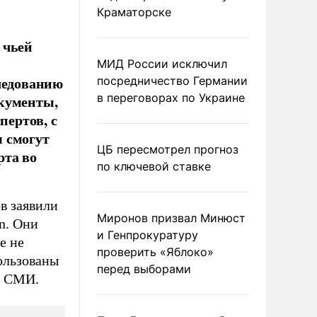
Краматорске
 чьей
МИД России исключил
следованию
посредничество Германии
в переговорах по Украине
окументы,
пертов, с
 смогут
ЦБ пересмотрел прогноз
рта во
по ключевой ставке
в заявили
Миронов призвал Минюст
n. Они
и Генпрокуратуру
е не
проверить «Яблоко»
пользованы
перед выборами
е СМИ.