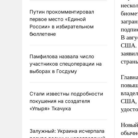
нескол
Путин прокомментировал
биоме
первое место «Единой
загра
России» в избирательном
подпис
бюллетене
В авгу
США. 
заявил
Памфилова назвала число
стран
участников спецоперации на
выборах в Госдуму
Главна
повыш
владел
Стали известны подробности
США, 
покушения на создателя
«Упыря» Ткачука
удост
Новый
Залужный: Украина исчерпала
обычно