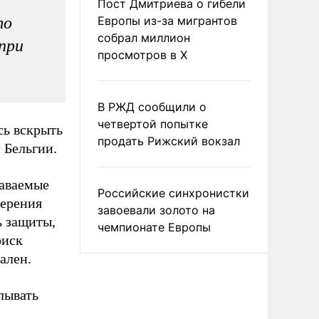
Пост Дмитриева о гибели
то
Европы из-за мигрантов
собрал миллион
при
просмотров в X
В РЖД сообщили о
четвертой попытке
сь вскрыть
продать Рижский вокзал
 Бельгии.
даваемые
Российские синхронистки
верения
завоевали золото на
ь защиты,
чемпионате Европы
риск
ален.
лывать