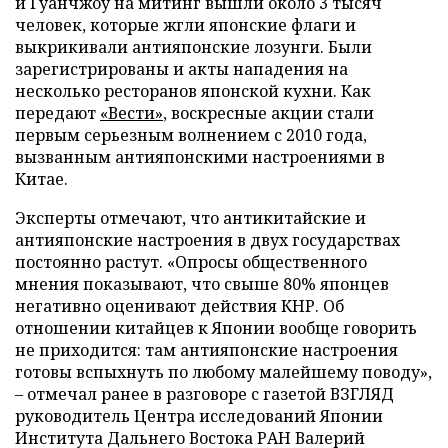
и Гуанчжоу на митинг вышли около 3 тысяч
человек, которые жгли японские флаги и
выкрикивали антияпонские лозунги. Были
зарегистрированы и акты нападения на
несколько ресторанов японской кухни. Как
передают
«Вести»
, воскресные акции стали
первым серьезным волнением с 2010 года,
вызванным антияпонскими настроениями в
Китае.
Эксперты отмечают, что антикитайские и
антияпонские настроения в двух государствах
постоянно растут. «Опросы общественного
мнения показывают, что свыше 80% японцев
негативно оценивают действия КНР. Об
отношении китайцев к Японии вообще говорить
не приходится: там антияпонские настроения
готовы вспыхнуть по любому малейшему поводу»,
– отмечал ранее в разговоре с газетой ВЗГЛЯД
руководитель Центра исследований Японии
Института Дальнего Востока РАН Валерий