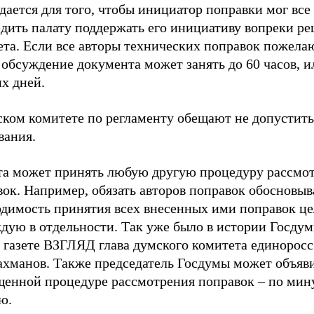
дается для того, чтобы инициатор поправки мог
все
едить палату поддержать его инициативу вопреки р
та.
Если все авторы технических поправок пожелаю
 обсуждение документа может занять до 60 часов, и
х дней.
ском комитете по регламенту обещают не
допустить
вания.
та может принять любую другую процедуру рассмо
ок. Например, обязать авторов поправок обосновыв
одимость принятия всех внесенных ими поправок це
дую в отдельности. Так уже было в истории Госдум
 газете ВЗГЛЯД глава думского комитета единоросс
ахманов. Также председатель Госдумы может объяви
щенной процедуре рассмотрения поправок
– по
мин
ю.