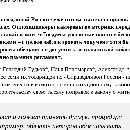
рина Костюкова
раведливой России» уже готова тысяча поправок 
гах. Оппозиционеры намерены во вторник перед
льный комитет Госдумы увесистые папки с бес
вками – с целью заблокировать документ хотя бы
россы обещают не допустить «итальянской забас
нно изменив регламент.
 Геннадий Гудков*, Илья Пономарев*, Александр А
нее семи их товарищей из «Справедливой России» 
рник внести в комитет по конституционному законо
троительству свою тысячу поправок к закону о мити
лата может принять другую процедуру.
пример, обязать авторов обосновывать