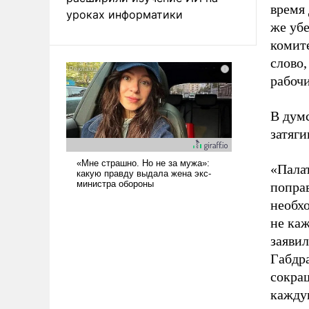
время 
уроках информатики
же
уб
комите
слово,
рабочи
В
дум
затяги
«Пала
поправ
необх
не каж
заявил
Габдр
сокра
кажду