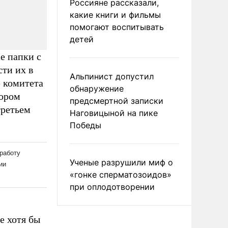
Россияне рассказали,
какие книги и фильмы
помогают воспитывать
детей
е папки с
сти их в
Альпинист допустил
е комитета
обнаружение
тором
предсмертной записки
третьем
Наговицыной на пике
Победы
Ученые разрушили миф о
«гонке сперматозоидов»
при оплодотворении
е хотя бы