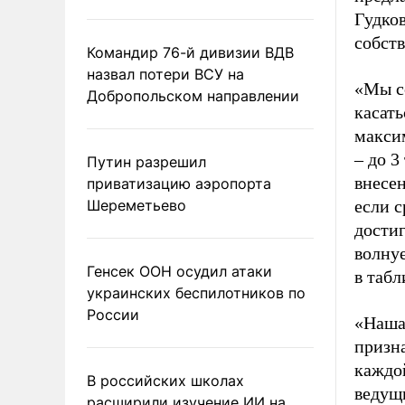
Гудков
собст
Командир 76-й дивизии ВДВ
назвал потери ВСУ на
«Мы с
Добропольском направлении
касать
макси
– до 3
Путин разрешил
внесен
приватизацию аэропорта
Шереметьево
если с
достиг
волнуе
Генсек ООН осудил атаки
в таб
украинских беспилотников по
России
«Наша 
призн
каждо
В российских школах
ведущ
расширили изучение ИИ на