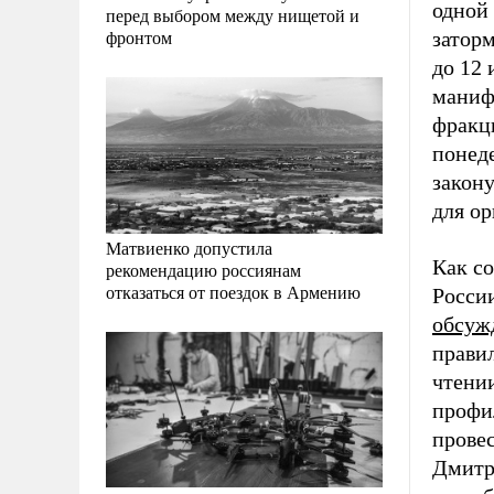
одной 
перед выбором между нищетой и
фронтом
заторм
до 12 
маниф
фракц
понеде
закон
для ор
Матвиенко допустила
Как с
рекомендацию россиянам
отказаться от поездок в Армению
Росси
обсуж
правил
чтении
профи
прове
Дмит