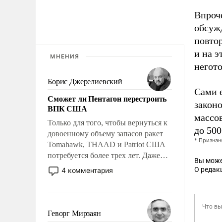
Впроч
обсуж
повтор
и
на э
МНЕНИЯ
негот
Борис Джерелиевский
Сами 
Сможет ли Пентагон перестроить
закон
ВПК США
массов
Только для того, чтобы вернуться к
до 500
довоенному объему запасов ракет
* Признан
Tomahawk, THAAD и Patriot США
потребуется более трех лет. Даже
Вы може
небольшая война с Ираном
О редак
4 комментария
опустошила американские
арсеналы. Сложившаяся ситуация
означает многолетний период
уязвимости США, например, перед
Геворг Мирзаян
Китаем.