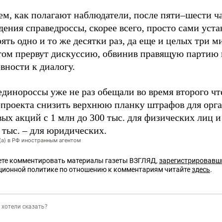
ем, как полагают наблюдатели, после пяти–шести ч
дения
справедроссы,
скорее всего, просто
сами
уста
ять одно и то же десятки раз, да еще и целых три м
том прервут дискуссию,
обвинив
правящую партию
овности
к диалогу.
единороссы уже не
раз
обещали во время второго чт
опроекта снизить верхнюю планку штрафов для орг
ых акций с 1 млн до 300 тыс. для физических лиц и 
 тыс. – для юридических.
(а) в РФ иностранным агентом
те комментировать материалы газеты ВЗГЛЯД,
зарегистрировавш
ционной политике по отношению к комментариям читайте
здесь
.