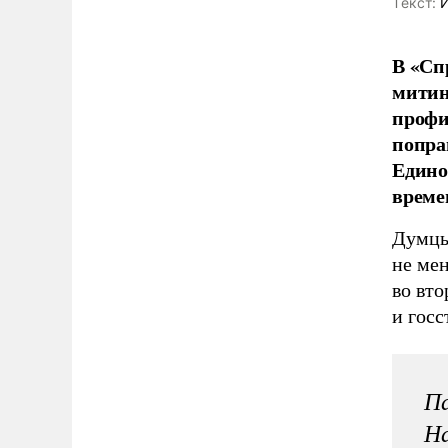
Tекст:
И
В «Сп
митин
профи
попра
Едино
време
Думцы
не ме
во вто
и госс
Па
На