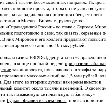
из своей тысячи бессмысленных поправок. Их цель 
озить принятие проекта, чтобы он не успел вступит
июня, когда радикальная оппозиция обещает новые
естации в Москве. Впрочем, руководство
ии «Справедливой России» во главе с Сергеем Мир
льник подготовило и свои, так сказать, серьезные 
у. В них Миронов и его коллеги предлагают повыси
ганизаторов всего лишь до 10 тыс. рублей.
ообщала газета ВЗГЛЯД, депутаты из «Справедливо
и» еще в конце прошлой недели
пригрозили
заблоки
дение
законопроекта, повышающего штрафы за нар
 проведения массовых акций до 1,5 млн рублей, во
. Для этого во вторник думцы намерены внести в
льный комитет около тысячи изменений. О своем ж
сти так называемую «итальянскую забастовку»
рий
Гудков объявил в своем блоге
, призвав юристов