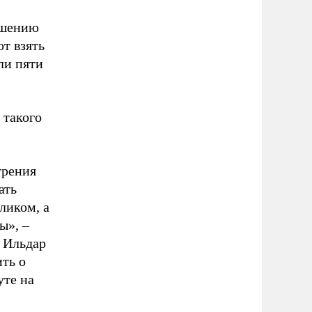
ешению
т взять
ли пяти
 такого
трения
ать
ликом, а
ы», –
Ильдар
ть о
уте
на