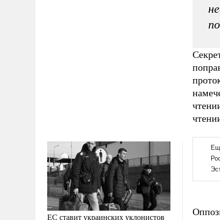
не
по
Секрет
поправ
проток
намече
чтении
чтении
Оппоз
ЕС ставит украинских уклонистов