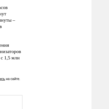
асов
нут
инуты –
в
ения
анизаторов
с 1,5 млн
ись
на сайте.