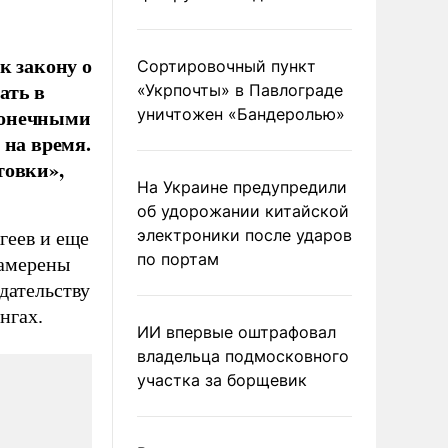
к закону о
Сортировочный пункт
ать в
«Укрпочты» в Павлограде
конечными
уничтожен «Бандеролью»
 на время.
товки»,
На Украине предупредили
об удорожании китайской
электроники после ударов
геев и еще
по портам
намерены
дательству
нгах.
ИИ впервые оштрафовал
владельца подмосковного
участка за борщевик