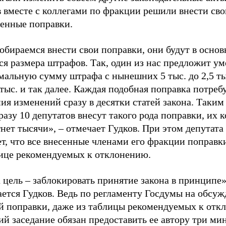
 вместе с коллегами по фракции решили внести сво
венные поправки.
обираемся внести свои поправки, они будут в осно
ся размера штрафов. Так, один из нас предложит у
мальную сумму штрафа с нынешних 5 тыс. до 2,5 ты
 тыс. и так далее. Каждая подобная поправка потреб
ия изменений сразу в десятки статей закона. Таким
разу 10 депутатов внесут такого рода поправки, их 
нет тысячи», – отмечает Гудков. При этом депутата
т, что все внесенные членами его фракции поправк
лице рекомендуемых к отклонению.
цель – заблокировать принятие закона в принципе»
ается Гудков. Ведь по регламенту Госдумы на обсу
й поправки, даже из таблицы рекомендуемых к отк
ий
заседание
обязан предоставить ее автору три ми