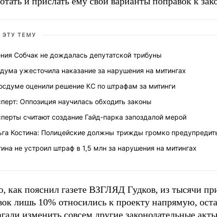
отать и прислать ему свои варианты поправок к зако
 ЭТУ ТЕМУ
ения Собчак не дождалась депутатской трибуны
сдума ужесточила наказание за нарушения на митингах
Госдуме оценили решение КС по штрафам за митинги
перт: Оппозиция научилась обходить законы
сперты считают создание Гайд-парка запоздалой мерой
ьга Костина: Полицейские должны трижды громко предупредит
ина не устроил штраф в 1,5 млн за нарушения на митингах
о, как пояснил газете ВЗГЛЯД Гудков, из тысячи п
вок лишь 10% относились к проекту напрямую, ост
агали изменить совсем другие законодательные акт