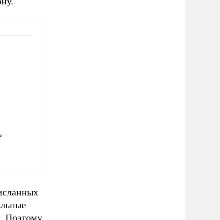
ну.
ь
рисланных
альные
ы. Поэтому