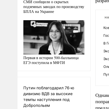
разраб
СМИ сообщили о скрытых
подземных заводах по производству
БПЛА на Украине
НА
Кс
Го
В 
Экс
Первая в истории 500-балльница
Эк
ЕГЭ поступила в МФТИ
Ол
Пут
Путин поблагодарил 76-ю
дивизию ВДВ за высокие
Однак
темпы наступления под
попра
Добропольем
предл