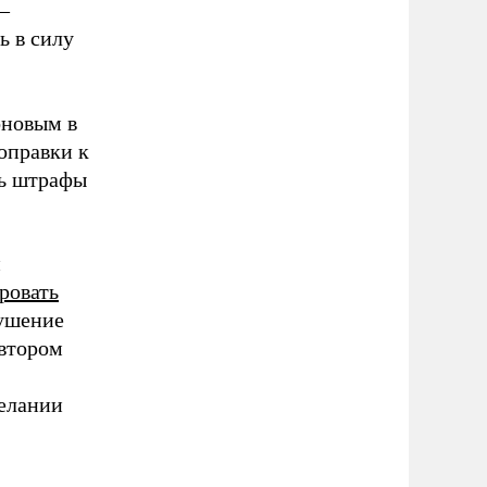
–
ь в силу
оновым в
поправки к
ть штрафы
й
ровать
ушение
 втором
елании