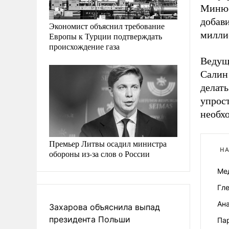
Минюст
добав
Экономист объяснил требование
милли
Европы к Турции подтверждать
происхождение газа
Ведущ
Салин 
делать
упрос
необх
Премьер Литвы осадил министра
НА
обороны из-за слов о России
Ме
Гл
Ан
Захарова объяснила выпад
президента Польши
Па