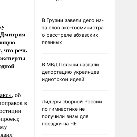
В Грузии завели дело из-
ку
за слов экс-госминистра
и Дмитрия
о расстреле абхазских
ующую
пленных
, что речь
 эксперты
одной
В МВД Польши назвали
депортацию украинцев
идиотской идеей
акс»
, об
Лидеры сборной России
поправок в
по гимнастике не
 юстиции
получили визы для
проект,
поездки на ЧЕ
ему
аявил