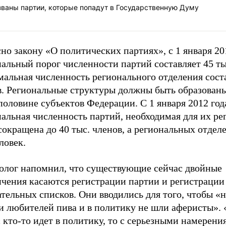
званы партии, которые попадут в Государственную Думу
но закону «О политических партиях», с 1 января 20
альный порог численности партий составляет 45 ты
альная численность регионального отделения сост
в. Региональные структуры должны быть образованы
половине субъектов Федерации. С 1 января 2012 год
альная численность партий, необходимая для их ре
сокращена до 40 тыс. членов, а региональных отдел
ловек.
олог напомнил, что существующие сейчас двойные
ичения касаются регистрации партии и регистрации
тельных списков. Они вводились для того, чтобы «
и любителей пива и в политику не шли аферисты». 
 кто-то идет в политику, то с серьезными намерения