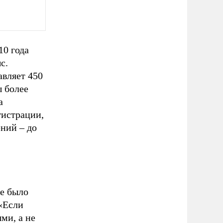
10 года
с.
авляет 450
 более
а
гистрации,
ений – до
не было
«Если
ми, а не