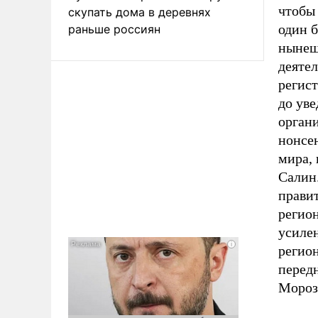
чтобы 
скупать дома в деревнях
один б
раньше россиян
нынеш
деяте
регис
до ув
органи
нонсен
мира,
Салин.
прави
регио
усиле
регион
перед
Мороз