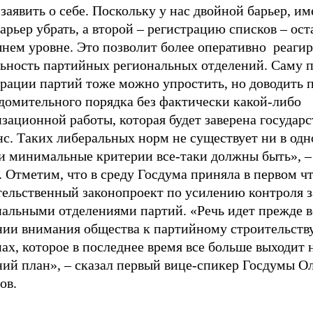
заявить о себе. Поскольку у нас двойной барьер, и
арьер убрать, а второй – регистрацию списков – ост
нем уровне. Это позволит более оперативно реагир
льность партийных региональных отделений. Саму 
трации партий тоже можно упростить, но доводить 
едомительного порядка без фактически какой-либо
зационной работы, которая будет заверена государс
с. Таких либеральных норм не существует ни в одн
 и минимальные критерии все-таки должны быть», –
 Отметим, что в среду Госдума приняла в первом ч
тельственный законопроект по усилению контроля з
нальными отделениями партий. «Речь идет прежде в
нии внимания общества к партийному строительству
ах, которое в последнее время все больше выходит 
ний план», – сказал первый вице-спикер Госдумы О
ов.