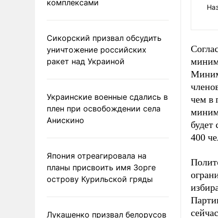
комплексами
На
Сикорский призвал обсудить
Соглас
уничтожение российских
миним
ракет над Украиной
Миним
члено
Украинские военные сдались в
чем в 
плен при освобождении села
миним
Анискино
будет 
400 че
Япония отреагировала на
Полит
планы присвоить имя Зорге
огран
острову Курильской гряды
избира
Парти
сейчас
Лукашенко призвал белорусов