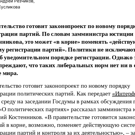
ндрей Резчиков,
Сусликова
тельство готовит законопроект по новому поряд
трации партий. По словам замминистра юстици
нникова, это может «в корне» поменять «действ
му регистрации партий». Политики не исключают
об уведомительном порядке регистрации. Однако
преждают, что таких либеральных норм нет ни в 
е мира.
тельство готовит законопроект по новому порядку
трации политических партий. Как передает
«Интерф
 среду на заседании Госдумы в рамках обсуждения 
 «О политических партиях» рассказал замминистра
й Костенников. «В правительстве готовится законо
ый в корне, возможно, поменяет действующую сист
рации партий и контроля за их деятельностью», – з