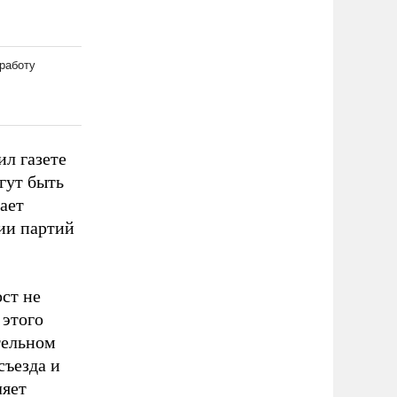
л газете
гут быть
ает
ии партий
ст не
 этого
тельном
съезда и
ляет