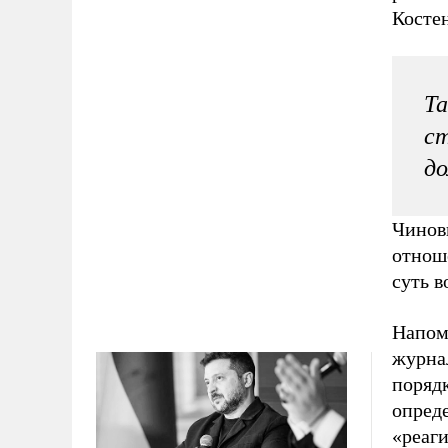
Косте
Та
ст
д
Чинов
отнош
суть 
Напом
журна
поряд
опред
«реаги