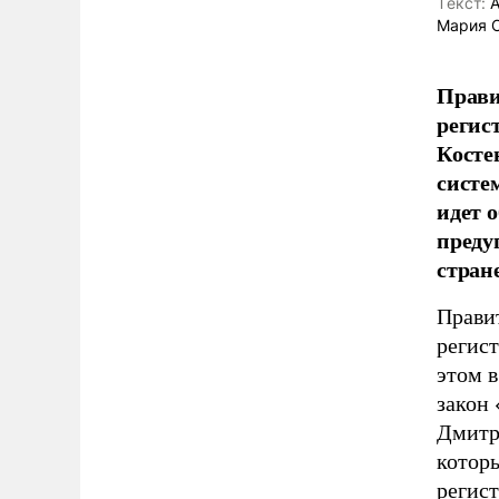
Tекст:
А
Мария 
Прави
регис
Косте
систе
идет 
преду
стран
Прави
регис
этом в
закон
Дмитри
котор
регист