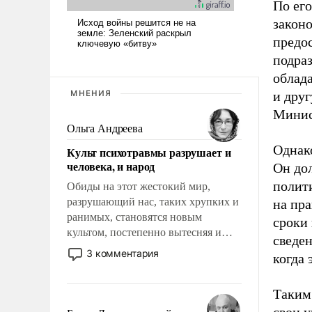
По ег
закон
предо
подра
облад
МНЕНИЯ
и дру
Минис
Ольга Андреева
Однак
Культ психотравмы разрушает и
человека, и народ
Он до
полити
Обиды на этот жестокий мир,
разрушающий нас, таких хрупких и
на пра
ранимых, становятся новым
сроки
культом, постепенно вытесняя и
сведен
отменяя традиционное требование к
3 комментария
когда 
человеку – быть мужественным и
твердым под ударами судьбы, брать
Таким
на себя ответственность, помогать
слабым, идти вперед и