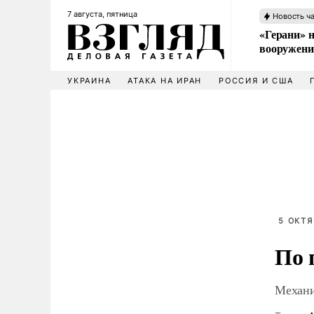
7 августа, пятница
Новость ч
«Герани» н
вооружени
УКРАИНА
АТАКА НА ИРАН
РОССИЯ И США
5 ОКТЯ
По 
Механи