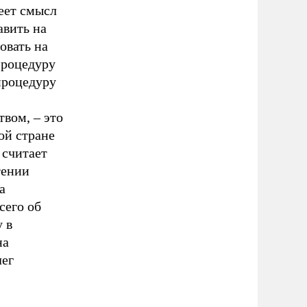
меет смысл
авить на
овать на
процедуру
процедуру
твом, – это
ой стране
 считает
тении
а
сего об
 в
на
лег