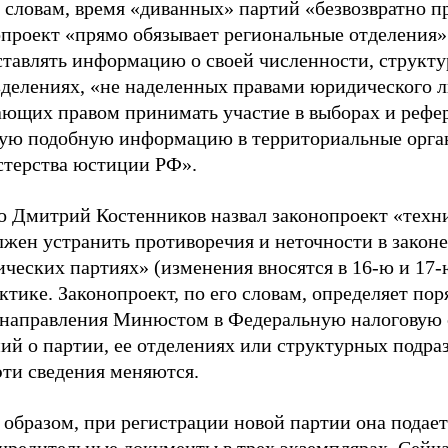
о словам, время «диванных» партий «безвозвратно 
опроект «прямо обязывает региональные отделения»
ставлять информацию о своей численности, структ
зделениях, «не наделенных правами юридического л
ающих правом принимать участие в выборах и рефе
гую подобную информацию в территориальные орг
терства юстиции РФ».
о Дмитрий Костенников назвал законопроект «техн
лжен устранить противоречия и неточности в закон
ческих партиях» (изменения вносятся в 16-ю и 17-
ктике. Законопроект, по его словам, определяет пор
 направления Минюстом в Федеральную налоговую
ий о партии, ее отделениях или структурных подра
эти сведения меняются.
 образом, при регистрации новой партии она подае