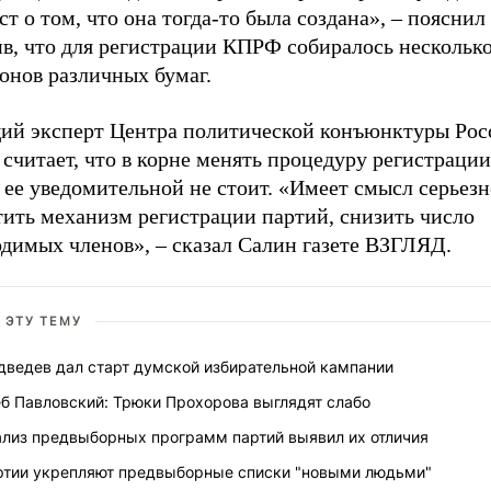
 о том, что она тогда-то была создана», – пояснил
ив, что для регистрации КПРФ собиралось нескольк
онов различных бумаг.
ий эксперт Центра политической конъюнктуры Рос
считает, что в корне менять процедуру регистрации
 ее уведомительной не стоит. «Имеет смысл серьезн
тить механизм регистрации партий, снизить число
одимых членов», – сказал Салин газете ВЗГЛЯД.
 ЭТУ ТЕМУ
дведев дал старт думской избирательной кампании
еб Павловский: Трюки Прохорова выглядят слабо
ализ предвыборных программ партий выявил их отличия
ртии укрепляют предвыборные списки "новыми людьми"