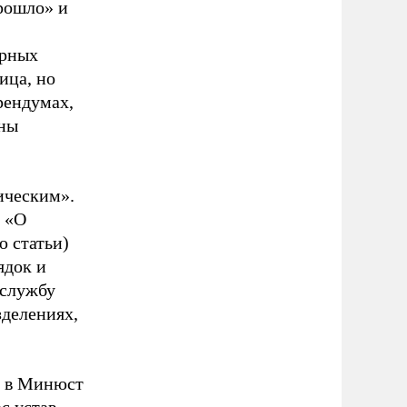
прошло» и
урных
ица, но
рендумах,
аны
ическим».
е «О
ю статьи)
ядок и
 службу
зделениях,
т в Минюст