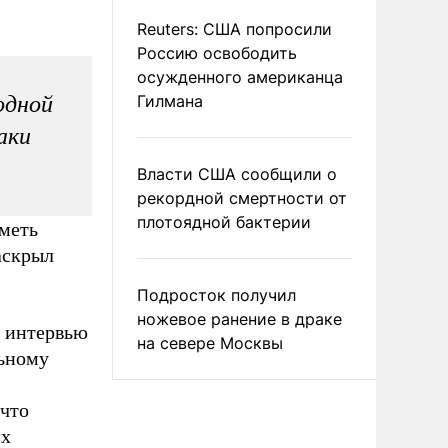
Reuters: США попросили
Россию освободить
осужденного американца
одной
Гилмана
аки
Власти США сообщили о
рекордной смертности от
плотоядной бактерии
меть
аскрыл
Подросток получил
ножевое ранение в драке
в интервью
на севере Москвы
льному
 что
их