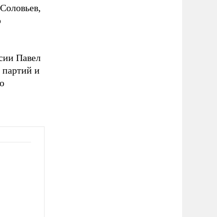
 Соловьев,
о
сии Павел
 партий и
о