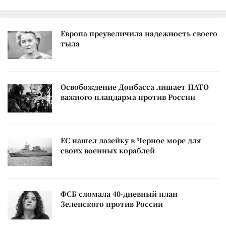
Европа преувеличила надежность своего
тыла
Освобождение Донбасса лишает НАТО
важного плацдарма против России
ЕС нашел лазейку в Черное море для
своих военных кораблей
ФСБ сломала 40-дневный план
Зеленского против России