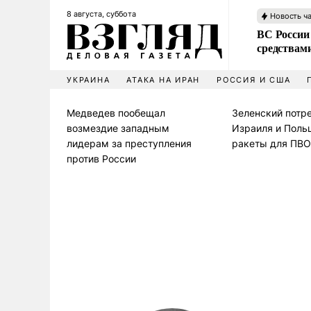
8 августа, суббота
Новость ч
ВС России 
средствам
УКРАИНА
АТАКА НА ИРАН
РОССИЯ И США
Медведев пообещал
Зеленский потр
возмездие западным
Израиля и Поль
лидерам за преступления
ракеты для ПВО
против России