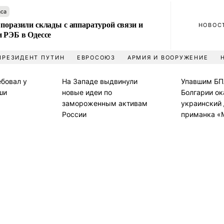
аса
поразили склады с аппаратурой связи и
НОВОС
и РЭБ в Одессе
ПРЕЗИДЕНТ ПУТИН
ЕВРОСОЮЗ
АРМИЯ И ВООРУЖЕНИЕ
ебовал у
На Западе выдвинули
Упавшим БП
ши
новые идеи по
Болгарии ок
замороженным активам
украинский 
России
приманка «