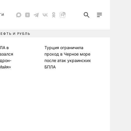
ТИ
НЕФТЬ И РУБЛЬ
ЛА в
Турция ограничила
азался
проход в Черное море
дрон-
после атак украинских
Майя»
БПЛА