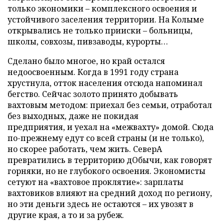
только экономики – комплексного освоения и
устойчивого заселения территории. На Колыме
открывались не только прииски – больницы,
школы, совхозы, пивзаводы, курорты…
Сделано было многое, но край остался
недоосвоенным. Когда в 1991 году страна
хрустнула, отток населения отсюда напоминал
бегство. Сейчас золото принято добывать
вахтовым методом: приехал без семьи, отработал
без выходных, даже не покидая
предприятия, и уехал на «межвахту» домой. Сюда
по-прежнему едут со всей страны (и не только),
но скорее работать, чем жить. СеверА
превратились в территорию дОбычи, как говорят
горняки, но не глубокого освоения. Экономисты
сетуют на «вахтовое проклятие»: зарплаты
вахтовиков влияют на средний доход по региону,
но эти деньги здесь не остаются – их увозят в
другие края, а то и за рубеж.