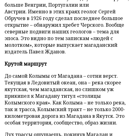
больше Венгрии, Португалии или
Австрии. Именно в этих краях геолог Сергей
Обручев в 1926 году сделал последнее большое
открытие – обнаружил хребет Черского. Вообще
северные подвиги наших геологов – тема для
эпоса. Это видно по тем запискам «людей с
молотком», которые выпускает магаданский
издатель Павел Жданов.
Крутой маршрут
До самой Колымы от Магадана – сотни верст.
Текущая в Ледовитый океан, она – река скорее
якутская, чем магаданская, но слишком уж
прикипел к Магадану титул «столицы
Колымского края». Как Колыма – не только река,
так и трасса, Колымский тракт – не только 2000-
километровая дорога из Магадана в Якутск. Это
особая территория, сообщество, образ жизни.
Дух трассы ощущаешь, покинув Магадан и