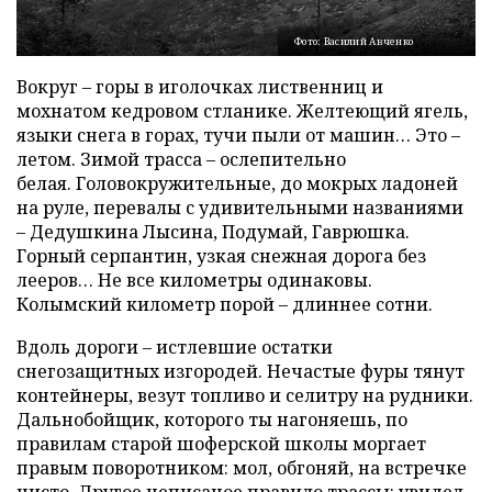
Фото: Василий Авченко
Вокруг – горы в иголочках лиственниц и
мохнатом кедровом стланике. Желтеющий ягель,
языки снега в горах, тучи пыли от машин… Это –
летом. Зимой трасса – ослепительно
белая. Головокружительные, до мокрых ладоней
на руле, перевалы с удивительными названиями
– Дедушкина Лысина, Подумай, Гаврюшка.
Горный серпантин, узкая снежная дорога без
лееров… Не все километры одинаковы.
Колымский километр порой – длиннее сотни.
Вдоль дороги – истлевшие остатки
снегозащитных изгородей. Нечастые фуры тянут
контейнеры, везут топливо и селитру на рудники.
Дальнобойщик, которого ты нагоняешь, по
правилам старой шоферской школы моргает
правым поворотником: мол, обгоняй, на встречке
чисто. Другое неписаное правило трассы: увидел