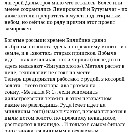
лагерей Дальстроя мало что осталось. Более или
менее сохранились Днепровский и Бутугычаг – их
даже хотели превратить в музеи под открытым
небом, но сейчас по ряду причин этот проект
заморожен.
Богатые россыпи времен Билибина давно
выбраны, но золота здесь по-прежнему много – и в
земле, и в «хвостах» старых приисков. Добыча
идет – как легальная, так и черная (последнюю
здесь называют «Ингушзолото»). Металл растет в
цене, технологии не стоят на месте.
Теперь предприятия работают с рудой, в которой
золота – всего полтора-два грамма на
тонну. «Металла № 1», если вспомнить
дальстроевский термин, в этом невзрачном
камне не разглядишь. Руда (счет идет на
миллионы тонн) измельчается, перемалывается в
пыль; потом золото, по-прежнему невидимое,
растворяют в цианиде… И только в самом финале
оно становится видимым и осязаемым,