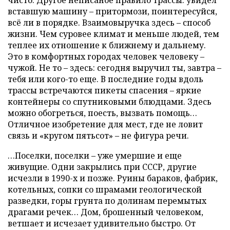
вставшую машину – притормози, поинтересуйся,
всё ли в порядке. Взаимовыручка здесь – способ
жизни. Чем суровее климат и меньше людей, тем
теплее их отношение к ближнему и дальнему.
Это в комфортных городах человек человеку –
чужой. Не то – здесь: сегодня выручил ты, завтра –
тебя или кого-то еще. В последние годы вдоль
трассы встречаются пикеты спасения – яркие
контейнеры со спутниковыми блюдцами. Здесь
можно обогреться, поесть, вызвать помощь…
Отличное изобретение для мест, где не ловит
связь и «кругом пятьсот» – не фигура речи.
…Поселки, поселки – уже умершие и еще
живущие. Одни закрылись при СССР, другие
исчезли в 1990-х и позже. Руины бараков, фабрик,
котельных, сопки со шрамами геологической
разведки, горы грунта по долинам перемытых
драгами речек… Дом, брошенный человеком,
ветшает и исчезает удивительно быстро. От