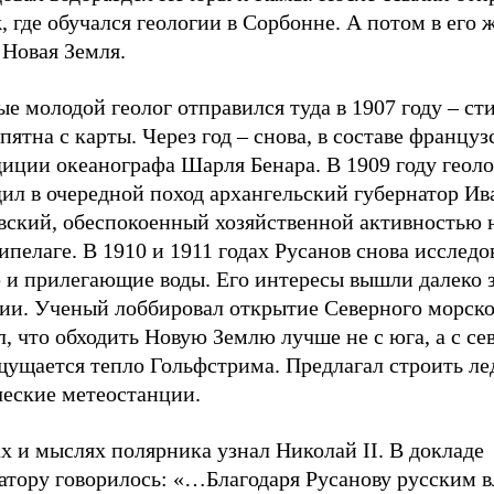
 где обучался геологии в Сорбонне. А потом в его 
 Новая Земля.
е молодой геолог отправился туда в 1907 году – ст
пятна с карты. Через год – снова, в составе француз
иции океанографа Шарля Бенара. В 1909 году геоло
ил в очередной поход архангельский губернатор Ив
вский, обеспокоенный хозяйственной активностью 
ипелаге. В 1910 и 1911 годах Русанов снова исслед
 и прилегающие воды. Его интересы вышли далеко 
гии. Ученый лоббировал открытие Северного морско
, что обходить Новую Землю лучше не с юга, а с сев
щущается тепло Гольфстрима. Предлагал строить ле
ческие метеостанции.
х и мыслях полярника узнал Николай II. В докладе
атору говорилось: «…Благодаря Русанову русским в