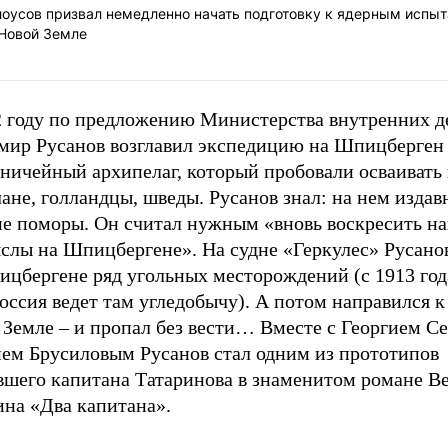
лоусов призвал немедленно начать подготовку к ядерным испы
 Новой Земле
2 году по предложению Министерства внутренних д
мир Русанов возглавил экспедицию на Шпицберген –
 ничейный архипелаг, который пробовали осваивать
ане, голландцы, шведы. Русанов знал: на нем издав
ие поморы. Он считал нужным «вновь воскресить н
слы на Шпицбергене». На судне «Геркулес» Русано
цбергене ряд угольных месторождений (с 1913 года
оссия ведет там угледобычу). А потом направился 
 Земле – и пропал без вести… Вместе с Георгием С
ием Брусиловым Русанов стал одним из прототипов
вшего капитана Татаринова в знаменитом романе В
ина «Два капитана».