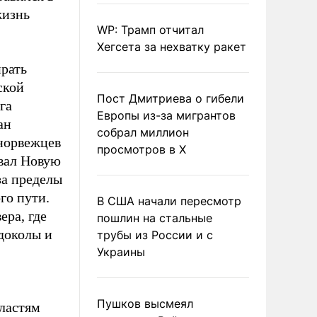
жизнь
WP: Трамп отчитал
Хегсета за нехватку ракет
ирать
ской
Пост Дмитриева о гибели
га
Европы из-за мигрантов
ан
собрал миллион
норвежцев
просмотров в X
овал Новую
за пределы
го пути.
В США начали пересмотр
ера, где
пошлин на стальные
доколы и
трубы из России и с
Украины
Пушков высмеял
ластям