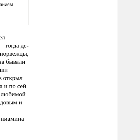
таниям
ел
 тогда де-
 норвежцы,
на бывали
аши
в открыл
 и по сей
к любимой
едовым и
ениамина