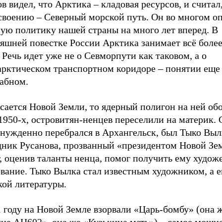
в видел, что Арктика – кладовая ресурсов, и считал
освоению – Северный морской путь. Он во многом о
ную политику нашей страны на много лет вперед. В
няшней повестке России Арктика занимает всё боле
 Речь идет уже не о Севморпути как таковом, а о
арктическом транспортном коридоре – понятии еще
абном.
сается Новой Земли, то ядерный полигон на ней об
1950-х, островитян-ненцев переселили на материк. 
нужденно перебрался в Архангельск, был Тыко Вылк
дник Русанова, прозванный «президентом Новой Зе
, оценив таланты ненца, помог получить ему худож
ование. Тыко Вылка стал известным художником, а 
кой литературы.
 году на Новой Земле взорвали «Царь-бомбу» (она 