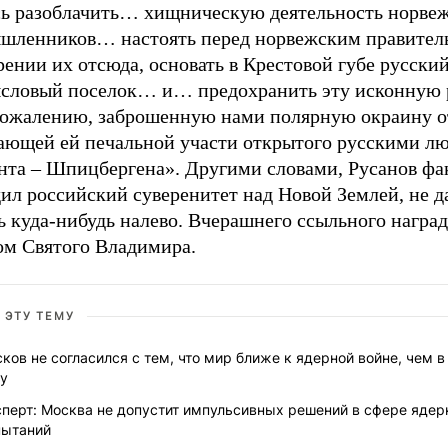
сь разоблачить… хищническую деятельность норве
шленников… настоять перед норвежским правител
ении их отсюда, основать в Крестовой губе русски
словый поселок… и… предохранить эту исконную 
 сожалению, заброшенную нами полярную окраину о
ающей ей печальной участи открытого русскими л
нта – Шпицбергена». Другими словами, Русанов фа
ил российский суверенитет над Новой Землей, не д
ь куда-нибудь налево. Вчерашнего ссыльного награ
ом Святого Владимира.
 ЭТУ ТЕМУ
ков не согласился с тем, что мир ближе к ядерной войне, чем в
ду
сперт: Москва не допустит импульсивных решений в сфере яде
пытаний