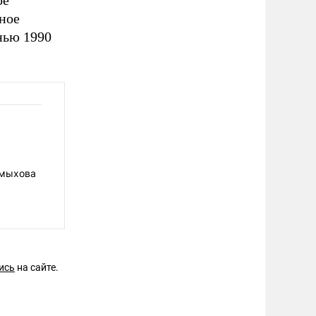
ое
рное
нью 1990
ёмыхова
ись
на сайте.