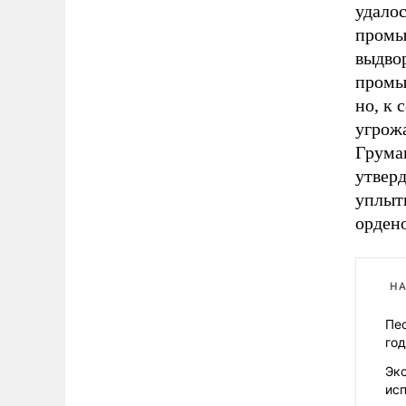
удало
промы
выдвор
промы
но, к
угрож
Грума
утверд
уплыт
орден
НА
Пес
го
Эк
ис