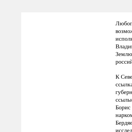
Любопы
возм
исполн
Влади
Землю,
росси
К Севе
ссылк
губерн
ссыль
Борис
нарко
Бердяе
иссле