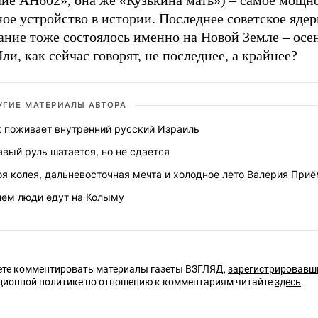
лие АН602», она же «Кузькина мать») – самое мощн
ое устройство в истории. Последнее советское яде
ание тоже состоялось именно на Новой Земле – осе
Или, как сейчас говорят, не последнее, а крайнее?
УГИЕ МАТЕРИАЛЫ АВТОРА
к поживает внутренний русский Израиль
вый руль шатается, но не сдается
оя колея, дальневосточная мечта и холодное лето Валерия При
чем люди едут на Колыму
те комментировать материалы газеты ВЗГЛЯД,
зарегистрировавш
ционной политике по отношению к комментариям читайте
здесь
.