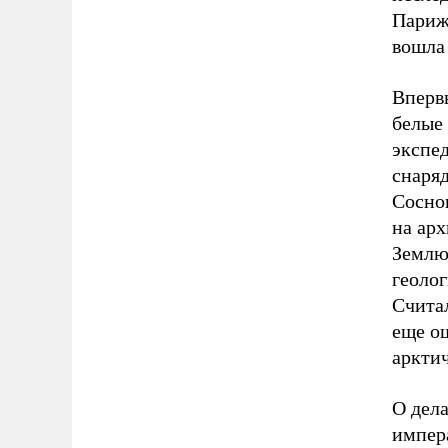
Париж,
вошла
Впервы
белые 
экспед
снаряд
Сосно
на арх
Землю
геоло
Считал
еще о
аркти
О дела
импер