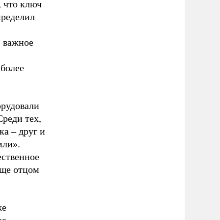
, что ключ
пределил
е важное
 более
орудовали
Среди тех,
а – друг и
мли».
ественное
еще отцом
же