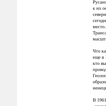
Русано
к их 
север
сегод
место.
Транс
масшт
Что ка
еще в 
кто вы
прово
Геолог
образ
ненец
В 1961