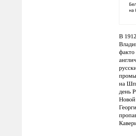
Бе
на
В 191
Влади
факто
англич
русск
промы
на Шпи
день Р
Новой
Георг
пропа
Кавер