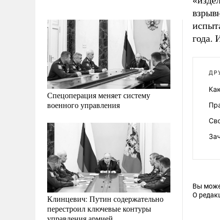
«изде
взрывн
испыт
года. 
ДР
Ка
Спецоперация меняет систему
военного управления
Пра
Св
За
Вы може
О редак
Клинцевич: Путин содержательно
перестроил ключевые контуры
управления армией