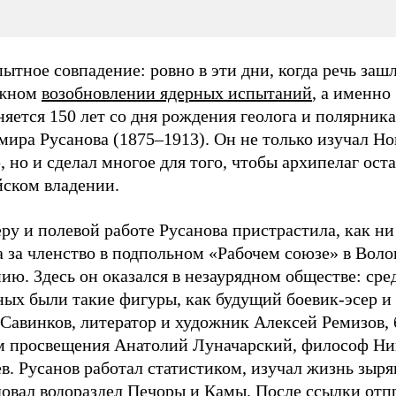
тное совпадение: ровно в эти дни, когда речь зашл
ожном
возобновлении ядерных испытаний
, а именно
яется 150 лет со дня рождения геолога и полярника
мира Русанова (1875–1913). Он не только изучал Н
 но и сделал многое для того, чтобы архипелаг оста
йском владении.
ру и полевой работе Русанова пристрастила, как ни
а за членство в подпольном «Рабочем союзе» в Вол
ию. Здесь он оказался в незаурядном обществе: сре
ных были такие фигуры, как будущий боевик-эсер и
 Савинков, литератор и художник Алексей Ремизов,
м просвещения Анатолий Луначарский, философ Ни
в. Русанов работал статистиком, изучал жизнь зыря
довал водораздел Печоры и Камы. После ссылки отп