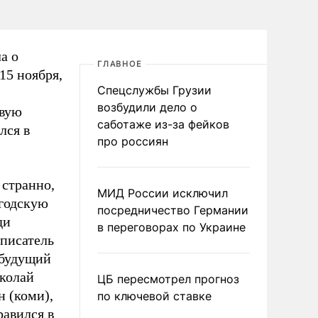
а о
ГЛАВНОЕ
 15 ноября,
Спецслужбы Грузии
возбудили дело о
овую
саботаже из-за фейков
лся в
про россиян
 странно,
МИД России исключил
огодскую
посредничество Германии
ди
в переговорах по Украине
 писатель
 будущий
колай
ЦБ пересмотрел прогноз
н (коми),
по ключевой ставке
равился в