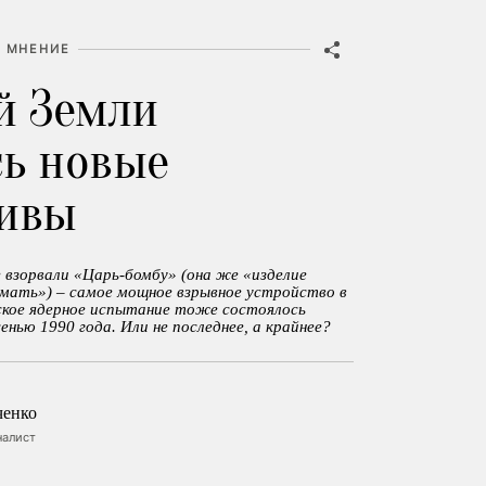
МНЕНИЕ
й Земли
ь новые
тивы
е взорвали «Царь-бомбу» (она же «изделие
 мать») – самое мощное взрывное устройство в
ское ядерное испытание тоже состоялось
енью 1990 года. Или не последнее, а крайнее?
ченко
налист