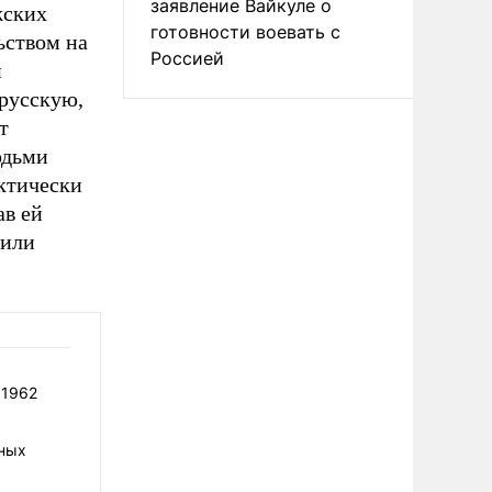
заявление Вайкуле о
жских
готовности воевать с
ьством на
Россией
й
русскую,
т
юдьми
ктически
ав ей
дили
 1962
рных