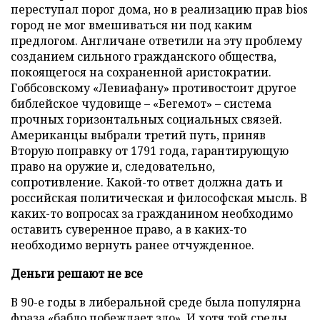
переступал порог дома, но в реализацию прав bios
город не мог вмешиваться ни под каким
предлогом. Англичане ответили на эту проблему
созданием сильного гражданского общества,
покоящегося на сохраненной аристократии.
Гоббсовскому «Левиафану» противостоит другое
библейское чудовище – «Бегемот» – система
прочных горизонтальных социальных связей.
Американцы выбрали третий путь, приняв
Вторую поправку от 1791 года, гарантирующую
право на оружие и, следовательно,
сопротивление. Какой-то ответ должна дать и
российская политическая и философская мысль. В
каких-то вопросах за гражданином необходимо
оставить суверенное право, а в каких-то
необходимо вернуть ранее отчужденное.
Деньги решают не все
В 90-е годы в либеральной среде была популярна
фраза «бабло побеждает зло». И хотя той среды