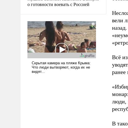
о готовности воевать с Россией
Неслож
вели 
назад
«неум
«ретро
Всё из
уводят
ранее
«Изби
монарх
люди, 
респу
В так