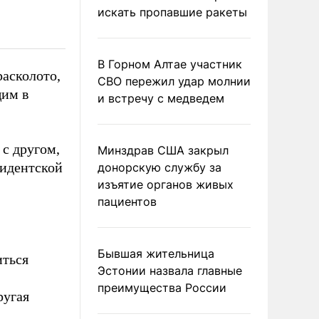
искать пропавшие ракеты
В Горном Алтае участник
расколото,
СВО пережил удар молнии
щим в
и встречу с медведем
 с другом,
Минздрав США закрыл
зидентской
донорскую службу за
изъятие органов живых
пациентов
Бывшая жительница
иться
Эстонии назвала главные
преимущества России
ругая