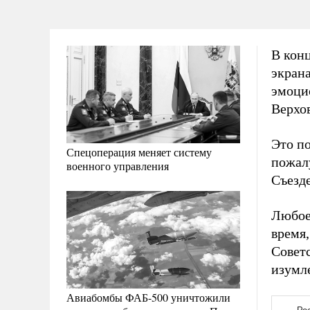
В кон
экран
эмоци
Верхов
Это п
Спецоперация меняет систему
пожалу
военного управления
Съезде
Любое 
время,
Совет
изумл
Авиабомбы ФАБ-500 уничтожили