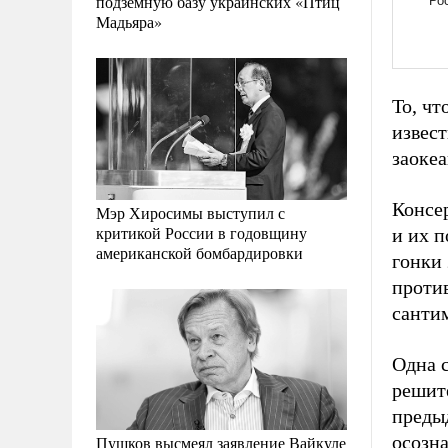
подземную базу украинских «Птиц
Мадьяра»
То, чт
извест
заокеа
Консер
Мэр Хиросимы выступил с
критикой России в годовщину
и их 
американской бомбардировки
гонки 
против
сантим
Одна с
решите
преды
осозна
Пушков высмеял заявление Вайкуле