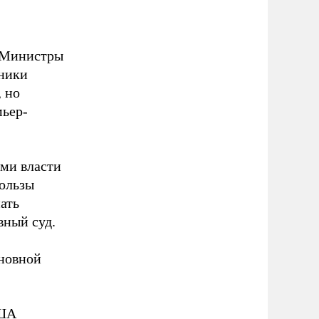
. Министры
дники
 но
мьер-
ями власти
пользы
ать
вный суд.
новной
США