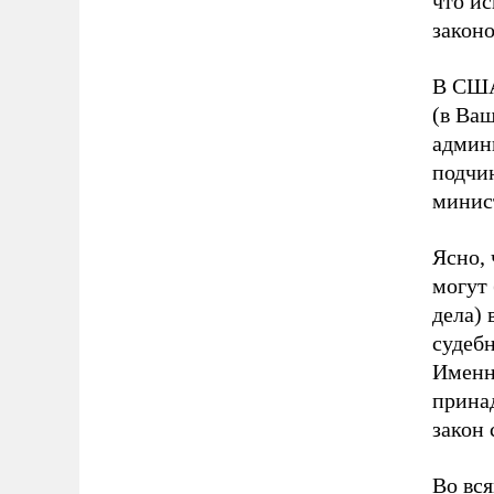
что и
законо
В США
(в Ва
админи
подчин
минист
Ясно,
могут
дела) 
судебн
Именн
прина
закон 
Во вс