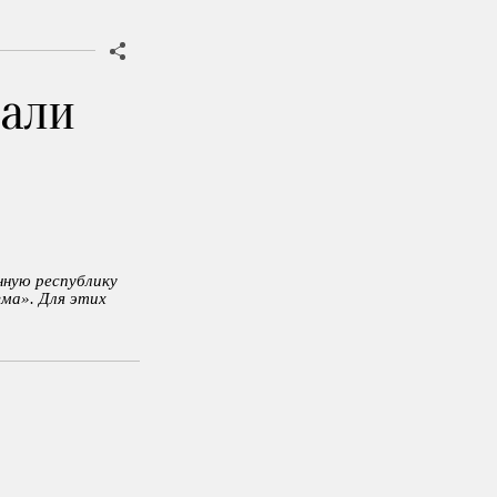
али
нную республику
зма». Для этих