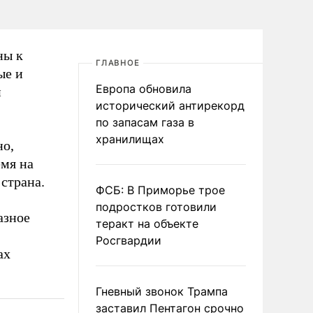
ны к
ГЛАВНОЕ
ые и
Европа обновила
и
исторический антирекорд
по запасам газа в
хранилищах
но,
емя на
страна.
ФСБ: В Приморье трое
подростков готовили
азное
теракт на объекте
Росгвардии
ах
Гневный звонок Трампа
заставил Пентагон срочно