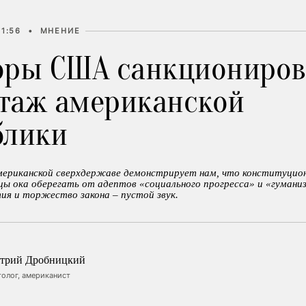
11:56
•
МНЕНИЕ
оры США санкциониров
таж американской
блики
мериканской сверхдержаве демонстрирует нам, что конституцио
цы ока оберегать от адептов «социального прогресса» и «гумани
ия и торжество закона – пустой звук.
трий Дробницкий
толог, американист