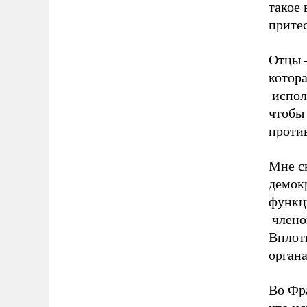
такое
прите
Отцы 
котора
исполн
чтобы 
против
Мне ск
демокр
функц
члено
Вплоть
органа
Во Фр