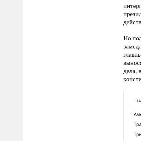
интер
презид
дейст
Но по
замед
главн
вынос
дела, 
конст
НА
Ам
Тр
Тр