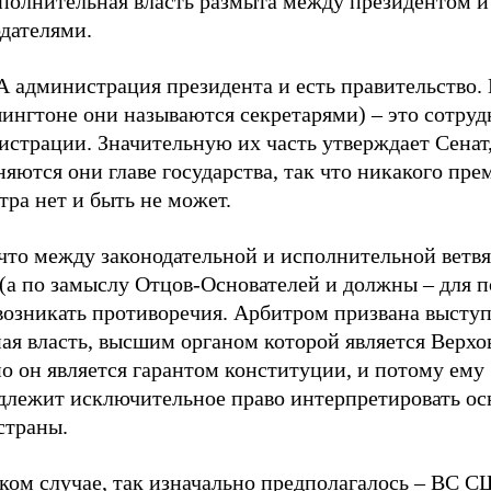
сполнительная власть размыта между президентом и
дателями.
 администрация президента и есть правительство
шингтоне они называются секретарями) – это сотру
страции. Значительную их часть утверждает Сенат,
яются они главе государства, так что никакого пре
ра нет и быть не может.
 что между законодательной и исполнительной ветв
 (а по замыслу Отцов-Основателей и должны – для 
возникать противоречия. Арбитром призвана выступ
ая власть, высшим органом которой является Верхо
о он является гарантом конституции, и потому ему
длежит исключительное право интерпретировать ос
страны.
яком случае, так изначально предполагалось – ВС 