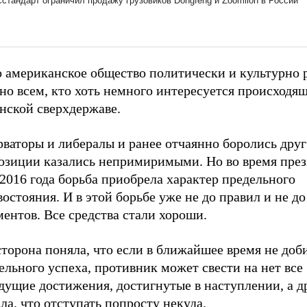
о американское общество политически и культурно 
но всем, кто хоть немного интересуется происходя
нской сверхдержаве.
ваторы и либералы и ранее отчаянно боролись друг
позиции казались непримиримыми. Но во время пре
2016 года борьба приобрела характер предельного
остояния. И в этой борьбе уже не до правил и не до
ентов. Все средства стали хороши.
торона поняла, что если в ближайшее время не доб
льного успеха, противник может свести на нет все
дущие достижения, достигнутые в наступлении, а д
ла, что отступать попросту некуда.