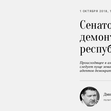
1 ОКТЯБРЯ 2018, 
Сенат
демон
респу
Происходящее в а
следует пуще зени
адептов демократ
Дми
поли