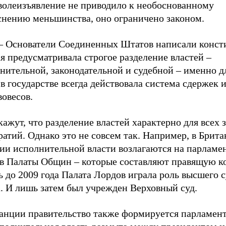
 волеизъявление не приводило к необоснованному
снению меньшинства, оно ограничено законом.
– Основатели Соединенных Штатов написали конст
я предусматривала строгое разделение властей –
ительной, законодательной и судебной – именно дл
в государстве всегда действовала система сдержек 
овесов.
ажут, что разделение властей характерно для всех 
атий. Однако это не совсем так. Например, в Брит
ии исполнительной власти возлагаются на парламен
в Палаты Общин – которые составляют правящую к
 до 2009 года Палата Лордов играла роль высшего 
. И лишь затем был учрежден Верховный суд.
анции правительство также формируется парламент