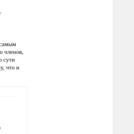
т
 самым
о членов,
о сути
у, что и
ю