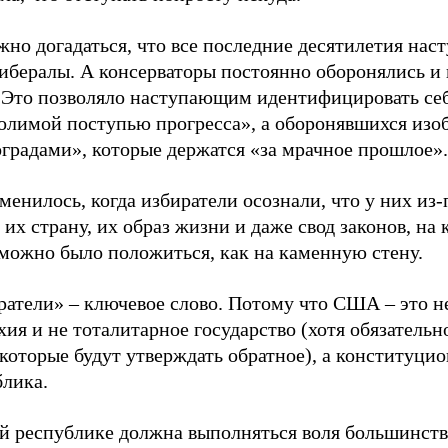
но догадаться, что все последние десятилетия нас
либералы. А консерваторы постоянно оборонялись и
. Это позволяло наступающим идентифицировать себ
олимой поступью прогресса», а оборонявшихся изо
градами», которые держатся «за мрачное прошлое».
менилось, когда избиратели осознали, что у них из-
 их страну, их образ жизни и даже свод законов, на
 можно было положиться, как на каменную стену.
ратели» – ключевое слово. Потому что США – это н
ия и не тоталитарное государство (хотя обязательн
которые будут утверждать обратное), а конституци
блика.
ой республике должна выполняться воля большинств