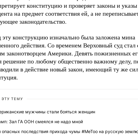
претирует конституцию и проверяет законы и указы
ента на предмет соответствия ей, а не переписывае
вующее законодательство.
д эту конструкцию изначально была заложена мина
ленного действия. Со временем Верховный суд стал
ым законотворцем Америки. Девять пожизненных ег
я решение по любому общественно важному делу, п
вводили в действие новый закон, имеющий ту же сил
итуция.
 ЭТУ ТЕМУ
ериканские мужчины стали бояться женщин
амп: Зал ГА ООН смеялся не надо мной
и опасных последствия прихода чумы #MeToo на русскую земл