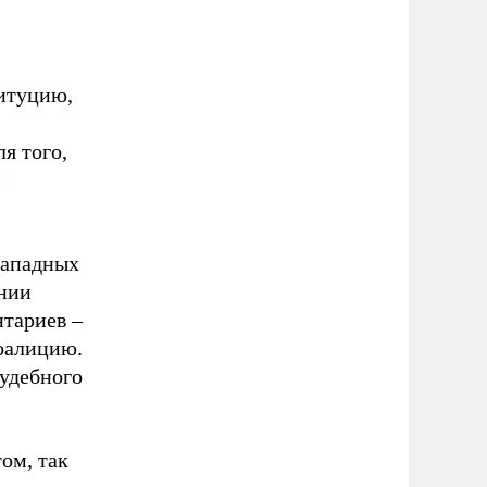
итуцию,
я того,
и
западных
ании
тариев –
оалицию.
судебного
ом, так