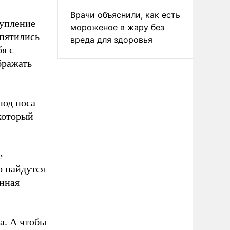
Врачи объяснили, как есть
тупление
мороженое в жару без
 пятились
вреда для здоровья
я с
бражать
под носа
 который
е
о найдутся
онная
а. А чтобы