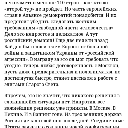
него заметно меньше 110 стран – кое-кто во
«второй тур» не пройдет. Но часть европейских
стран в Альянсе демократий понадобится. И их
предстоит убедить следовать жестким
требованиям «свободной части человечества».
Дело это непростое и деликатное. А тут
российский демарш! Еще две недели назад
Байден был спасителем Европы от большой
войны и защитником Украины от «российской
агрессии». В награду за это он мог требовать что
угодно. Теперь любая договоренность с Москвой,
пусть даже предварительная и половинчатая, но
достигнутая быстро, станет пассивом в работе с
элитами Старого Света.
Впрочем, это не значит, что никакого решения в
сложившейся ситуации нет. Напротив, все
важнейшие решения уже приняты. В Москве. В
Пекине. И в Вашингтоне. Из трех великих держав
Россия сделала свой шаг последней. Соединенные
Штаты заявили о создании новой конфигурации