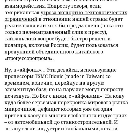
взаимодействия. Попросту говоря, если
американская
угроза экспортно-технологических
ограничений
в отношении нашей страны будет
реализована или хотя бы предъявлена (пока это
только целенаправленный слив в прессу),
тайваньский вопрос будет быстро решен, и
полмира, включая Россию, будет пользоваться
продукцией объединенного китайского
«процессоропрома».
Ну, а «
айфоны
»… Эти девайсы, использующие
процессоры TSMC Bionic (made in Taiwan) со
временем, конечно, перейдут на другую
элементную базу, но на пару лет могут попросту
исчезнуть. Но Бог с ними, с «айфонами»! На кону
куда более серьезная перекройка мирового рынка
микрочипов, дефицит которых уже сегодня
привел к хаосу во многих глобальных индустриях
– от автомобильной до станкостроительной. И
останутся ли индустрии глобальными, кстати