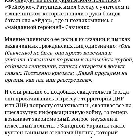
Как
следует из поста украинского политика
в
«Фейсбуке», Ратушняк имел беседу с учителем и
священником, которые попали в руки бойцов
батальона «Айдар», где и познакомились с
«майданной героиней» Савченко.
Мнение пленных о ее роли в истязании и пытках
захваченных гражданских лиц однозначно:
«Она
(Савченко) не била, она просто калечила и
убивала. Связанных по рукам и ногам била трубой,
отбивала гениталии, тушила сигареты в живых
глазах. Постоянно кричала: «Давай продадим на
органы, как тех, или расстреляем».
И если раньше от подобных свидетельств (когда
они просачивались в прессу с территории ДНР
или ЛНР) попросту отмахивались, сваливая все на
пресловутую информационную войну, то теперь
возникает закономерный вопрос: неужели и
известный политик с Западной Украины также
куплен тайными агентами Путина, который