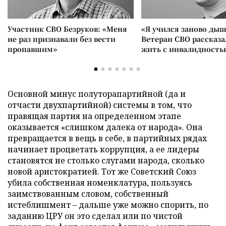
Участник СВО Безруков: «Меня
«Я учился заново дыш
не раз признавали без вести
Ветеран СВО рассказа
пропавшим»
жить с инвалидность
Основной минус полуторапартийной (да и
отчасти двухпартийной) системы в том, что
правящая партия на определенном этапе
оказывается «слишком далека от народа». Она
превращается в вещь в себе, в партийных рядах
начинает процветать коррупция, а ее лидеры
становятся не столько слугами народа, сколько
новой аристократией. Тот же Советский Союз
убила собственная номенклатура, пользуясь
заимствованным словом, собственный
истеблишмент – дальше уже можно спорить, по
заданию ЦРУ он это сделал или по чистой