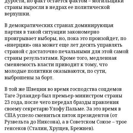
дурости, но факт остается фактом – могильщики
страны выросли в недрах ее политической
верхушки.
В демократических странах доминирующая
партия в такой ситуации закономерно
проигрывает выборы, но, пока это произойдет, по
«инерции» она может еще лет десять управлять
страной с достаточно печальными для этой самой
страны результатами. Кроме того, медленная
сменяемость власти приводит к тому, что
молодые политики оказываются, по сути,
выброшены за борт.
В той же Швеции во время господства соцдемов
Таге Эрландер был премьер-министром страны
23 года, после чего передал бразды правления
своему секретарю Улофу Пальме. За это время в
США успело смениться пяток президентов (от
Рузвельта до Никсона), а в Советском Союзе – трое
генсеков (Сталин, Хрущев, Брежнев).