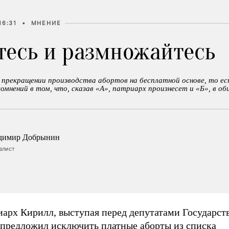
16:31
•
МНЕНИЕ
тесь и размножайтесь
 прекращении производства абортов на бесплатной основе, то ес
сомнений в том, что, сказав «А», патриарх произнесет и «Б», в о
димир Добрынин
алист
иарх Кирилл, выступая перед депутатами Государст
предложил
исключить платные аборты из списка