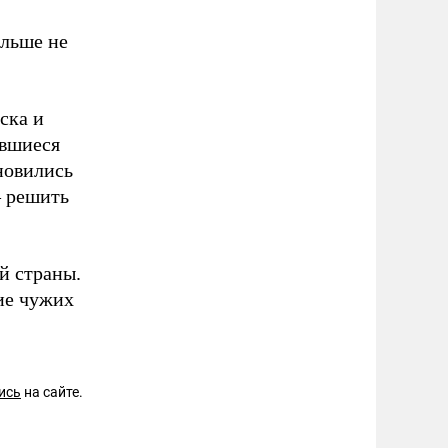
ольше не
ска и
авшиеся
ановились
– решить
й страны.
ие чужих
ись
на сайте.