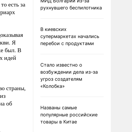
МИД Болгарии из-за
то есть за
рухнувшего беспилотника
триарх
В киевских
доказывая
супермаркетах начались
кви. Я
перебои с продуктами
е был. В
х идей
Стало известно о
возбуждении дела из-за
угроз создателям
«Колобка»
о страны,
 из
на об
Названы самые
популярные российские
товары в Китае