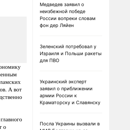
Медведев заявил о
неизбежной победе
России вопреки словам
фон дер Ляйен
Зеленский потребовал у
Израиля и Польши ракеты
для ПВО
кономику
иженным
сламских
Украинский эксперт
заявил о приближении
ов. А вот
армии России к
дственно
Краматорску и Славянску
 главного
Посла Украины вызвали в
т о