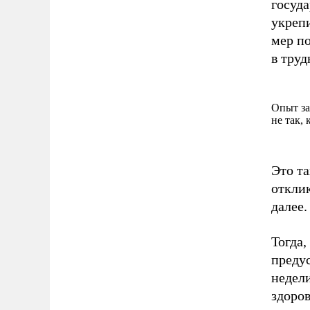
госуд
укрепи
мер п
в тру
Опыт за
не так, 
Это та
отклик
далее.
Тогда,
предус
недели
здоров