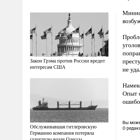
Минис
возбуж
Пробл
уголо
поправ
Закон Грэма против России вредит
прест
интересам США
не уда
Намек
Опыт о
ошибо
Вы може
Обслуживавшая гитлеровскую
О редак
Германию компания потеряла
сухогрузы возле Одессы