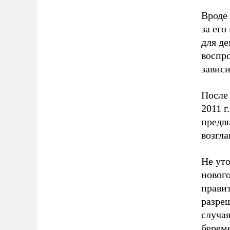
Вроде
за его
для д
воспро
зависи
После 
2011 г
предв
возгл
Не ут
нового
прави
разре
случая
берем