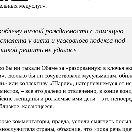
тельных медуслуг».
облему низкой рождаемости с помощью
столета у виска и уголовного кодекса под
шкой решить не удалось
ко бы ни тыкали Обаме за «разорванную в клочья э
и», сколько бы ни сочувствовали мусульманам, об
и» или коллективу «Шарли», натерпевшемуся от и
мистов, – все это далеко и отвлеченно, в конце конц
йские женщины и рожаемые ими дети – это непосре
близкое, касающееся.
орые комментаторы, правда, успели смягчить посыл
нослужителя страны, объяснив, что «пока речь иде