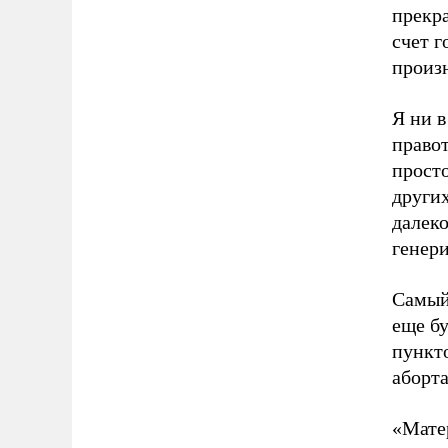
прекра
счет г
произн
Я ни в
правот
прост
других
далеко
генер
Самый
еще бу
пункт
аборта
«Мате