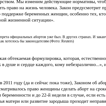
арством. Мы изменим действующие нормативы, что
ть право на жизнь человека. Закон предусмотрит п
о поддержке беременных женщин, особенно тех, кто
дной жизненной ситуации».
прета официальных абортов уже был. В других странах. И закан
как хотелось бы законодателям (Фото: Reuters)
кая обтекаемая формулировка, которая, естественн
 в душе и сердце каждого, кому небезразлично...», 
 в 2011 году (да и сейчас пока тоже), Законом об або
матривалось право женщины сделать аборт на сроке
 беременности и до 22-й недели в случае, если есть
ья матери или развитие зародыша проходит неправи