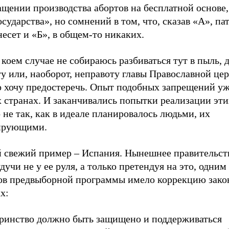
щении производства абортов на бесплатной основе, 
осударства», но сомнений в том, что, сказав «А», па
есет и «Б», в общем-то никаких.
 коем случае не собираюсь разбиваться тут в пыль, 
у или, наоборот, неправоту главы Православной цер
о хочу предостеречь. Опыт подобных запрещений уж
 странах. И заканчивались попытки реализации эти
 не так, как в идеале планировалось людьми, их
ирующими.
 свежий пример – Испания. Нынешнее правительств
дучи не у ее руля, а только претендуя на это, одним
ов предвыборной программы имело коррекцию зако
х:
ринство должно быть защищено и поддерживаться