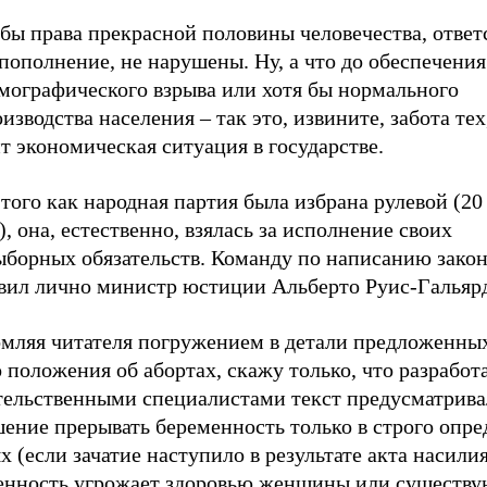
 бы права прекрасной половины человечества, отве
 пополнение, не нарушены. Ну, а что до обеспечени
емографического взрыва или хотя бы нормального
изводства населения – так это, извините, забота тех
т экономическая ситуация в государстве.
того как народная партия была избрана рулевой (20
.), она, естественно, взялась за исполнение своих
ыборных обязательств. Команду по написанию зако
авил лично министр юстиции Альберто Руис-Гальяр
омляя читателя погружением в детали предложенных
 положения об абортах, скажу только, что разрабо
тельственными специалистами текст предусматрива
шение прерывать беременность только в строго опр
х (если зачатие наступило в результате акта насилия
енность угрожает здоровью женщины или существу