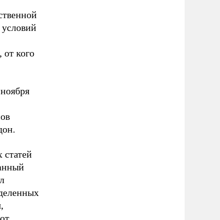
тственной
я условий
, от кого
 ноября
нов
дон.
 статей
танный
л
еделенных
,
ют