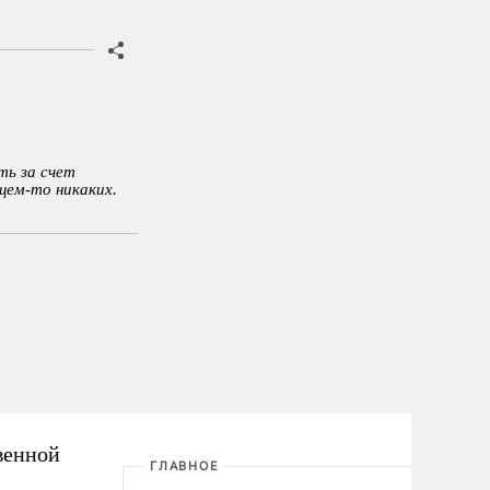
ть за счет
бщем-то никаких.
венной
ГЛАВНОЕ