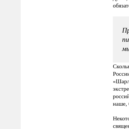
обяза
Пр
пи
мы
Сколь
Росси
«Шарл
экстре
росси
наше, 
Некот
священ