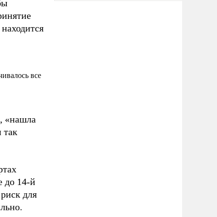
бы
ринятие
 находится
чивалось все
о, «нашла
и так
ртах
 до 14-й
 риск для
льно.