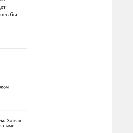
дет
ось бы
шоком
ча. Хотели
естными