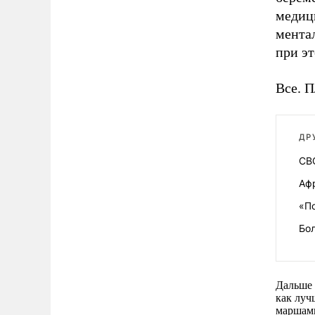
медиц
мента
при эт
Все. П
ДР
СВО
Аф
«По
Бол
Дальше 
как луч
маршами