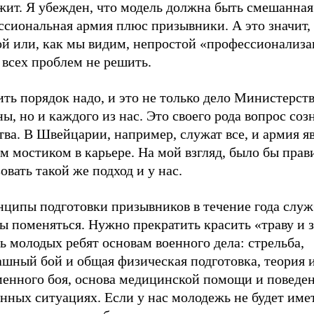
жит. Я убежден, что модель должна быть смешанная
ссиональная армия плюс призывники. А это значит,
ой или, как мы видим, непростой «профессионализ
 всех проблем не решить.
ть порядок надо, и это не только дело Министерст
ы, но и каждого из нас. Это своего рода вопрос соз
ва. В Швейцарии, например, служат все, и армия я
 мостиком в карьере. На мой взгляд, было бы прав
овать такой же подход и у нас.
нципы подготовки призывников в течение года слу
 поменяться. Нужно прекратить красить «траву и з
ь молодых ребят основам военного дела: стрельба,
ашный бой и общая физическая подготовка, теория 
менного боя, основа медицинской помощи и поведен
нных ситуациях. Если у нас молодежь не будет име