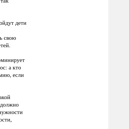
 так
ойдут дети
ь свою
тей.
доминирует
ос: а кто
рмию, если
акой
 должно
 нужности
ости,