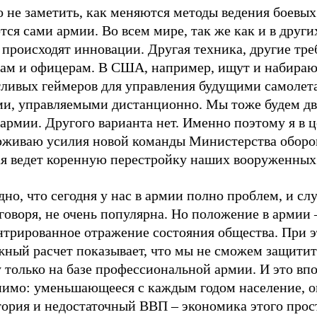
 не заметить, как меняются методы ведения боевых
ся сами армии. Во всем мире, так же как и в других
происходят инновации. Другая техника, другие тре
там и офицерам. В США, например, ищут и набира
тливых геймеров для управления будущими самолет
ми, управляемыми дистанционно. Мы тоже будем дв
армии. Другого варианта нет. Именно поэтому я в 
рживаю усилия новой команды Министерства оборо
ая ведет коренную перестройку наших вооруженных
но, что сегодня у нас в армии полно проблем, и слу
говоря, не очень популярна. Но положение в армии 
нтрированное отражение состояния общества. При 
жный расчет показывает, что мы не сможем защити
 только на базе профессиональной армии. И это вп
нимо: уменьшающееся с каждым годом население, 
тория и недостаточный ВВП
–
экономика этого прос