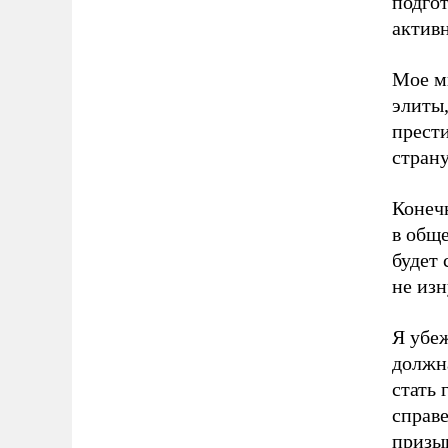
подго
актив
Мое мн
элиты,
прести
страну
Конеч
в обще
будет 
не из
Я убеж
должн
стать
справе
призы