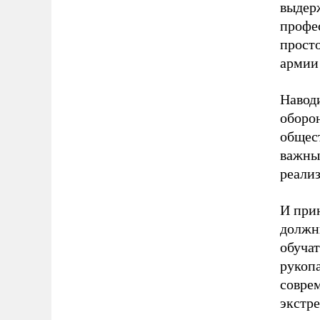
выдер
профе
прост
армии
Наводи
оборон
общест
важным
реализ
И при
должны
обучат
рукоп
совре
экстре