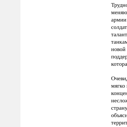
Трудно
меняют
армии 
солда
талан
танка
новой 
подде
котор
Очевид
мягко 
конце
несло
страну
объяс
терри