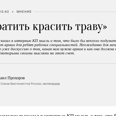
20:42
•
МНЕНИЕ
атить красить траву»
сказал в интервью КП мысль о том, что было бы неплохо подумат
т армии для ребят рабочих специальностей. Неожиданно для мен
ю уже дискуссию о том, какая нам нужна армия и как она должна
некоторыми своими мыслями на этот счет.
аил Прохоров
а Союза биатлонистов России, миллиардер
намедни высказал в интервью КП мысль о том, что 