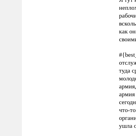
неплох
рабоч
вскол
как о
своими
#{best
отслу
туда с
молодо
армия,
армия 
сегодн
что-то
органи
ушла о