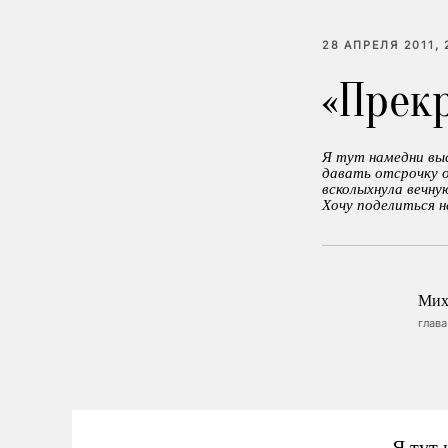
28 АПРЕЛЯ 2011, 
«Прекр
Я тут намедни вы
давать отсрочку о
всколыхнула вечну
Хочу поделиться 
Мих
глав
Я тут 