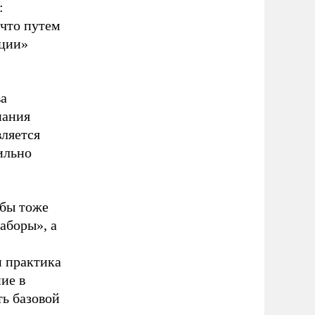
:
 что путем
ации»
ва
нания
вляется
ильно
жбы тоже
аборы», а
и практика
ие в
ть базовой