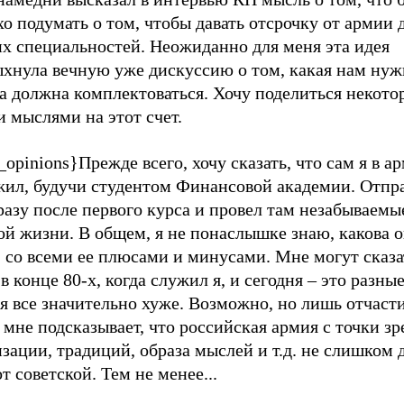
о подумать о том, чтобы давать отсрочку от армии 
их специальностей. Неожиданно для меня эта идея
ыхнула вечную уже дискуссию о том, какая нам нуж
на должна комплектоваться. Хочу поделиться некот
 мыслями на этот счет.
_opinions}Прежде всего, хочу сказать, что сам я в а
жил, будучи студентом Финансовой академии. Отпр
разу после первого курса и провел там незабываемые
й жизни. В общем, я не понаслышке знаю, какова о
 со всеми ее плюсами и минусами. Мне могут сказа
в конце 80-х, когда служил я, и сегодня
–
это разные
я все значительно хуже. Возможно, но лишь отчасти,
 мне подсказывает, что российская армия с точки зр
зации, традиций, образа мыслей и т.д. не слишком 
т советской. Тем не менее...