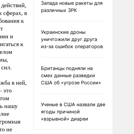
Запада новые ракеты для
 действий,
различных ЗРК
 сферах, в
бования к
ют
Украинские дроны
ами и
уничтожили друг друга
игаться к
из-за ошибок операторов
целом
ны,
 сил.
Британцы подняли на
смех данные разведки
жба в ней,
США об «угрозе России»
– это
этом
Ученые в США назвали две
ть нашу
ягоды причиной
олне
«взрывной» диареи
огромная
то не