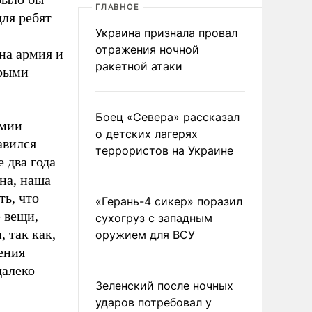
ГЛАВНОЕ
для ребят
Украина признала провал
отражения ночной
на армия и
ракетной атаки
орыми
Боец «Севера» рассказал
рмии
о детских лагерях
авился
террористов на Украине
 два года
на, наша
ть, что
«Герань-4 сикер» поразил
 вещи,
сухогруз с западным
 так как,
оружием для ВСУ
ения
далеко
Зеленский после ночных
ударов потребовал у