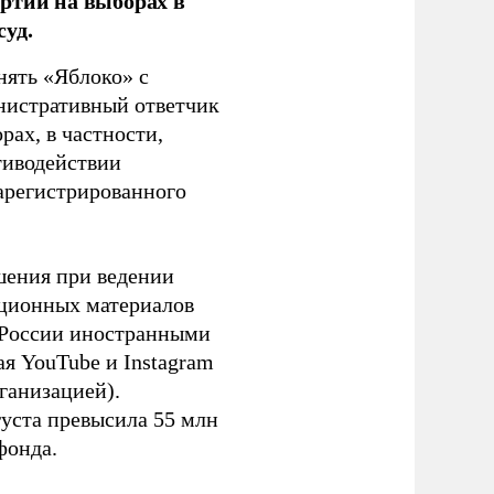
ртии на выборах в
уд.
нять «Яблоко» с
инистративный ответчик
ах, в частности,
тиводействии
зарегистрированного
шения при ведении
ационных материалов
в России иностранными
я YouTube и Instagram
ганизацией).
густа превысила 55 млн
фонда.