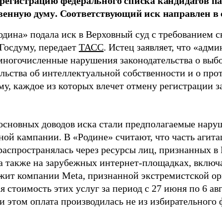
регистрацию федерального списка кандидатов па
венную думу. Соответствующий иск направлен в с
одина» подала иск в Верховный суд с требованием с
 Госдуму, передает
ТАСС
. Истец заявляет, что «адм
многочисленные нарушения законодательства о выбор
ельства об интеллектуальной собственности и о про
му, каждое из которых влечет отмену регистрации 
основных доводов иска стали предполагаемые нару
ной кампании. В «Родине» считают, что часть агит
распространялась через ресурсы лиц, признанных 
 а также на зарубежных интернет-площадках, включа
жит компании Meta, признанной экстремистской ор
 стоимость этих услуг за период с 27 июня по 6 ав
и этом оплата производилась не из избирательного 