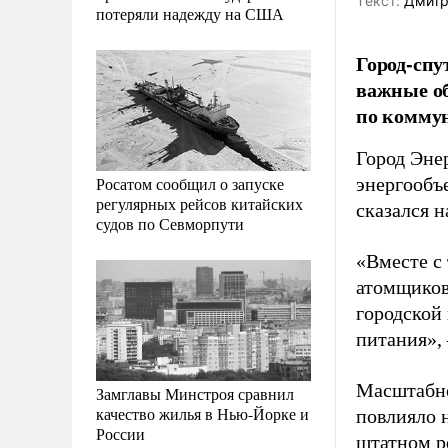
Tекст:
Дмитр
потеряли надежду на США
Город-спу
важные об
по комму
Город Энер
Росатом сообщил о запуске
энергообъ
регулярных рейсов китайских
сказался 
судов по Севморпути
«Вместе с 
атомщиков
городской
питания»,
Масштабно
Замглавы Минстроя сравнил
качество жилья в Нью-Йорке и
повлияло 
России
штатном р