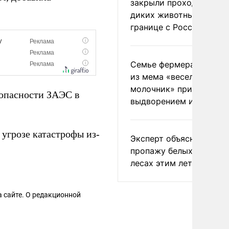
закрыли проходы для
диких животных на
границе с Россией
Семье фермера Уолкер
из мема «веселый
молочник» пригрозили
опасности ЗАЭС в
выдворением из Росси
 угрозе катастрофы из-
Эксперт объяснил
пропажу белых грибов 
лесах этим летом
 сайте. О редакционной