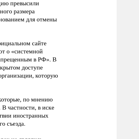
ацию превысили
ного размера
основанием для отмены
фициальном сайте
ют о «системной
апрещенным в РФ». В
ткрытом доступе
организации, которую
которые, по мнению
В частности, в иске
тствии иностранных
о съезда.