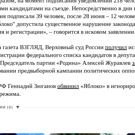
разом, на момент подписания уведомлений 218 чело
ми кандидатами на съезде. Непосредственно в дни 
я подписали 39 человек, после 28 июня – 12 челов
блоко" допустила существенное нарушение законода
 и регистрации», – говорится в исковом заявлении
а газета ВЗГЛЯД, Верховный суд России
получил
ис
гистрации федерального списка кандидатов в депут
 Председатель партии «Родина» Алексей Журавлев
з
вании предвыборной кампании политических оппо
РФ Геннадий Зюганов
обвинил
«Яблоко» в игнорир
 режима.
И (0)
▼