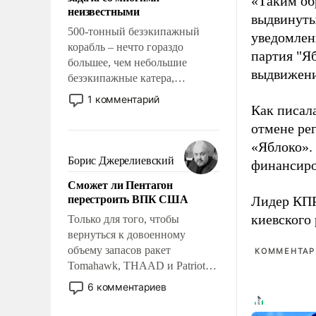
«Таким об
адаптироваться.
неизвестными
выдвинуты
500-тонный безэкипажный
уведомлени
корабль – нечто гораздо
партия "Я
большее, чем небольшие
выдвижения
безэкипажные катера,
применение которых уже
1 комментарий
Как писал
стало обыденностью. Задача по
созданию такого корабля очень
отмене ре
сложна и амбициозна. Однако
«Яблоко».
и ее реализация радикально
Борис Джерелиевский
финансиро
поднимет наши боевые
Сможет ли Пентагон
возможности.
перестроить ВПК США
Лидер КП
киевского
Только для того, чтобы
вернуться к довоенному
объему запасов ракет
КОММЕНТАРИ
Tomahawk, THAAD и Patriot
США потребуется более трех
6 комментариев
лет. Даже небольшая война с
Ираном опустошила