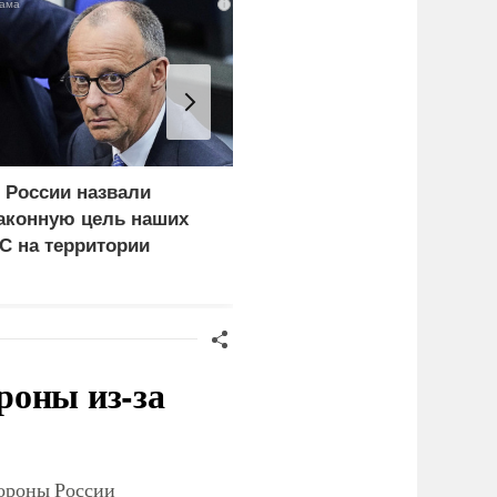
i
 России назвали
Еще один удар по
аконную цель наших
нефтепереработке.
С на территории
Крупнейший завод
ермании
страны прекратил
работу
роны из-за
тороны России