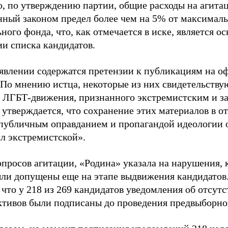
о, по утверждению партии, общие расходы на агит
нный законом предел более чем на 5% от максималь
ного фонда, что, как отмечается в иске, является 
ии списка кандидатов.
аявлении содержатся претензии к публикациям на о
 По мнению истца, некоторые из них свидетельству
 ЛГБТ-движения, признанного экстремистским и з
 утверждается, что сохранение этих материалов в о
«публичным оправданием и пропагандой идеологии 
ал экстремистской».
просов агитации, «Родина» указала на нарушения, 
ыли допущены еще на этапе выдвижения кандидатов. 
 что у 218 из 269 кандидатов уведомления об отсу
активов были подписаны до проведения предвыборног