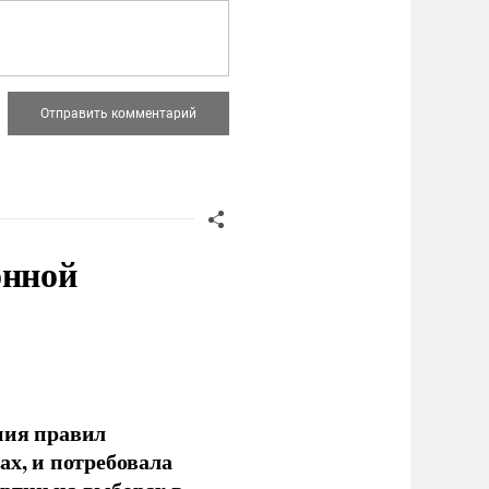
онной
ния правил
ах, и потребовала