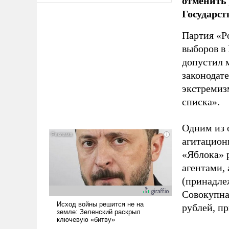
отменить 
Государст
Партия «Р
выборов в
допустил 
законодат
экстремиз
списка».
Одним из 
агитацион
«Яблока» 
агентами,
(принадле
Совокупная
рублей, пр