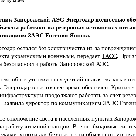
ий Зубарев
тник Запорожской АЭС Энергодар полностью обе
ъекты работают на резервных источниках питан
никациям ЗАЭС Евгения Яшина.
годар остался без электричества из-за повреждени
екта украинскими военными, передает
ТАСС
. При 
на безопасности работы Запорожской АЭС.
тем, об отсутствии последствий нельзя сказать в о
. Энергодар в настоящее время обесточен. Критиче
 инфраструктуры продолжают работать за счет резе
 – заявила директор по коммуникациям ЗАЭС Евген
е отключение света в населенных пунктах Запорож
на работу атомной станции. Все необходимые сист
ежиме, угрозы для безопасности объекта отсутствую