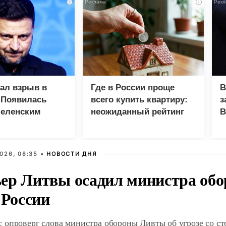
i
i
зал взрыв в
Где в России проще
В
 Появилась
всего купить квартиру:
з
Зеленским
неожиданный рейтинг
В
Г
026, 08:35 •
НОВОСТИ ДНЯ
ер Литвы осадил министра обо
 России
 опроверг слова министра обороны Ливты об угрозе со с