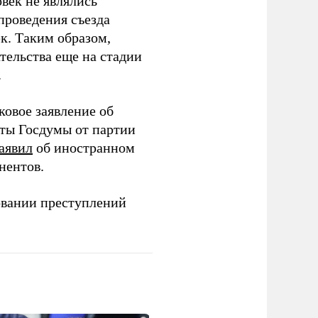
век не являлись
проведения съезда
ек. Таким образом,
тельства еще на стадии
.
ковое заявление об
аты Госдумы от партии
аявил
об иностранном
нентов.
овании преступлений