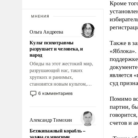
Кроме тог
установле
МНЕНИЯ
избиратель
регистрац
Ольга Андреева
Культ психотравмы
Также в з
разрушает и человека, и
«Яблока».
народ
поддержке
Обиды на этот жестокий мир,
документе
разрушающий нас, таких
является 
хрупких и ранимых,
суд призн
становятся новым культом,
постепенно вытесняя и
6 комментариев
отменяя традиционное
Помимо во
требование к человеку – быть
партии, б
мужественным и твердым под
говорится,
ударами судьбы, брать на себя
Александр Тимохин
счетов и 
ответственность, помогать
Безэкипажный корабль –
слабым, идти вперед и
задача со многими