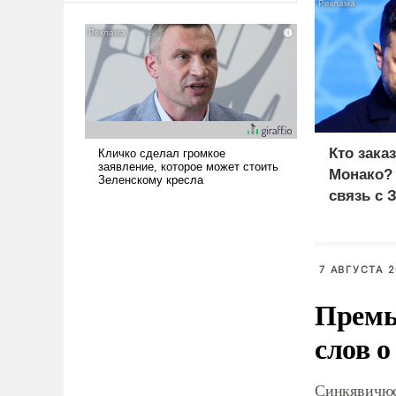
американские арсеналы.
Сложившаяся ситуация
означает многолетний период
уязвимости США, например,
перед Китаем.
Кто зака
Монако?
связь с 
7 АВГУСТА 2
Премь
слов о
Синкявичюс