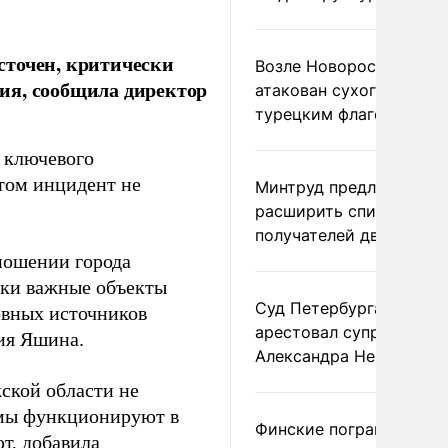
сточен, критически
Возле Новороссийска
ия, сообщила директор
атакован сухогруз под
турецким флагом
я ключевого
этом инцидент не
Минтруд предложил
расширить список
получателей двух пенс
тношении города
ски важные объекты
Суд Петербурга заочно
рвных источников
арестовал супругу
ия Яшина.
Александра Невзорова
ской области не
емы функционируют в
Финские пограничники
т, добавила