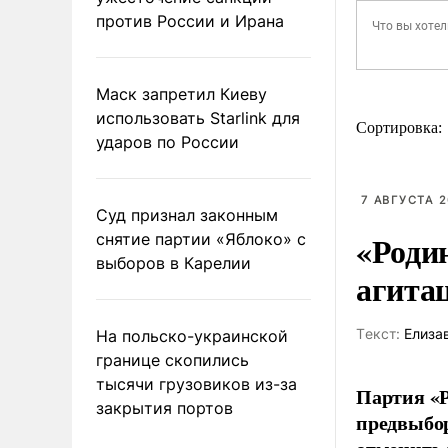
против России и Ирана
Маск запретил Киеву
использовать Starlink для
Сортировка:
ударов по России
7 АВГУСТА 2
Суд признал законным
«Роди
снятие партии «Яблоко» с
выборов в Карелии
агита
Tекст:
Елиза
На польско-украинской
границе скопились
тысячи грузовиков из-за
Партия «Р
закрытия портов
предвыбор