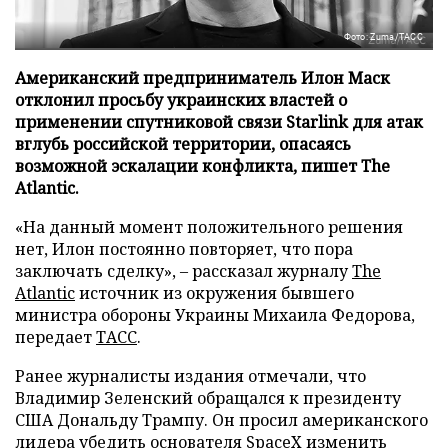
Фото: Zuma/ТАСС
Американский предприниматель Илон Маск
отклонил просьбу украинских властей о
применении спутниковой связи Starlink для атак
вглубь российской территории, опасаясь
возможной эскалации конфликта, пишет The
Atlantic.
«На данный момент положительного решения
нет, Илон постоянно повторяет, что пора
заключать сделку», – рассказал журналу
The
Atlantic
источник из окружения бывшего
министра обороны Украины Михаила Федорова,
передает
ТАСС
.
Ранее журналисты издания отмечали, что
Владимир Зеленский обращался к президенту
США Дональду Трампу. Он просил американского
лидера убедить основателя SpaceX изменить