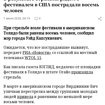
фестивалем в США пострадали восемь
человек
7 июня 2026, 04:19
0
При стрельбе возле фестиваля в американском
Толидо были ранены восемь человек, сообщил
мэр города Уэйд Капсукиевич.
Ожидается, что все пострадавшие выживут,
передает
РИА «Новости»
со ссылкой на местный
телеканал
WTOL 11
.
Как писала газета ВЗГЛЯД, недалеко от площадки
фестиваля в Толидо в штате Огайо
произошла
стрельба.
В марте в американском городе Вирджиния-Бич
уличная перестрелка между группами молодых
людей
привела
к ранениям по меньшей мере
восьми человек.