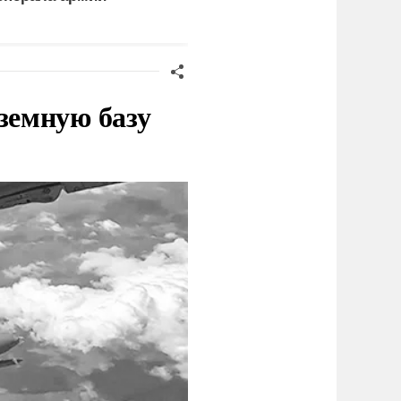
доставки грузов ВСУ
судна
земную базу