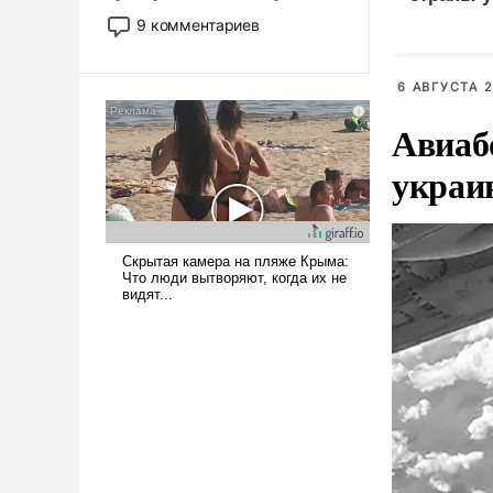
двигаемся по пути
9 комментариев
революционных изменений.
То, что несколько лет назад
было образом для
6 АВГУСТА 2
псевдонаучной фантастики,
Авиаб
стало всерьез обсуждаемой
идеей.
украи