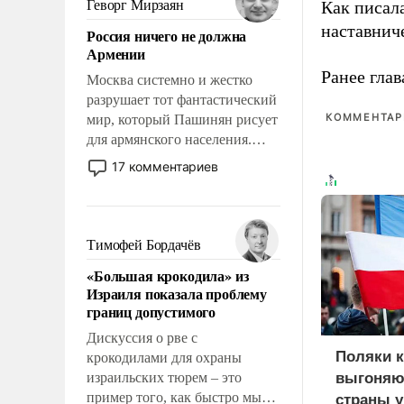
Геворг Мирзаян
Как писал
означает многолетний период
наставнич
Россия ничего не должна
уязвимости США, например,
Армении
перед Китаем.
Ранее глав
Москва системно и жестко
разрушает тот фантастический
КОММЕНТАРИ
мир, который Пашинян рисует
для армянского населения.
Мир, где политические
17 комментариев
прожекты будут безусловно
оплачиваться за счет
российских
налогоплательщиков и где
Тимофей Бордачёв
Еревану за свои поступки не
«Большая крокодила» из
нужно отвечать.
Израиля показала проблему
границ допустимого
Дискуссия о рве с
Поляки 
крокодилами для охраны
израильских тюрем – это
выгоняют
пример того, как быстро мы
страны у