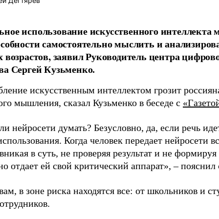
ей Дегтярёв
ное использование искусственного интеллекта 
особности самостоятельно мыслить и анализиро
х возрастов, заявил Руководитель центра цифров
ва Сергей Кузьменко.
бление искусственным интеллектом грозит россиян
ого мышления, сказал Кузьменко в беседе с
«Газето
и нейросети думать? Безусловно, да, если речь ид
использования. Когда человек передает нейросети 
 вникая в суть, не проверяя результат и не формиру
о отдает ей свой критический аппарат», – пояснил 
вам, в зоне риска находятся все: от школьников и с
отрудников.