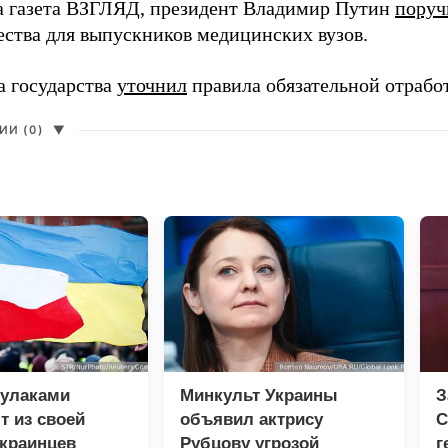
а газета ВЗГЛЯД, президент Владимир Путин
поруч
ества для выпускников медицинских вузов.
а государства
уточнил
правила обязательной отрабо
И (0)
▼
кулаками
Минкульт Украины
З
 из своей
объявил актрису
С
краинцев
Рубцову угрозой
г