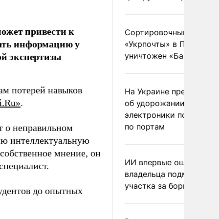
может привести к
Сортировочный пункт
вать информацию у
«Укрпочты» в Павлогра
ой экспертизы
уничтожен «Бандероль
ам потерей навыков
На Украине предупреди
й.Ru»
.
об удорожании китайс
электроники после уда
по портам
ет о неправильном
всю интеллектуальную
я собственное мнение, он
ИИ впервые оштрафова
специалист.
владельца подмосковн
участка за борщевик
тудентов до опытных