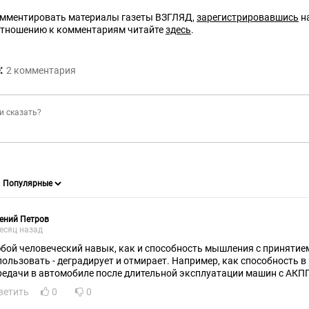
омментировать материалы газеты ВЗГЛЯД,
зарегистрировавшись
на
отношению к комментариям читайте
здесь
.
:
2
комментария
ений Петров
есяц назад
бой человеческий навык, как и способность мышления с принятием 
пользовать - деградирует и отмирает. Например, как способность 
редачи в автомобиле после длительной эксплуатации машин с АКП
ветить
0
0