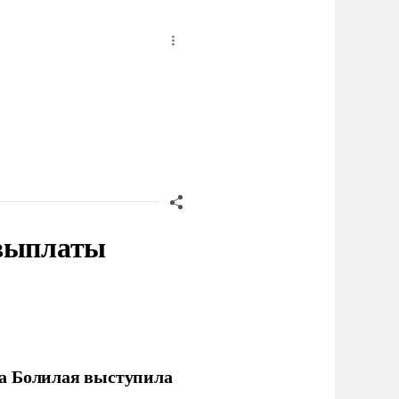
 выплаты
ла Болилая выступила