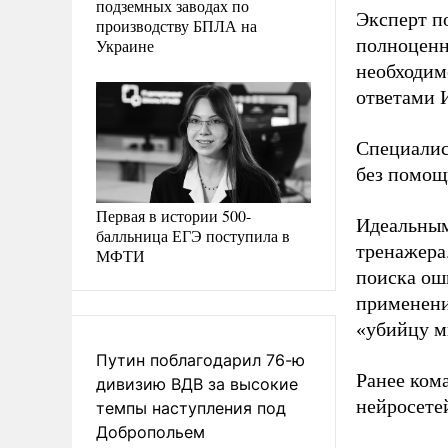
подземных заводах по
Эксперт п
производству БПЛА на
полноценн
Украине
необходим
ответами 
Специалис
без помощ
Первая в истории 500-
Идеальным 
балльница ЕГЭ поступила в
тренажера
МФТИ
поиска ош
применение
«убийцу м
Путин поблагодарил 76-ю
Ранее ком
дивизию ВДВ за высокие
нейросете
темпы наступления под
Добропольем