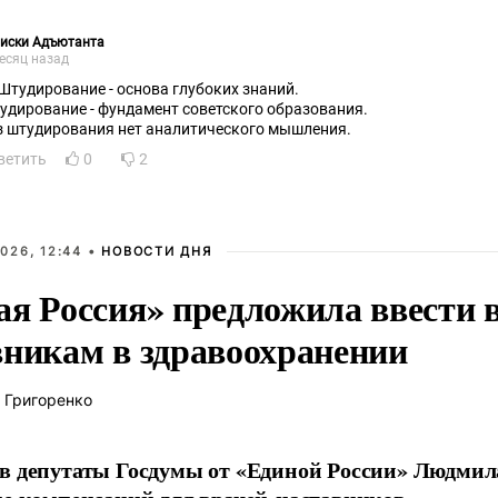
писки Адъютанта
есяц назад
 Штудирование - основа глубоких знаний.
удирование - фундамент советского образования.
з штудирования нет аналитического мышления.
ветить
0
2
026, 12:44 •
НОВОСТИ ДНЯ
ая Россия» предложила ввести
вникам в здравоохранении
 Григоренко
в депутаты Госдумы от «Единой России» Людми