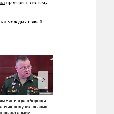
ил
проверить систему
тки молодых врачей.
амминистра обороны
ВС России поразили
анчик получил звание
четыре
енерала армии
использовавшихся для