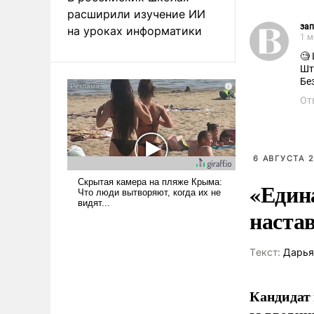
расширили изучение ИИ
за
на уроках информатики
1 м
🧐
Шт
Бе
От
6 АВГУСТА 2
«Един
наста
Tекст:
Дарья
Кандидат 