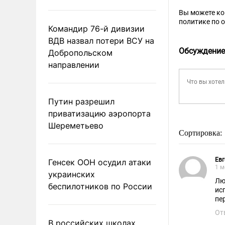
Вы можете к
политике по 
Командир 76-й дивизии
ВДВ назвал потери ВСУ на
Обсуждение
Добропольском
направлении
Путин разрешил
приватизацию аэропорта
Шереметьево
Сортировка:
Евг
Генсек ООН осудил атаки
1 м
украинских
Лю
беспилотников по России
ис
пе
От
В российских школах