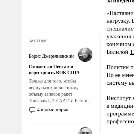
за введен
«Наставни
нагрузку. 
специалис
уважения к
МНЕНИЯ
конечном с
Болилой
Т
Борис Джерелиевский
Сможет ли Пентагон
Политик п
перестроить ВПК США
По ее мне
Только для того, чтобы
систему в
вернуться к довоенному
объему запасов ракет
Институт 
Tomahawk, THAAD и Patriot
в медицине
США потребуется более трех
4 комментария
программе
лет. Даже небольшая война с
Ираном опустошила
профессио
американские арсеналы.
Сложившаяся ситуация