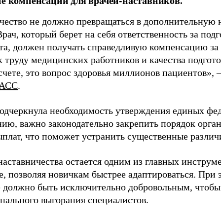
ие компенсаций для врачей-наставников.
чество не должно превращаться в дополнительную
Врач, который берет на себя ответственность за под
та, должен получать справедливую компенсацию за э
 труду медицинских работников и качества подготов
чете, это вопрос здоровья миллионов пациентов», 
АСС
.
одчеркнула необходимость утверждения единых фед
нию, важно законодательно закрепить порядок орга
ыплат, что поможет устранить существенные различ
наставничества остается одним из главных инструм
, позволяя новичкам быстрее адаптироваться. При 
 должно быть исключительно добровольным, чтобы 
нального выгорания специалистов.