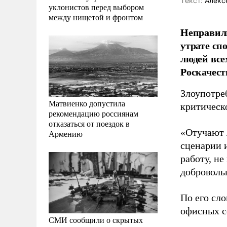
Tекст:
Алекс
уклонистов перед выбором
между нищетой и фронтом
Неправиль
утрате сп
людей все
Роскачест
Злоупотре
Матвиенко допустила
критическ
рекомендацию россиянам
отказаться от поездок в
«Отучают л
Армению
сценарии 
работу, не
добровольн
По его сло
офисных с
СМИ сообщили о скрытых