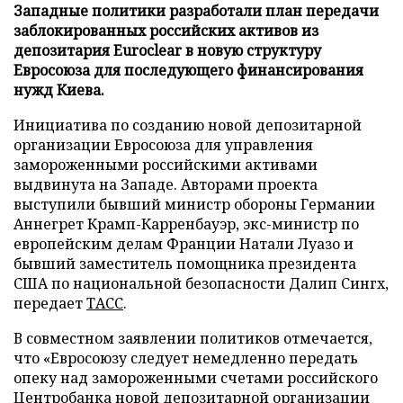
Западные политики разработали план передачи
заблокированных российских активов из
депозитария Euroclear в новую структуру
Евросоюза для последующего финансирования
нужд Киева.
Инициатива по созданию новой депозитарной
организации Евросоюза для управления
замороженными российскими активами
выдвинута на Западе. Авторами проекта
выступили бывший министр обороны Германии
Аннегрет Крамп-Карренбауэр, экс-министр по
европейским делам Франции Натали Луазо и
бывший заместитель помощника президента
США по национальной безопасности Далип Сингх,
передает
ТАСС
.
В совместном заявлении политиков отмечается,
что «Евросоюзу следует немедленно передать
опеку над замороженными счетами российского
Центробанка новой депозитарной организации