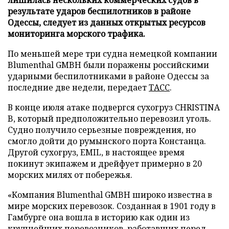
результате ударов беспилотников в районе
Одессы, следует из данных открытых ресурсов
мониторинга морского трафика.
По меньшей мере три судна немецкой компании
Blumenthal GMBH были поражены российскими
ударными беспилотниками в районе Одессы за
последние две недели, передает
ТАСС
.
В конце июля атаке подвергся сухогруз CHRISTINA
B, который предположительно перевозил уголь.
Судно получило серьезные повреждения, но
смогло дойти до румынского порта Констанца.
Другой сухогруз, EMIL, в настоящее время
покинут экипажем и дрейфует примерно в 20
морских милях от побережья.
«Компания Blumenthal GMBH широко известна в
мире морских перевозок. Созданная в 1901 году в
Гамбурге она вошла в историю как один из
крупнейших перевозчиков, работавших перед