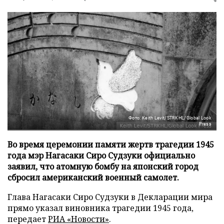
Фото: Keith Levit/STRKHL/Global Look
Press
Во время церемонии памяти жертв трагедии 1945
года мэр Нагасаки Сиро Судзуки официально
заявил, что атомную бомбу на японский город
сбросил американский военный самолет.
Глава Нагасаки Сиро Судзуки в Декларации мира
прямо указал виновника трагедии 1945 года,
передает
РИА «Новости»
.