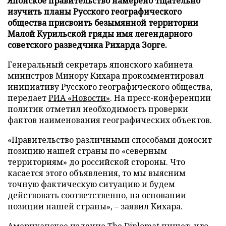
Японское правительство намерено тщательно
изучить планы Русского географического
общества присвоить безымянной территории
Малой Курильской гряды имя легендарного
советского разведчика Рихарда Зорге.
Генеральный секретарь японского кабинета
министров Минору Кихара прокомментировал
инициативу Русского географического общества,
передает
РИА «Новости»
. На пресс-конференции
политик отметил необходимость проверки
фактов наименования географических объектов.
«Правительство различными способами доносит
позицию нашей страны по «северным
территориям» до российской стороны. Что
касается этого объявления, то мы выясним
точную фактическую ситуацию и будем
действовать соответственно, на основании
позиции нашей страны», – заявил Кихара.
Американское издание The Diplomat пишет, что